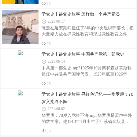
家分享的党史故事是——巧渡金沙江金沙江位于
《关于党内同志之间的称呼问题的通知》要
22
长江的上游。它穿行在川滇边界的深山狭谷间，
求：“今后对担任党内职务的所有人员，一律互称
江面宽阔，水急浪大。如果红军过不去江，就有
学党史丨讲党史故事 怎样做一个共产党员
同志。”1978年，党的十一届
被敌人压进深山狭谷，遭致全军覆灭的危险。当
2021-06-17
红军大队人马向金沙江挺进时，蒋介石如梦初醒
陈云在延安期间担任了8年的中央组织部部长，把
恍然大悟，认定红军的目的既不在贵阳，也不在
大量精力放在抓党性教育和形成党性教育文件
昆明，而是“必渡金沙江无疑”。1935年4月28日，
上。当时，我党在党员条件方面有原则规定，体
他下达命令，控制渡口，毁船封江。就在红军进
43
现在延安时期及之前的入党誓词中。但是，入党
抵金沙江前夕，江边的敌人已将所有船只掠到北
誓词毕竟较为简单，不能全面体现一个党员应该
学党史丨讲党史故事 中国共产党第一部党史
岸了。1935年5月3日，军委干部团的同志们
具备的条件。鉴于此，陈云仔细研究了党组织各
2021-06-14
时期的文件，总结了此前党在长期奋斗中形成的
中共第一部党史.mp31925年10月蔡和森赴莫斯科
党建经验，从中发掘出共产党员应该具有的信
担任中共驻共产国际代表，1925年底至1926年
念、精神、品格，于1939年5月30日写出《怎样做
初，他受邀在莫斯科东方大学中共旅莫支部作了
一个共产党员》一文，发表在机关刊物《解放》
43
题为“中国共产党历史的发展”报告，后来由向警予
第72期。文中，陈云提出了一名好的共产党员
等根据其笔记加以整理后在党内流行，这是中共
学党史丨讲党史故事 寻红色记忆——华罗庚：70
的“六条标准”：终身为共产主义奋斗；革命的
的第一部党史。按蔡和森本人的总结，这部党
岁入党终不悔
史“说明了党产生的主观条件和客观条件及党的历
2021-06-02
史使命和党初期的工作，说明党的政治状况、劳
华罗庚：70岁入党终不悔.mp3华罗庚是蜚声中外
动运动的发展及党内部的政治生活状况及一般的
的数学家。他1910年1月出生于江苏省金坛县，
政治状况”，“说明党如何由小团体而形成大的政
1936年前往英国剑桥大学工作，1946年赴美国普
党”。这部党史开篇指出：“我们都是马克思主义
33
林斯顿高等研究所担任研究员。新中国成立后不
者，所以我们绝对不会把一个政党的