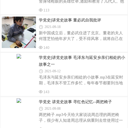
舍身堵枪眼的英雄壮举,激励和教育了几代人。他
那奋不顾身的大无畏英雄气概为人们所景仰,他的
113
英雄事迹为人们所传颂。黄继光,四川省中江县
人。1930年出身于贫苦农民家庭。曾当过儿童团
学党史|讲党史故事 董必武自我批评
团长和民兵,被评为民兵模范。1951年3月参加中国
2021-09-18
人民志愿军。1952年7月加入中国新民主主义青年
新中国成立后，董必武住进了北京。董老的夫人
团。作战勇敢,立三等功1次。1952年10月,在抗美
何莲芝怕他年岁大了，受不得风寒，就将自己在
援朝上甘岭战役中,所在营与美军为首的“联合国
延安大生产中劳动所得而积攒下的钱给他买了一
军”和南朝鲜军激战4昼夜后,于19日夜奉命夺取上
140
顶帽子。董必武问花了多少钱。何莲芝怕他嫌
甘岭西侧597.9高地。部队接连攻占3个阵地后,受
贵，就骗他说只花了二三十元钱。过了些时日，
学党史|讲党史故事 毛泽东与延安乡亲们相处的小
阻于零号阵地,连续组织3次爆破
董老又向何莲芝问起这顶帽子的价格。何莲芝依
故事之一
然没有改口说：“你怎么不相信人？就是二三十元
2021-09-12
嘛！”董老摇了摇头说：“你呀，骗我还说我不相信
毛泽东与延安乡亲们相处的小故事.mp3在延安时
你，你自己看看。”说完，取下帽子，指了指帽子
期，毛泽东不管工作多忙，每年春节都要到当地
里沿的标价。何莲芝顿时就闹了个大红脸，原
基层政府向民众拜年。他借这一年一度的特殊时
来，何莲芝买帽子时，没有注意到帽子里还有标
143
机，一是加深同民众的感情，进一步密切与民众
价。之后，董必武在开党员生活会的时
的关系；二是直接倾听民众的意见和呼声，纠正
学党史 讲党史故事 寻红色记忆--两把椅子
工作中的偏差和改进工作作风；三是深入调查研
2021-09-08
究，了解民心民情，以便更好地制定大政方针和
两把椅子.mp3今天给大家说说周总理的两把椅
政策。1941年春节前一天，毛泽东带领几位领导
子，很少有人知道周总理从病重到去世使用过一
干部和身边工作人员一早就来到枣园乡政府向民
把特制的椅子。1975年秋天的一个傍晚，卫生部