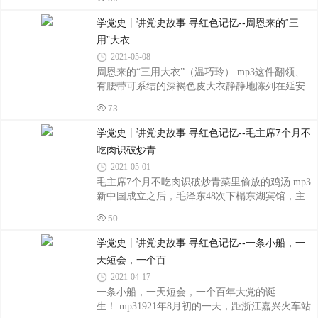
后来评论道:“父亲讲的倒是大实话。长征开始，他
急报”“万万火急报”。长
那顶‘右倾错误’的帽子还没摘，后来一直又没有任
学党史丨讲党史故事 寻红色记忆--周恩来的“三
军事要职。再说长征嘛，二万五千里，本来就是
用”大衣
走过来的嘛！”长征出发前，邓小平就受到
2021-05-08
了“左”倾路线排挤；红军长征时，邓小平在留党察
周恩来的“三用大衣”（温巧玲）.mp3这件翻领、
看的情况下，如愿以偿地跟着走了，他到挑夫连
有腰带可系结的深褐色皮大衣静静地陈列在延安
挑着沉重的担子开始了长征。在被动地跟着走
革命纪念馆中，它的主人是周恩来。这件制作精
时，尽管行军战斗紧张，邓小平克服种种困难主
73
良的大衣，在革命战争年代，功能远远超出了简
编《红星报》，通过手刻油印，
单的避寒与美观，被称为“三用”大衣，彰显着老一
学党史丨讲党史故事 寻红色记忆--毛主席7个月不
辈无产阶级革命家艰苦创业、勤俭节约的优良作
吃肉识破炒青
风。1940年，周恩来将这件皮大衣从苏联带回，
2021-05-01
在延安时期一直随身携带，时常穿着。1946年，
毛主席7个月不吃肉识破炒青菜里偷放的鸡汤.mp3
周恩来就是穿着这件皮大衣赴重庆参加政治协商
新中国成立之后，毛泽东48次下榻东湖宾馆，主
会议，在会上迫使蒋介石签订了《关于政府组织
席诗意地称这里是“白云黄鹤的地方”。那么问题来
问题的协议》《和平建国纲领》等五项协议，确
50
了，在湖北停留期间，领导人每天吃什么？在世
定了民主改革的总方向，见证了党的
人看来，按主席的地位，每餐都应是美酒佳肴、
学党史丨讲党史故事 寻红色记忆--一条小船，一
山珍海味，十盘八碟是少不了的。其实，主席的
天短会，一个百
生活十分简朴。平时吃的最多的就是家常蔬菜。
2021-04-17
1960年5月，主席到武汉时，随行人员就特别嘱
一条小船，一天短会，一个百年大党的诞
咐“不要弄肉给主席吃。要不，主席会发脾气
生！.mp31921年8月初的一天，距浙江嘉兴火车站
的。”原来，当时国家面临经济困难，主席给自己