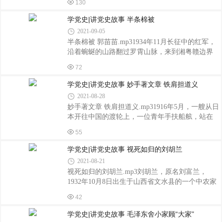
众拜年。当毛泽东走进乡政府院内，乡长杨成富
130
主要负责人找到我说：“总理叫我来找你，他有事
和乡里几位年长的老人就急忙迎出门来。毛泽东
要见你，什么事我也不知道。”我们当即驱车来到
学党史|讲党史故事 半条棉被
见状，马上加快了脚步，笑着上前与大家一
北京305医院。总理把我叫进他的病房。走进总理
2021-09-05
的病房，只见他坐在一张布面的沙发椅上，椅子
半条棉被 郭苗苗.mp31934年11月长征中的红军，
右边地上有个瓶子与他身上的管子相连，里面有
沿着蜿蜒的山路翻过罗霄山脉，来到湘粤赣边界
多半瓶的血水……总理消瘦了很多，胡子很久没
的汝城县。在沙洲村，红军纪律严明，战士们和
有刮，长得很长，脸显得很憔悴，只有剑眉下那
72
衣睡在屋檐下、空地里，在野外架锅煮饭。村民
双睿智的双眼仍和过去一样。见到我，总理
徐解秀看到冰冷的雨水湿透战士们的衣服，就让
学党史|讲党史故事 妙手著文章 铁肩担道义
说，“倪志福同志，我一天到晚只能坐在这把
其中三个女红军睡到自己屋里。但徐解秀家一贫
2021-08-28
如洗，连一条完整的被子也没有，女红军在急行
妙手著文章 铁肩担道义.mp31916年5月，一艘从日
军中只保留了一条棉被，女主人就和三位女红军
本开往中国的渡轮上，一位青年手扶船舷，站在
合盖这一条被子挤在这一张床上，而男主人则睡
甲板上。他留着平头，一张偏方形的脸上，眼睛
在门口的草堆上，守护着她们。三位女红军与徐
55
里投射出热情与坚毅的目光。他就是李大钊，在
解秀同吃、同住、同劳动，几天后的清早，女红
日本留学的三年时间里，他身在海外，却一直关
学党史|讲党史故事 视死如归的刘胡兰
军离开前决定把仅有的一条被子送给徐解秀
心着祖国的命运。辛亥革命后的中国，虽然已经
2021-08-21
推翻了帝制，可是，整个国家却陷入了军阀割据
视死如归的刘胡兰.mp3刘胡兰，原名刘富兰，
混战的状态。中国的路应该怎么走?哪里才能找到
1932年10月8日出生于山西省文水县的一个中农家
光明?李大钊常常彻夜难眠，思考着这些问题。在
庭。刘胡兰8岁上村小学，十岁起参加儿童团。
留学期间，他第一次接触到马克思主义，立刻被
42
1945年10月，刘胡兰参加了中共文水县委举办
吸引了。李大钊决定，回国后宁可舍弃一切世俗
的“妇女干部训练班”。学习了一个多月，回村后她
学党史|讲党史故事 毛泽东舍小家顾“大家”
的幸福，也要用马克思主义的真理照亮
担任了村妇女救国会秘书。1946年5月，刘胡兰调