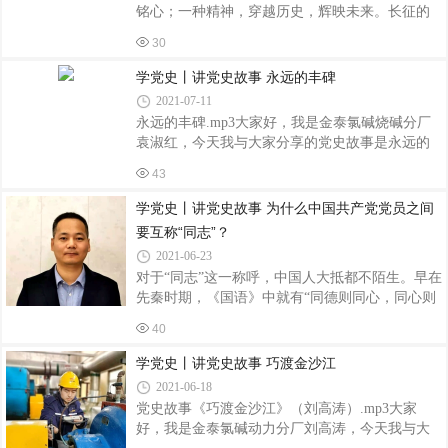
工作和其他一切工作的生命线,继承和发扬党的优
铭心；一种精神，穿越历史，辉映未来。长征的
良传统,在内容、形式、方法、手段、机制等方面
英勇足迹镌刻在人类追求解放的历史长卷中，始
不断创新和改进;按照总揽全局、协调各方的原则,
30
终为中国人民所铭记；长征精神，烙印在中华儿
进一步加强和改善党的领导,既保证党委的领导核
女的灵魂深处，始终激励着中国人民朝着坚定的
学党史丨讲党史故事 永远的丰碑
心作用,又充分发挥人大、政
方向辉煌前进。站在将台堡红军长征会师纪念园
2021-07-11
广场正中，凝望着这座用大理石建造的中国工农
永远的丰碑.mp3大家好，我是金泰氯碱烧碱分厂
红军长征将台堡会师纪念碑，恍惚间，热闹欢腾
袁淑红，今天我与大家分享的党史故事是永远的
的红军会师联欢场景出现在眼前——会师部队齐
丰碑，意志如钢铁的共产党员——江竹筠。诗人
聚于广场东侧，共贺二万五千里长征的胜利结
43
曾这样歌颂一位女性，你是丹娘的化身，你是苏
束，同志们的谈笑间洋溢着掩饰不住的喜悦。纵
菲亚的精灵，不，你就是你，你是中华儿女革命
学党史丨讲党史故事 为什么中国共产党党员之间
观整个长征的过程：四渡赤水河、巧渡金沙江
的典型，她是女性中的明星，她是巾帼不让须眉
要互称“同志”？
的典型，她就是革命先烈——江竹筠。老一辈人
2021-06-23
口中的那位江姐。江竹筠，1920年生于四川省自
对于“同志”这一称呼，中国人大抵都不陌生。早在
贡市，她1939年加入中国共产党。1945年与彭咏
先秦时期，《国语》中就有“同德则同心，同心则
梧结婚，婚后负责中共重庆市委地下刊物《挺进
同志”之说，其历史可谓源远流长。在中国共产党
报》的组织发行工作，1948年，彭咏梧在中共川
40
的历史上，更是多次强调党内要互称同志。1921
东临时委员会委员，兼下川东地委副书记任
年，中国共产党“一大”党纲规定：“凡承认本党党
学党史丨讲党史故事 巧渡金沙江
纲和政策，并愿意成为忠实的党员者，经党员一
2021-06-18
人介绍，不分性别，不分国籍，均可接收为党
党史故事《巧渡金沙江》（刘高涛）.mp3大家
员，成为我们的同志。”这是“同志”一词最早出现
好，我是金泰氯碱动力分厂刘高涛，今天我与大
在中国共产党正式文件中。1965年中共中央发出