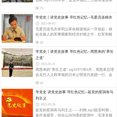
部队.mp31928年冬，贺龙率领红二方面军某部来
好，不喜欢人家说他坏。有的人只能升官，不能
到了湘鄂边的高山峻岭之中，冰天雪地，寒风刺
降级，有功必居，有过必避。”他的交代就是，“要
75
骨。贺龙和战士们一样，一身单衣，一双草鞋，
讲真理，不要讲面子”
几天吃不到一粒盐，喝不上一口稀粥。有一次，
学党史丨讲党史故事 寻红色记忆--毛委员送棉衣
炊事员想方设法弄到手指尖大的一点盐巴，给贺
2021-04-03
龙专门炒了一碗有盐的辣椒。贺龙尝了一口，知
毛委员送毛衣井冈山革命根据地从一开创起，就
道是炊事员专门给他做的，便将那碗辣椒倒进了
处在敌人的军事围剿和经济封锁之中，红军和根
大锅里。炊事员上前阻挡，贺龙笑着说:“我们官兵
据地老百姓的生活异常艰苦。毛泽东在1928年11
一样，有盐同咸嘛!”1935年长征途中，贺龙跟随红
38
月写给中央的报告说：现在五千人的冬衣，有了
军过川西草地，粮食供给几乎断绝。饥饿、寒
棉花，还缺少布。这样冷了，许多士兵还是穿两
学党史丨讲党史故事 寻红色记忆--周恩来的“养生
冷、缺氧，加上时雨时雪的恶劣天气，
层单衣。好在苦惯了。而且什么人都是一样苦。
之道”
冬天，井冈山上格外寒冷，红军战士没有棉衣和
2021-03-31
棉被，只有两层单衣和薄薄的线毯。在生活上，
周恩来的“养生之道”.mp31971年6月，周恩来总理
每人每天只有五分大洋的油盐柴钱，吃的是粗糙
会见竹入义胜率领的日本公明党代表团一行。会
的红米和没油盐的南瓜汤，晚上，没棉被就靠盖
见中，日本友人问周总理有什么“养身之道”?周恩
稻草取暖。毛委员在上井冈山当年的冬天，就指
50
来说:“在漫长的中国革命战争岁月中有许多同志都
示工农革命军在桃寮和茨坪办起了被服厂。
牺牲了。为了把牺牲同志的工作都承担起来，我
学党史 讲党史故事 寻红色记忆--延安的窑洞有马
们活着的人更要加倍工作。我每天都以此激励自
列主义
己，这也可以算是我的“养身之道”吧。”周恩来
2021-03-26
的“养身之道”，既是对自己人生信条的诠释，更是
延安的窑洞有马列主义——刘艳.mp3延安时期，
对他一生孜孜以求忘我工作的鞭策。无论是血腥
条件虽艰苦，但在山沟沟里的窑洞中，毛泽东领
风的战争年代，还是和平建设时期，周恩来始终