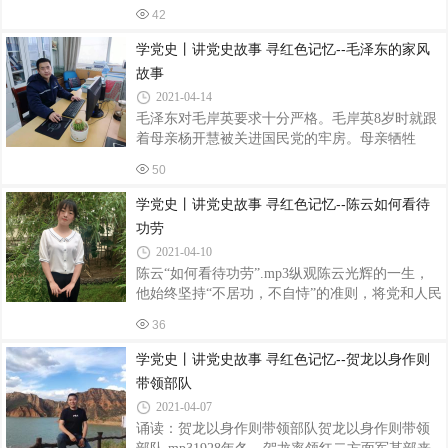
不到两里地的狮子汇渡口，停靠在码头上的一条
订下了三不：不吃肉、不吃蛋、吃粮不超定量。
42
画舫，登上了一拨客人，穿桥过河，便到了嘉兴
在那些日子里，主席有7个月不吃一块猪
南湖。船在湖里悠游了一圈，摇到离湖心岛烟雨
学党史丨讲党史故事 寻红色记忆--毛泽东的家风
楼东南约200米的僻静湖面上，便停橹住棹，停在
故事
湖面，一大代表李达的夫人王会悟坐在船头望风
2021-04-14
放哨。这是中国共产党第一次全国代表大会最后
毛泽东对毛岸英要求十分严格。毛岸英8岁时就跟
一次会议。在上海原法租界举行的一大会议被迫
着母亲杨开慧被关进国民党的牢房。母亲牺牲
中断，让每个人都绷紧了安全这根弦。这一天从
后，他和两个弟弟在上海饱尝了艰辛磨难。1936
上海坐早班火车来嘉兴时，代表们分别乘车，在
50
年夏，在地下党组织安排下他被送到苏联学习。
不同车厢落座，即便迎面相遇、擦肩而过，也装
在苏联卫国战争期间，他参加了苏军，跟随部队
学党史丨讲党史故事 寻红色记忆--陈云如何看待
攻到柏林。1946年1月，毛岸英回到延安，这时父
功劳
子已分别19年。见面后，毛泽东马上让儿子脱下
2021-04-10
洋装，换上布衣，到陕北贫瘠的乡村当农民，拜
陈云“如何看待功劳”.mp3纵观陈云光辉的一生，
农民为师。后来又让他参加西北农村的土地改革
他始终坚持“不居功，不自恃”的准则，将党和人民
工作队。北平和平解放后，毛岸英和两名扫雷专
摆在首要位置，多次强调“不能把功劳记在自己一
家带领一个工兵排，首批进入北平，负责排除重
36
个人的账上”。1937年至1944年，陈云担任了7年
要设施、处所的地雷、炸药等，谁都知道这
的中央组织部长。在离任之际，继任者彭真及其
学党史丨讲党史故事 寻红色记忆--贺龙以身作则
他一些同志问陈云，有没有什么需要交代的。对
带领部队
此，陈云在1945年党的七大上作了明确回答。他
2021-04-07
说，7年中看到了一种不良倾向：“在我们党内一
诵读：贺龙以身作则带领部队贺龙以身作则带领
部分干部中间，有一股骄气”“许多人喜欢人家说他