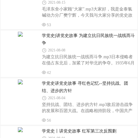
2021-08-15
任第五区“抗联”妇女干事。6月刘胡兰被吸收为中
毛泽东舍小家顾“大家”.mp3大家好，我是金泰氯
共预备党员，并被调回云周西村领导当地的土改
碱动力分厂樊宁辉，今天我与大家分享的党史故
运动。1946年秋，国民党军大举进攻解放区，文
事是—毛泽东舍小家顾“大家”。毛泽东诞生的年代
水县委决定留少数武工队坚持斗争，大批干部转
53
正是中华民族灾难深重的时刻。毛泽东上小学时
移上山。当时，刘胡兰也接到转移通知，但她主
曾用“子任”做自己的别号，意思是要以救国救民为
学党史|讲党史故事 为建立抗日民族统一战线而斗
动要求留下来坚持斗争。这位年仅14岁
终生己任。16岁时毛泽东满怀激情，要离开家乡
争
去50 里外的湘乡县读书。父母放心不下，因为毛
2021-08-08
泽东的两个哥哥已经夭亡，父母视毛泽东为毛家
为建立抗日民族统一战线而斗争.mp3日本侵略者
希望。可毛泽东执意要走，终于说服了父母。临
在侵占东北后，加紧了对华北的争夺。1935年6月
行前母亲哭红了眼睛，父亲依依不舍，毛泽东下
中旬，在日本胁迫下，国民党“中央军”撤出平津和
定决心：再不能像父辈那么生活了，要寻求真理
42
河北，整个华北危在旦夕。北平学生悲愤地喊
救国救民!正在毛泽东开始这伟
出：“华北之大，已经安放不得一张平静的书桌
学党史讲党史故事 寻红色记忆--坚持抗战、团
了！”在中共地下组织的领导下，北平学生在1935
结、进步的方针
年12月9日举行声势浩大的抗日游行，遭到国民党
2021-08-04
军警镇压，由此开始的一二•九运动迅速波及全
坚持抗战、团结、进步的方针.mp3敌后游击战争
国。许多大中城市的学生和工人纷纷投身抗日救
的发展和百团大战。在战略相持阶段，中国共产
亡运动。上海和其他地方的爱国人士和团体成立
党肩负起抗击日本侵略军的主要责任，党领导的
各界救国会，要求停止内战，出兵抗日。抗日救
56
敌后游击战争成为主要的对日作战方式。日军对
亡斗争发展成为全国规模的群众
抗日根据地“扫荡”的重点是华北地区。1939年春，
学党史丨讲党史故事 红军第三次反围剿
日本华北方面军制定了“治安肃正计划”，实行军