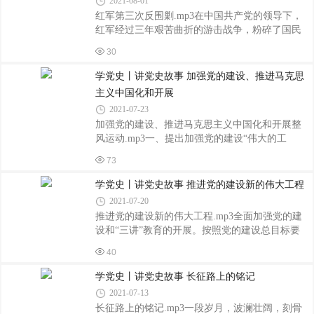
2021-08-01
事、经济、文化、特务一体的“总力战”。在1939年
红军第三次反围剿.mp3在中国共产党的领导下，
和1940年的两年中，仅华北地区日军出动千人以
红军经过三年艰苦曲折的游击战争，粉碎了国民
上的大规模“扫荡”就有109次，使用兵力总计在50
党反动派的多次“进剿”与“会剿”，至1930年夏，中
万人以上。根据“巩固华北”的战略方针，八路军在
30
国工农红军已发展到约10万余人，在十余个省先
华北依靠广大群众，坚持山地游击战争，发展平
后开辟了大小十多块革命根据地。中国工农红军
学党史丨讲党史故事 加强党的建设、推进马克思
原游击战争。1939年11月
的迅速发展和革命根据地的日益扩大，震动了国
主义中国化和开展
民党的反动统治，蒋介石就调集军队，对红军和
2021-07-23
革命根据地，发动了大规模的反革命“围剿”。中央
加强党的建设、推进马克思主义中国化和开展整
根据地是敌人“围剿”的重点。1931年7月，蒋介石
风运动.mp3一、提出加强党的建设“伟大的工
亲自任总司令，随带英、日、德军事顾问，率兵
程”在全民族抗日战争的推动下，中国共产党迅速
30万人，依仗重兵，采用“长驱直入”的战术，兵分
73
发展与壮大。到1938年底，全国党员人数从全民
三路进攻中央革命根据地
族抗战爆发时的4万多人增加到50多万人。这对党
学党史丨讲党史故事 推进党的建设新的伟大工程
的自身建设提出新的要求。1939年8月，中央政治
2021-07-20
局作出《关于巩固党的决定》。10月，毛泽东发
推进党的建设新的伟大工程.mp3全面加强党的建
表《《共产党人》发刊词》，提出了党的建设的
设和“三讲”教育的开展。按照党的建设总目标要
总目标、总任务，即“建设一个全国范围的、广大
求,围绕两大历史性课题、在跨世纪发展征途中,党
群众性的、思想上政治上组织上完全巩固的布尔
40
中央紧密结合推进改革开放和发展社公主义市场
什维克化的中国共产党”，把党的建设称为“伟大的
经济的实践,扎实推进党的各方面建设,取得新的重
学党史丨讲党史故事 长征路上的铭记
工程”；指出党的建设要紧密围绕
大进展。这一时期,党中央坚持用邓小平理论武装
2021-07-13
全党、教育干部和人民;把思想政治工作作为经济
长征路上的铭记.mp3一段岁月，波澜壮阔，刻骨