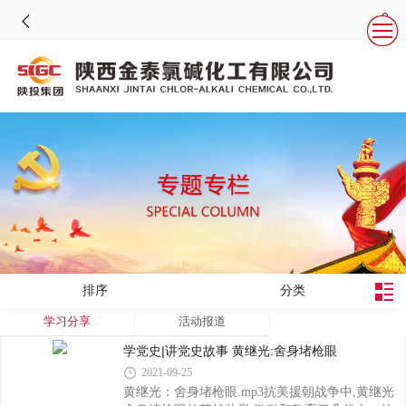
排序
分类
学习分享
活动报道
学党史|讲党史故事 黄继光:舍身堵枪眼
2021-09-25
黄继光：舍身堵枪眼.mp3抗美援朝战争中,黄继光