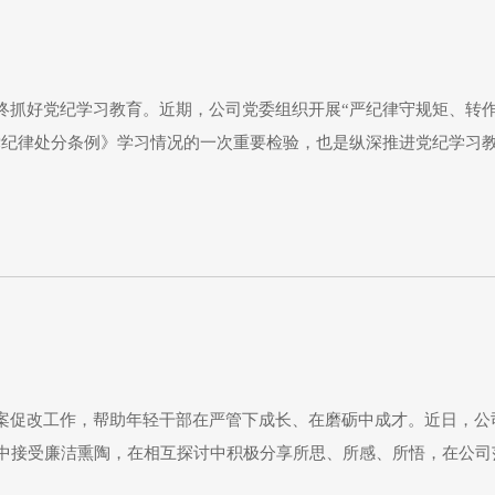
终抓好党纪学习教育。近期，公司党委组织开展“严纪律守规矩、转
党纪律处分条例》学习情况的一次重要检验，也是纵深推进党纪学习
、多选、判断、填空、简答等五种题型，紧密结合党员领导干部熟知
实将党
案促改工作，帮助年轻干部在严管下成长、在磨砺中成才。近日，公
读中接受廉洁熏陶，在相互探讨中积极分享所思、所感、所悟，在公司
部的21封信》这本书进行了认真学习，深受启发，感悟颇深，书中提