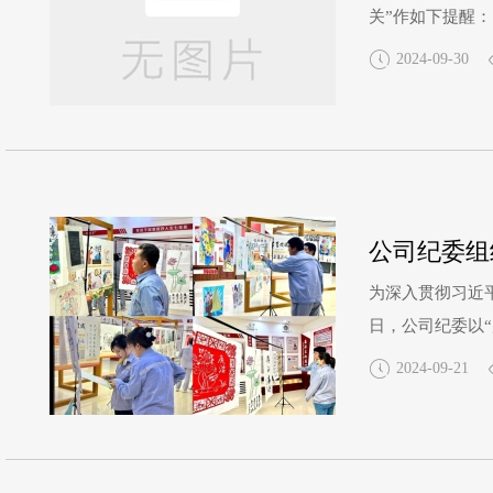
关”作如下提醒：
禁大操大办婚丧
2024-09-30
车私用、私车公
公司纪委组
为深入贯彻习近
日，公司纪委以
法作品14幅、
2024-09-21
纸作品构思巧妙