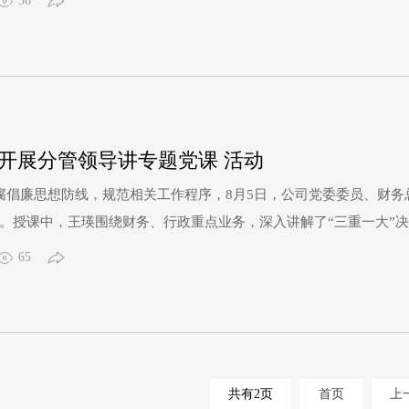
36
我在以后的成长道路、廉洁自律、职业规划以及人际关系等方面提供
开展分管领导讲专题党课 活动
腐倡廉思想防线，规范相关工作程序，8月5日，公司党委委员、财务
课。授课中，王瑛围绕财务、行政重点业务，深入讲解了“三重一大”
用”使用规范四方面内容。并结合典型案例，教育引导全体党员不断
65
。王瑛强调，全体党员干部、业务岗位员工要做到“立身应自修身
共有2页
首页
上