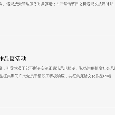
喝、违规接受管理服务对象宴请；3.严禁借节日之机违规发放津补贴；
红包等；6.严禁违规出入私人会所或参与封建迷信、赌博活动；7.
作品展活动
设，引导党员干部不断夯实清正廉洁思想根基、弘扬崇廉拒腐社会风
作品征集期间广大党员干部职工积极响应，共征集廉洁文化作品69幅
间立意鲜明，书法作品行云流水、以文颂廉，绘画作品栩栩如生、传递
心