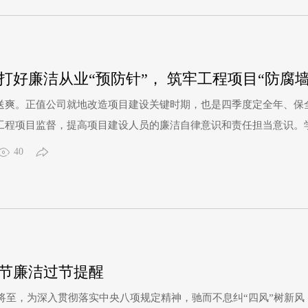
打好廉洁从业“预防针”， 筑牢工程项目“防腐墙
送爽。正值公司就地改造项目建设关键时期，也是四季度定全年、保
工程项目监督，提高项目建设人员的廉洁自律意识和责任担当意识。
和腐败问题易发多发。公司纪委组织各项目、专业组负责人共计17
40
还学习了《中华人民共和国招标投标法》《中国共产党纪律处分条例
国庆节廉洁过节提醒
日将至，为深入贯彻落实中央八项规定精神，驰而不息纠“四风”树新