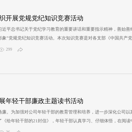
织开展党规党纪知识竞赛活动
习近平总书记关于党纪学习教育的重要讲话和重要指示精神，善始善
形象”党规党纪知识竞赛活动。本次知识竞赛是对各支部《中国共产
作抓手。试题聚焦新修订《中国共产党章程》《条例》，设置了单选
299
测试党员干部对《条例》的理解和掌握程度，巩固检验学习成效，切
展年轻干部廉政主题读书活动
扬廉。为加强对公司年轻干部的教育管理和培养，进一步深化公司以
了《给年轻干部的21封信》，年轻干部认真学习、仔细体悟，在阅
学廉、倡廉、践廉”的良好氛围。勇于担当 恪尽职守我对《给年轻干