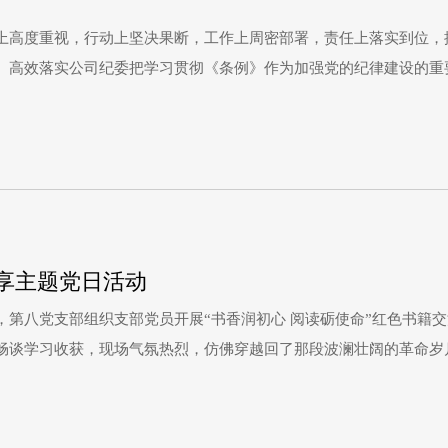
上高度重视，行动上坚决果断，工作上周密部署，责任上落实到位，
、高效落实公司纪委把学习贯彻《条例》作为加强党的纪律建设的重
的工作体系。纪委坚持先学一步，重点围绕《条例》为什么改、改了
同时
分享主题党日活动
第八党支部组织支部党员开展“书香润初心 阅读砺使命”红色书籍
畅谈学习收获，现场气氛热烈，仿佛穿越回了那段波澜壮阔的革命岁
的严刑拷打和残酷折磨始终坚守党的秘密，他们坚贞不屈、英勇斗争
这来