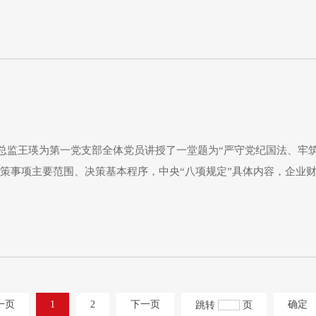
了很
总监王瑛为第一党支部全体党员讲授了一堂题为“严守党纪国法、牢
决策事项主要范围、决策基本程序，中央“八项规定”具体内容，企业
提升自身修养和业务技能，自觉遵守党的纪律和公司各项规章制度，筑
一页
1
2
下一页
确定
跳转
页