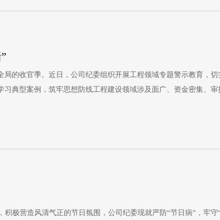
”
全局的收官季。近日，公司纪委组织开展工程领域专题警示教育，切
学习典型案例，筑牢思想防线工程建设领域涉及面广、资金密集、审
人集中学习了近年来发生在工程领域的典型违纪违法案例，观看了警示
》关于
风，积极营造风清气正的节日氛围，公司纪委现就严防“节日病”，牢守