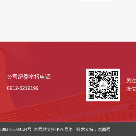
公司纪委举报电话
关注
0912-6219199
微信
082702000124号 本网站支持IPV6网络 技术支持：杰商网