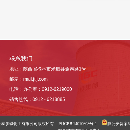
联系我们
地址：陕西省榆林市米脂县金泰路1号
邮箱：
mail.jtlj.com
电话：办公室：0912-6219000
销售热线：
0912 -
6218885
served. 陕西金泰氯碱化工有限公司版权所有
陕ICP备14010608号-1
陕公安备案61