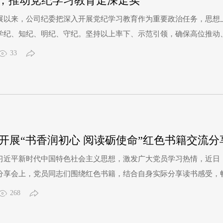
动，推动党纪学习教育走深走实
展以来，公司纪委把深入开展党纪学习教育作为重要政治任务，思想
学纪、知纪、明纪、守纪。坚持以上率下、示范引领，确保高位推动
委制定党纪学习教育实施方案，形成领导有力、组织健全、职责明晰
33
及交流研讨，在深学细悟中铭“纪”于心，在实干担当中“践”纪于行。
开展“书香润初心 阅读砺使命”红色书籍交流
习近平新时代中国特色社会主义思想，激发广大党员学习热情，近日，
分享会上，党员同志们围绕红色书籍，结合自身实际分享读书感受，
分享了《红岩》，她感慨地说：“江姐等革命先烈们在狱中面对敌人
268
了共产党人的坚定信仰和大无畏精神，生活在新时代的我们更要珍惜