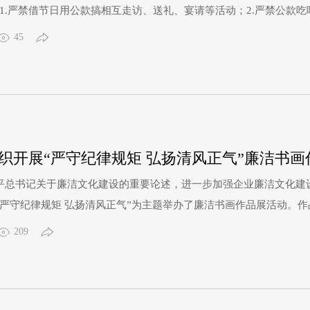
1.严禁借节日用公款搞相互走访、送礼、宴请等活动；2.严禁公款吃
喜庆活动或者借机敛财；5.严禁违规收受礼品、礼金和有价证券、电子
45
养和违规使用公车；8.严禁向管理服务对象私借使用车辆、转嫁相关
织开展“严守纪律规矩 弘扬清风正气”廉洁书画
平总书记关于廉洁文化建设的重要论述，进一步加强企业廉洁文化建
“严守纪律规矩 弘扬清风正气”为主题举办了廉洁书画作品展活动。
绘画作品43幅、剪纸作品12幅。每一幅作品独具匠心，“一笔一画”
209
、廉韵尽展。观展现场，大家被一幅幅精美的艺术作品吸引，时而专