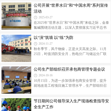
进，在运动与互动中进一步强化自身安全意识，
栏，集中呈现各子公司在专项工作中的具体实践
公司开展“世界水日”和“中国水周”系列宣传
让安全知识入脑入心。经历重重关卡
与成果，本期是金泰氯碱在安全环保主体责任落
活动
实行动中的做法。今年以来，金泰氯碱始终践
2025-03-27
行“切实把安全和环保作为企业一切工作的出发点
在2025年“世界水日”和“中国水周”来临之际，金泰
和落脚点”的安全核心管理理念，持续强化底线思
氯碱围绕活动主题，以深入贯彻落实习近平总书
维和红线意识，通过健全机制、创新举措、全员
记“节水优先、空间均衡、系统治理、两手发力”治
参与，全方位推动安全主体责任落地生根，为企
以“演”筑墙 以“练”为防
水思路和关于治水重要论述精神为主线，开展了
业高质量发展筑牢安全防线。压实责任
系列形式多样的节水宣传活动，提高员工节水意
2024-11-27
识，挖掘节水工作潜能。深化宣导力度，凝聚行
秋冬季节，风干物燥，正是火灾高发之际。11月
动共识。通过在公司显著位置和用水较大装置处
25日，时值消防安全月，热电分厂与储运分厂联
悬挂节水横幅，利用生活区、生产区电子屏滚动
合开展了消防安全应急演练活动，公司消防队参
播放2025年“世界水日”和“中国水周”活动主题，增
加演练。演练前期，分厂制定了详细周密的方
强全员节水意识，营造浓厚的宣传氛围，让节水
案，由两个分厂安全员组织热电办公楼全体人员
公司生产部组织召开承包商管理专题会议
理念深入人心，激发全体职工对水资源问题的深
及参加周一安全学习的员工，学习消防知识并熟
2024-10-16
度思考与行动自觉，提升
悉演练方案，细化分工，熟悉撤离路线，并对参
10月15日，为进一步加强承包商安全管理，提升
演的工作人员职责任务做出要求。消防安全应急
就地改造工程项目施工管理水平，生产部组织召
演练情境模拟热电办公楼二楼出现浓烟，警报立
开了承包商管理专题会议，查摆存在问题和不
刻响起。各楼道疏散引导人员迅速到位，全体人
足，并制定整改措施。会上，生产部通报了近期
员在引导人员的指引下停止一切活动，按照规定
承包单位安全施工情况、存在的安全隐患和违规
节日期间公司领导深入生产现场检查指导安
路线指挥，捂住口鼻，安全、迅速下楼撤离至
行为。解读了中、省关于安全生产的相关政策和
全生产工作
文件精神，强调了当前加强承包商安全管理的重