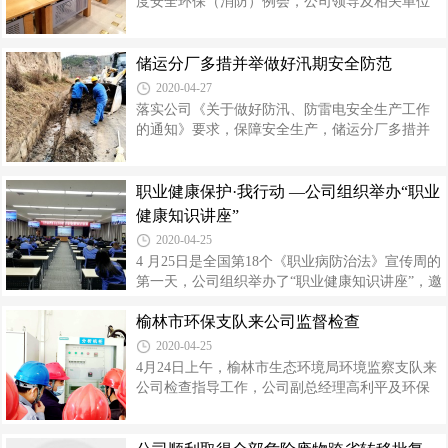
度安全环保（消防）例会，公司领导及相关单位
置。演练中各小组动作迅速，各尽其责，现场指
负责人共计40人参加会议。会议总结了近期安全
挥员、防汛战斗组、监测救护组、后勤保障组等
生产情况，并与去年同期进行了对比分析。对防
紧张有序、临危不乱，参演员工互相配合，演练
火、防汛及大检修期间的安全环保管理工作做了
储运分厂多措并举做好汛期安全防范
达到了接近实战的效果。演练结束后，各单位对
细致安排，明确了管控措施。会议强调，一是各
2020-04-27
演
单位要持续开展隐患排查治理，提高作业人员安
落实公司《关于做好防汛、防雷电安全生产工作
全意识和安全操作技能，下功夫消除生产中存在
的通知》要求，保障安全生产，储运分厂多措并
的共性问题。二是各级管理人员要严守安全环保
举开展防汛工作。分厂第一时间制定管理干部轮
底线，做好作业风险辨识、流程审批，确保管控
流值班制度，加强界区巡检频次，成立分厂防汛
措施到位。三是贯彻落实新修订的《中华人民共
突击队，组织开展防汛专项检查。电石库、煤
职业健康保护·我行动 —公司组织举办“职业
和国固体废物污染环境防治法》各项措施，
场、干渣堆场作为公司重点防汛区域，储运分厂
健康知识讲座”
重点进行检查。针对地理位置较低、积水排水困
2020-04-25
难的特点，分厂提前行动做好预防，把各项防汛
4 月25日是全国第18个《职业病防治法》宣传周的
措施落到实处。安排专人对界区内雨水井、排水
第一天，公司组织举办了“职业健康知识讲座”，邀
沟逐个进行杂物清理，确保排水畅通；清点检查
请到榆林市第一医院主任医师、职业病主检医师
PVC料编织袋，装土编织袋、塑料布、铁锹、雨
榆林市环保支队来公司监督检查
李靖老师对公司员工进行了“职业健康知识”培训。
衣、雨鞋、手电筒等防汛物资存储情况，及时补
旨在进一步宣传落实《职业病防治法》，普及职
2020-04-25
业病防治知识，提高全员自我防护的意识和能
4月24日上午，榆林市生态环境局环境监察支队来
力，预防职业病发生，切实保护广大劳动者的职
公司检查指导工作，公司副总经理高利平及环保
业健康权益，做好职业病防治知识宣传与培训工
监察部相关人员陪同检查。检查组分别就公司固
作。培训期间，李老师以今年的宣传周活动主题
废危废管理、超低排放及在线监测运维、排污许
——“职业健康保护·我行动”为切入点，详细解读
可证管理、突发环境事故应急处置、企业自行监