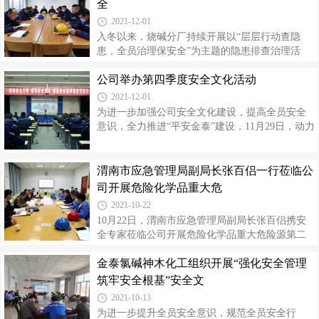
案，分厂全员的安全意识有了显著提高，设备及
全
骤进行了要点讲解，同时详细介绍了事故树等其
生产情况安全平稳运行。将“思想教育”与“安全教
2021-12-01
他风
育”相融合。以学习《杜邦安全管理》为抓手，要
入冬以来，烧碱分厂持续开展以“层层行动查隐
求所有党员干部在支部会议、班前班后会、周一
患，全员治理保安全”为主题的隐患排查治理活
安全例会讲述学习心得，及时开展《杜邦安全管
动，严格落实重点设备的防护措施，确保生产装
理》阶段性总结交流讨论会，将杜邦“十大安全理
公司举办第四季度安全文化活动
置长周期安全稳定运行。守好安全“两道门”。以双
念”等知识纳入员工季度、年度考试重点，检验学
重预防机制为抓手，分厂抓住季节特点和技术工
2021-12-01
习成果。年底开展评比活动，
艺升级的变化，突出重点部位和薄弱环节检查，
为进一步加强公司安全文化建设，提高全员安全
全面排查基础设施、日常安全管理、关键作业环
意识，全力推进“平安金泰”建设，11月29日，动力
节、现场办理作业票证等方面的问题。邀请相关
分厂、储运分厂、生产部、环保监察部、销售
专业部门进行作业票证办理注意事项培训、学习
部、职工进修培训中心、检修分厂共同承办的第
典型事故案例、动员全员针对事故发生原因、特
四季度安全文化演讲比赛如期举行。演讲活动在
渭南市应急管理局副局长张百侣一行莅临公
点、规律，全过程、全方位开展隐患排查治理。
储运分厂选送的《安全大于天》歌声中拉开序
司开展危险化学品重大危
利用公司隐患排查治理系统，对检查出
幕。各参赛选手或激昂高亢、或低沉吟颂，围
2021-10-22
绕“培养安全习惯 倡导安全文化 提高安全素养”主
10月22日，渭南市应急管理局副局长张百侣携安
题，紧密联系生产实际，从不同的角度，用不同
全专家莅临公司开展危险化学品重大危险源第二
的事故案例，阐述了安全生产的重要性和生命大
轮专项交叉检查，公司党委副书记、总经理高万
于天的理念，阐明了生命之宝贵、安全之重要，
金泰氯碱神木化工组织开展“强化安全管理
升，榆林市应急管理局、米脂县应急管理局、公
用真情传递着自身对安全的理解，号召全
司相关部门及人员陪同检查。会上，高万升从硬
筑牢安全根基”安全文
件投入、软件管理两个方面，着重介绍了公司落
2021-10-13
实重大危险源安全包保责任制情况、点对点隐患
为进一步提升全员安全意识，规范全员安全行