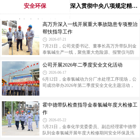
安全环保
深入贯彻中央八项规定精神学习教育
不忘初心 牢记使命
更多
高万升深入一线开展重大事故隐患专项整治
帮扶指导工作
2026-07-21
7月21日，公司党委书记、董事长高万升带队到金
泰氯碱生产一线，聚焦重大危险源、报警仪与防
爆电器管理、防汛防灾等重点领域，开展重大事
公司开展2026年二季度安全文化活动
故隐患专项整治帮扶指导，现场办公压责任、促
整改。金泰氯碱党委副书记、总经理高利平，副
2026-06-17
总经理王奋斗，安监、生产及相关分厂负责人参
6月12日，金泰氯碱动力分厂水处理工序现场，公
加。在重大危险源单体储槽区，高万升仔细查看
司成功举办2026年第二季度安全文化主题活动，
安全仪表系统、可燃气体报警装置及紧急切断阀
将“安全生产月”氛围推向高潮。十年零排践初心，
运行情况，现场询问了当班人员异常工况处置流
安全环保再出发今年正值公司实现生产废水“零排
程掌握程度；在装置区核查固定式报警仪阈值设
放”十周年，也是第25个全国“安全生产月”，活动
霍中德带队检查指导金泰氯碱年度大检修工
定、响应处置、联锁投用、防爆电器运行以及“跑
以“十年零排践初心·安全环保再出发”为主题，将
作
冒滴漏”治理推进情况。高万升强调安全
安全与环保两大核心理念深度融合。活动伊始，
2026-05-22
全体参与人员沿着水处理工序生态鱼池至总排口
5月21日，金泰化学党委委员、副总经理霍中德带
实地参观回顾。看着清澈无害的循环水和封堵了
队到金泰氯碱开展年度大检修期间安全环保及汛
十年的总排口，大家对公司深入践行“绿水青山就
期防汛专项检查。金泰氯碱党委副书记、总经理