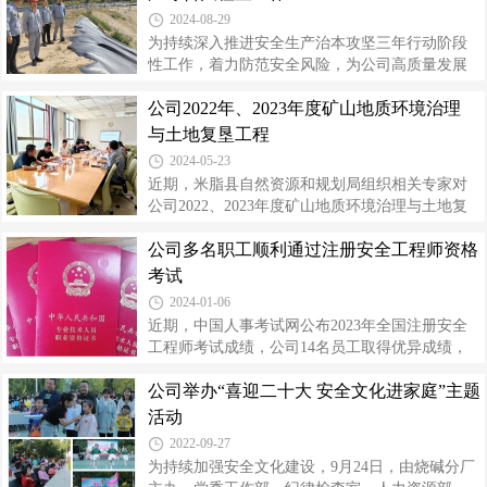
程中发现的问题进行了交流反馈。公司将结合
惨痛的火灾事故案例讲解建筑火灾预防和疏散逃
2024-08-29
生的基本技能，同时，对危险化学品企业消防安
为持续深入推进安全生产治本攻坚三年行动阶段
全管理作出了针对性分析和建议。此次消防安全
性工作，着力防范安全风险，为公司高质量发展
知识培训内容丰富，实用性强，提高了各级消防
筑牢坚实安全屏障，8月10日至11日，结合公司年
安全管理人员的消防安全管理水平，夯实了公司
公司2022年、2023年度矿山地质环境治理
度安全检查计划，公司党委书记、董事长高万升
消防安全“防火墙”的基础。公司始终高度
部署安排，组织安全、生产、技术、工程、环保
与土地复垦工程
等部门专业人员开展第二次季度性安全生产综合
2024-05-23
大检查工作。此次检查以安全生产责任制、各项
近期，米脂县自然资源和规划局组织相关专家对
专业管理制度和化工过程安全管理各要素落实情
公司2022、2023年度矿山地质环境治理与土地复
况等为重点，将查阅资料和实地检查相结合，对
垦工程开展验收工作。米脂县自然资源和规划局
安全生产责任制落实情况、年度安全重点工作任
公司多名职工顺利通过注册安全工程师资格
副局长赵英军、矿管股股长赵雄雄、安瑞参加验
务进展情况、治本攻坚三年行动实施方案推进落
收，公司技术部、环保监察部、质检中心及工程
考试
实情况、重大事故隐患排查治理情况、防汛
部相关人员陪同。专家组通过实地查看、听取汇
2024-01-06
报、审查资料等方式，对土壤污染监测点、水质
近期，中国人事考试网公布2023年全国注册安全
监测取样井及矿区植被生态修复情况进行了详细
工程师考试成绩，公司14名员工取得优异成绩，
了解，对2022年及2023年度公司矿山地质环境治
顺利通过注册安全工程师执业资格考试。截至目
理与土地复垦工程实施工程量、工程质量、工程
公司举办“喜迎二十大 安全文化进家庭”主题
前，公司在职注册安全工程师共60人，占公司专
完成情况及实施效果进行了全面检查和评审验
职安全管理人员的61% 。持续推进专业技术人才
活动
收。专家组充分肯定了公司矿山地质环境治理
梯队建设，适应未来发展和员工职业成长的需
2022-09-27
要，鼓励员工积极参加专业相关的各类全国执业
为持续加强安全文化建设，9月24日，由烧碱分厂
资格考试。公司先后下发了《关于鼓励员工参加