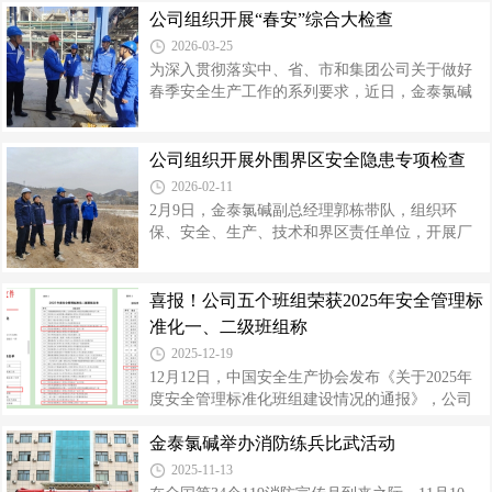
是金山银山”有了更直观的感受。“十年了，我们深
公司组织开展“春安”综合大检查
高利平，副总经理郭栋、王奋斗、张晓峰及相关
知安全是底线，环保
人员参加。霍中德一行深入各生产分厂检修作业
2026-03-25
现场，实地查看检修进度，详细了解检修工期安
为深入贯彻落实中、省、市和集团公司关于做好
排、风险管控措施落实、作业票证管理、外委承
春季安全生产工作的系列要求，近日，金泰氯碱
包商准入管理、现场安全监护等情况，重点检查
组织开展2026年“春安”综合大检查及重大危险源专
了北门、渣库等防汛关键部位，同时对防汛、防
项检查。本次检查由公司领导分别带队，聚焦春
雷电工作布置及应急物资储备进行检查，并了解
季“防雷、防静电、防解冻泄漏、防解冻坍塌”等季
公司组织开展外围界区安全隐患专项检查
了“一述两清”筹备进展情况。霍中德强调，当前正
节性风险，对生产全链条进行深度“体检”，旨在推
2026-02-11
值年度大检修与汛期叠加时期，安全高
动安全生产治理模式向事前预防转型，坚决守牢
2月9日，金泰氯碱副总经理郭栋带队，组织环
安全生产底线。检查过程中，各检查组严格按照
保、安全、生产、技术和界区责任单位，开展厂
《2026年春季安全环保消防综合大检查的通知》
区、渣场、生活区外围周边安全环保隐患大排查
要求，紧盯重大危险源、特殊作业及工艺安全等
专项行动。本次检查旨在主动识别和消除潜在的
关键环节。采用“查台账、看现场、问员工”相结合
外部风险隐患，围绕厂区外围四周、水源井、高
喜报！公司五个班组荣获2025年安全管理标
的方式，深入各分厂及关
压线、渣场、生活区等关键区域展开，重点检查
准化一、二级班组称
了电石渣场周边防渗、防尘、防流失措施落实情
2025-12-19
况，杜绝环境污染隐患。针对排查发现的隐患问
12月12日，中国安全生产协会发布《关于2025年
题，现场告知责任单位，明确整改责任人、整改
度安全管理标准化班组建设情况的通报》，公司
措施，实行即时整改；对需持续推进的隐患治
班组安全建设荣获多项荣誉，获评一个“安全管理
理，明确时限、跟踪督办，确保隐患整改不留死
金泰氯碱举办消防练兵比武活动
标准化一级班组”，四个“安全管理标准化一级班
角、形成闭环。下一步，公司将持续履行好区域
组”，两个“优秀班组长”。近年来，根据集团安全
2025-11-13
管理标准化班组创建的工作部署，公司积极组织