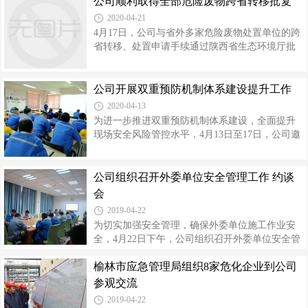
公司顺利取得全部危险废物跨省转移批复
了用人单位职业病防治责任、劳动者职业健康权
测等方面工作做了重点检查指导，详细了解渣
2020-04-21
益和预防职业病应尽的义务，
库、干渣堆场防渗绿化及监测井使用，在线监测
4月17日，公司与省外多家危险废物处置单位的跨
装置定期标定及运行，废水零排放及事故池管
省转移、处置申请手续通过陕西省生态环境厅批
理，危废库规范化建设、固体废物处置去向等情
复，公司全部危险废物均可以按照危险废物转移
况。检查组充分肯定了公司近年来在环境保护工
联单制度实施转移。由于危险废物跨省转移手续
作方面取得的成绩，并对个别薄弱环节提出改进
办理流程复杂，外省审批要求不统一，加之受新
公司开展双重预防机制体系建设提升工作
建议。副总经理高利平对环境监察支队的肯定表
冠肺炎疫情影响，普遍推迟复工，导致公司办理
2020-04-13
跨省转移批复时间周期不断延长。若相关手续长
为进一步推进双重预防机制体系建设，全面提升
时间得不到批复，公司危险废物库存会逐步增
现场安全风险管控水平，4月13日至17日，公司邀
大，造成满罐、满库，乃至造成环保风险，影响
请陕西众泰安全科技有限公司就双重预防机制建
公司生产装置的正常运行。面对困难，环保监察
设等安全基础管理进行了诊断式摸排检查，并进
部不等不靠，主动“出击”，通过多种渠道，积极与
行双体系建设专题培训。培训主要就双重预防机
公司组织召开外委单位安全管理工作 约谈
陕西省生态环境厅和外省审批机关沟通对
制体系建设内容、相关规范要求等进行解读。相
会
关单位就双体系建设的具体工作方法和内容与众
2019-04-22
泰专家进行了一对一交流学习。双重预防机制体
为切实加强安全管理，确保外委单位施工作业安
系建设是提升公司安全基础管理水平，进一步做
全，4月22日下午，公司组织召开外委单位安全管
实、做细风险分级管控和隐患排查治理工作，保
理工作约谈会。 通过与外委单位面对面座谈交
障公司生产安全平稳的重要举措。公司要求全员
榆林市应急管理局组织8家危化企业到公司
流，协调沟通和解决外委单位在作业过程中存在
参与双体系建设的提升推进工作，在提高安
的问题，促进公司外委施工安全工作稳步开展。
参观交流
约谈会通报了近期国内发生的施工安全事故案
2019-04-22
例，传达了4月19日全国危险化学品安全生产专题