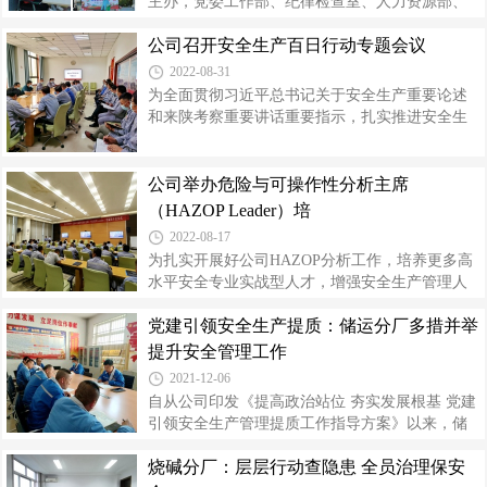
主办，党委工作部、纪律检查室、人力资源部、
全国执业资格考试的通知》《注册安全工程师管
技术部、质检中心协助举办了“喜迎二十大 安全文
理规定》，在政策上激励员工考取执业资格证
公司召开安全生产百日行动专题会议
化进家庭”主题活动，以家庭、亲情为纽带，推动
书，规定每年为首次通过注安执业资格员工每人
安全理念融入员工工作和生活，共同筑牢安全防
2022-08-31
专项奖励5000元，已取得注安执业资格员工每人
线。活动以“一封家书”拉开序幕，职工家属们远在
为全面贯彻习近平总书记关于安全生产重要论述
异地，通过视频深情演绎来自远方的嘱咐与牵
和来陕考察重要讲话重要指示，扎实推进安全生
挂，“一封封”情真意切家书，饱含着浓浓的亲情，
产专项整治三年行动巩固提升，有效防范化解安
让现场的观众无不为之动容，深刻体会到了平安
全风险，8月29日，公司召开安全生产百日行动专
工作是家庭幸福的根基、是企业发展的前提。
题会议。会议传达了各级应急管理部门和集团公
公司举办危险与可操作性分析主席
《小小安全员》《亲子三人行》等趣味活动环
司关于安全生产百日行动安排部署，要求各部
（HAZOP Leader）培
节，将本次活动推向高潮，参与亲
门、分厂要牢固树立“隐患就是事故”理念，把安全
2022-08-17
生产百日行动与安全生产专项整治三年行动、落
为扎实开展好公司HAZOP分析工作，培养更多高
实国务院安委会“十五条硬措施”、危险化学品安全
水平安全专业实战型人才，增强安全生产管理人
风险集中治理、安全生产检查、“防风险、除隐
员和专业技术人员管理能力，保障工艺系统安
患、保安全、迎盛会”专项整治等重点安全生产工
党建引领安全生产提质：储运分厂多措并举
全，8月8日至10日，公司举办了HAZOP分析主席
作紧密结合起来，全面开展安全生
取证培训班，生产相关专业50余人参加培训。此
提升安全管理工作
次培训，公司邀请专业机构专家团队，采取理论
2021-12-06
教学、分组讨论及现场实践等多种方式展开。授
自从公司印发《提高政治站位 夯实发展根基 党建
课老师从过程（工艺）安全管理（PSM）等相关
引领安全生产管理提质工作指导方案》以来，储
基础知识入手，逐步深入危险与可操作性分析
运分厂及时组织学习文件，切实以讲政治的高度
（HAZOP)评价的核心理论知识，节点划分、偏差
烧碱分厂：层层行动查隐患 全员治理保安
抓好分厂安全生产工作，制定学习计划及活动方
确定、分析原因、确定后果及风险评估等，分步