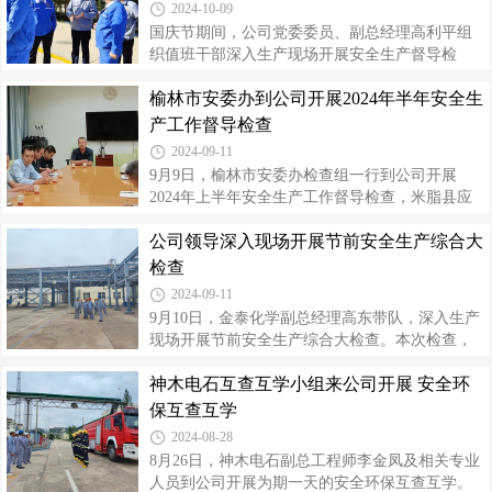
2024-10-09
要性和紧迫性。会议要求，一是牢固树立“风险就
国庆节期间，公司党委委员、副总经理高利平组
是隐患”的安全理念，从人、机械、物料等方面加
织值班干部深入生产现场开展安全生产督导检
强承包单位的作业安全管理，落实各项规章制度
查，并慰问坚守生产一线的员工。检查组一行详
和安全措施，实行闭环管理。二是持续深化落
榆林市安委办到公司开展2024年半年安全生
细了解了重大危险源安全运行情况，涉氯、氯乙
实“反三违”专项活动，切实加大对施工作
烯、乙炔工艺管线安全风险管控措施，对就地改
产工作督导检查
造、管廊架防腐施工项目安全技术交底、风险管
2024-09-11
控措施进行了全面排查，并提出了改进建议。高
9月9日，榆林市安委办检查组一行到公司开展
利平要求：一是牢牢掌握生产装置运行及工艺设
2024年上半年安全生产工作督导检查，米脂县应
备等参数变化情况，增加现场巡回检查频次，强
急管理局相关人员参加，公司安全监察部及相关
化安全风险管控和隐患排查治理，严防关键节
公司领导深入现场开展节前安全生产综合大
分厂陪同检查。检查组一行对公司安全生产治本
点“三违”行为，紧盯对潜在风险、隐患的整改落
攻坚三年行动开展情况、重大事故隐患排查自查
检查
实；二是坚决守好安全稳定底线，更加注重以
自改情况、安全管理制度建设、安全培训教育、
2024-09-11
生产设备、消防设施运行、承包商运行等方面进
9月10日，金泰化学副总经理高东带队，深入生产
行了全面细致的检查。随后深入现场检查了重大
现场开展节前安全生产综合大检查。本次检查，
危险源安全风险管控情况。检查组在反馈会上对
相关人员分三组，对现场安全管理、消防管理、
公司安全生产管理工作给予了充分的肯定，并要
神木电石互查互学小组来公司开展 安全环
工艺管线、设备维护、关键装置、重点部位以及
求：一是继续贯彻习近平总书记关于安全生产重
就地改造项目施工安全措施落实情况等9个方面内
保互查互学
要论述和指示批示精神，抓好企业安全生产主
容进行了全面排查。高东强调：一是临近“中秋、
2024-08-28
国庆”双节，各部门、分厂要进一步绷紧安全弦，
8月26日，神木电石副总工程师李金凤及相关专业
举一反三地排查生产现场可能存在的问题，压实
人员到公司开展为期一天的安全环保互查互学。