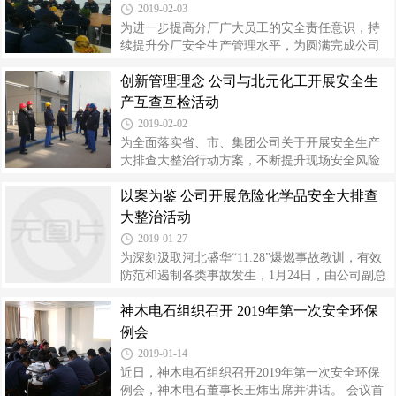
展情况，对2019年2月份的主要安全生产工作做了
2019-02-03
安排部署。传达了中省有关会议精神及集团例会
为进一步提高分厂广大员工的安全责任意识，持
会议精神，通报学习了河北省张家口市中国化工
续提升分厂安全生产管理水平，为圆满完成公司
集团盛华化工公司“11·28”重大爆燃事故调查报
下达的年度安全生产任务保驾护航，1月30日，烧
告。各部门、分厂分别就节前公司下发文件的学
创新管理理念 公司与北元化工开展安全生
碱分厂组织召开2018年安全生产先进经验交流座
习和执行情况及如何做好两会期间的安全管理工
谈会。会议由分厂领导，工段长，班组长及先进
产互查互检活动
作作了发言，并对各自单位目前在安
员工共计25人参加。 会议首先对获得分厂2018年
2019-02-02
度安全卫士、隐患排查能手、消防气防之星共9名
为全面落实省、市、集团公司关于开展安全生产
先进个人进行了表彰奖励。其次由获得公司2018
大排查大整治行动方案，不断提升现场安全风险
年度安全标兵、环保标兵的先进个人分别就其在
管控水平，公司创新安全管理理念，开展了与北
工作实践中经验进行交流发言；分厂先进个人有
以案为鉴 公司开展危险化学品安全大排查
元化工安全生产互查互检活动，通过相互沟通与
针对性的从隐患排查治理、消防气防知识掌握和
了解，达到取长补短、共促共助的目的。 1月28至
大整治活动
应用、安全环保行为实践、应急救援处
29日，公司与北元化工双方各自组织了包含安
2019-01-27
全、工艺、设备、电气仪表、自控等专业人员在
为深刻汲取河北盛华“11.28”爆燃事故教训，有效
内的互检互查小组，以查找安全管理死角与盲
防范和遏制各类事故发生，1月24日，由公司副总
区，提升安全现场标准化为目的，对生产一线进
经理高利平带队，安全监察部牵头组织各分厂、
行检查。检查内容包括两重点一重大，储槽、罐
神木电石组织召开 2019年第一次安全环保
相关职能部门参与的联合检查组共31人，针对现
区等，双方就互查隐患问题进行现场交流，找出
场开展春节前危险化学品安全生产隐患大排查大
例会
管理安全薄弱环节与改进举措，通过见贤思齐
整治。 本次大排查大整治工作从安全、环保、工
2019-01-14
艺、设备、电气、自控仪表、消防、劳动纪律、
近日，神木电石组织召开2019年第一次安全环保
文明生产等方面进行了全面、细致的排查，重点
例会，神木电石董事长王炜出席并讲话。 会议首