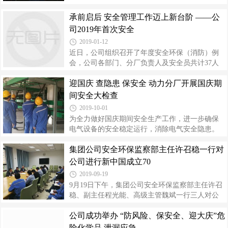
突出对自动化控制与监测报警系统、工艺控制与
先传达了近期中、省、集团公司和金泰氯碱总公
生产操作、管沟与管网、应急救援演练、危险化
承前启后 安全管理工作迈上新台阶 ——公
司相关要求和例会精神；组织学习了近期国内典
学品管理、特殊作业过程管控、冬季防冻等工作
型事故案例和“盲板抽堵作业”教育视频；并对2018
司2019年首次安全
进行重点排查，共查出问题93项。
年隐患排查治理和“三违”查处等工作进行了总结分
2019-01-12
析，有针对性地对2019年1月份安全环保工作进行
近日，公司组织召开了年度安全环保（消防）例
了安排。 会议要求，一是要严格执行全员安全生
会，公司各部门、分厂负责人及安全员共计37人
产责任制考核制度。各部门、分厂须严格落实界
参加，公司副总经理梁寅祥、邱元金、张庆、高
区管理主体责任，强化考核机制。二是要严格特
迎国庆 查隐患 保安全 动力分厂开展国庆期
利平出席会议。 会议通报总结了2018年12月份主
殊作业管理。各级管理人员要严格按照特殊作业
要安全环保工作开展情况，对2019年元月份的主
间安全大检查
管理规范要求，严把作业审批
要安全生产工作做了安排部署；传达了中省有关
2019-10-01
会议精神及集团例会会议精神；对过去一年公司
为全力做好国庆期间安全生产工作，进一步确保
发生的事故事件、三违处罚情况等进行了总结比
电气设备的安全稳定运行，消除电气安全隐患。
对。 会议要求，各单位要根据比对结果反思过去
10月1日，动力分厂组织员工对电缆室、一二线
一年安全环保工作的得失，新的一年安全环保管
集团公司安全环保监察部主任许召稳一行对
10KV变压器室、35kV开关所、一二线10KV电容
理工作要上新台阶。 会议同时对下一步安全环保
器室、110kV整流所、电缆桥架、配电室等进行全
公司进行新中国成立70
重点工作进行安排部署一是各单位要
面排查。 通过本次检查，及时查改问题，为节日
2019-09-19
期间的安全稳定运行打下了良好的基础。
9月19日下午，集团公司安全环保监察部主任许召
稳、副主任程光能、高级主管魏斌一行三人对公
司进行了新中国成立70周年大庆前的安全消防专
公司成功举办 “防风险、保安全、迎大庆”危
项检查。公司总经理高万升、副总经理梁寅祥、
邱元金、张庆、张军锋及安全监察部人员陪同检
险化学品 泄漏应急