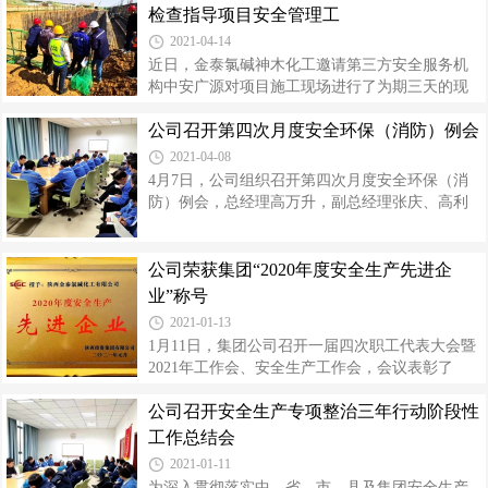
含安全知识答题、特殊作业票证评估、现场漫画
副总经理高利平主持会议。会上，米脂氯碱总经
检查指导项目安全管理工
隐患查找、安全主题演讲，每个环节间增
理高万升、金泰氯碱神木化工总经理席引尚、金
2021-04-14
泰氯碱神木电石总经理王炜分别作了安全生产、
近日，金泰氯碱神木化工邀请第三方安全服务机
项目建设工作专题报告。报告简明扼要指出了当
构中安广源对项目施工现场进行了为期三天的现
前生产运行、项目建设中存在的问题短板和薄弱
场安全诊断，为现场全面进入安装阶段做好前期
环节，查摆深入，整改措施具体。要求全员进一
公司召开第四次月度安全环保（消防）例会
安全准备。本次检查组由8名建筑施工、危险化学
步提高政治站位，以高度政治责任感压紧压
品安全方面的专家组成，公司安全环保部人员、
2021-04-08
监理单位安全工程师、各施工单位项目经理、安
4月7日，公司组织召开第四次月度安全环保（消
全总监及专职安全员等参与检查。检查组主要就
防）例会，总经理高万升，副总经理张庆、高利
项目聚氯乙烯、烧碱、公辅、热动力站装置区、
平，各单位安全员30余人参加会议。会议传达了
综合办公区、道路、围墙等区域有关施工现场危
集团公司第一季度安全环保（消防）例会精神，
险性作业、危大工程施工区域及各类安全资料台
学习了《刑法修正案十一》的相关条款，通报了
公司荣获集团“2020年度安全生产先进企
账等进行了检查，重点了解作业区域的施工组织
对季度安全生产工作情况，认为第一季度公司生
业”称号
方案、基坑作业、特殊作业票证、塔吊作业
产运行总体平稳，同时指出了安全工作不足，提
2021-01-13
出改进措施，并就“春安”检查活动进行了重点部署
1月11日，集团公司召开一届四次职工代表大会暨
安排。会议对下一阶段工作提出要求：一是要深
2021年工作会、安全生产工作会，会议表彰了
入学习《刑法修正案 十一》的新增罪名和条款，
2020年度安全生产先进单位和陕投安全卫士。公
深刻汲取修正案中的典型事故案例教训，下功夫
公司召开安全生产专项整治三年行动阶段性
司荣获“2020年度安全生产先进企业”称号，金泰氯
解决作业风险辨识与过程管控中的不足
碱神木电石总经理助理赵鹏涛荣获“陕投安全卫
工作总结会
士”称号。一年来，公司坚持“切实把安全和环保作
2021-01-11
为企业一切工作的出发点和落脚点”的安全理念，
为深入贯彻落实中、省、市、县及集团安全生产