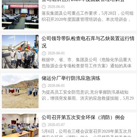
经理、安委会主任高万升强调，安全生
全员、作业票证办理相关人员等90余人参加培
2020-06-01
训。培训围绕《化学品生产单位特殊作业安全规
落实集团及公司重点工作要求，5月28日，公司组
范》（GB30871-2014）要求，结合预评估发现问
织召开2020年度固废管理培训会。本次培训会，
题和现场作业过程中存在的不足，针对特殊作业
公司邀请榆林市固管中心主任王云康对“新《固废
票证填写不规范、审批不严不细、安全措施不完
法》”进行了权威解读，从4个方面、14个新变化
善等问题，着重从特殊作业票证办理、作业要
剖析了“新《固废法》”对企业的新要求。指出固废
公司领导带队检查电石库与乙炔装置运行情
求、作业流程、注意事项、风险辨识与防控措施
危废执法“双罚”“重罚”，突出企业主体责任及责任
况
落
延伸等内容，并结合氯碱行业特点对公司当前固
2020-06-01
废危废管理薄弱环节进行深度分析。此次颁布的
根据中、省、市、集团及公司《危险化学品重大
新《固废法》与化工行业密切相关的主要有五个
危险源企业专项检查督导工作方案》通知的具体
方面：一是明确固体废物污染环境防治坚持减量
要求，5月30日，公司副总经理、重大危险源分源
化、资源化和无害化原则。二是强化政府及其有
储运分厂举行防汛应急演练
长邱元金带领储运分厂、PVC分厂负责人，安
关部门监督管理责任。明确
全、环保、设备、自控、仪表等专业人员组成自
2020-06-01
查组，对公司一、二期电石库，乙炔发生清净装
为提高员工安全防范意识,充分掌握防汛基础知
置，乙炔气柜四个重大危险源进行专项检查。自
识，增强突发暴雨、洪灾的应急救援技能，5月29
查组根据上级文件的“24项重点督查内容”，结合公
日，储运分厂举行了防汛演练活动。安全监察
司实际编制了《专项检查清单》，先后检查了重
部、环保监察部相关人员到场观摩指导。演练场
大危险源的安全设施、仪表、安全联锁、消防等
景模拟渣场电石渣库持续强降雨，渣场B渣库内积
公司召开第五次安全环保（消防）例会
设备设施；询问了解现场操作人员对重大危险源
水急剧增加，库南北坝体受库水浸泡和雨水冲
2020-05-07
的风险辨识、防控措施的掌握情况；查看
涮，局部出现渗流、沉降、滑坡，有溃坝危险，
5月6日，公司在三楼会议室召开2020年第五次月
分厂立即启动分厂级防汛应急救援预案进行处