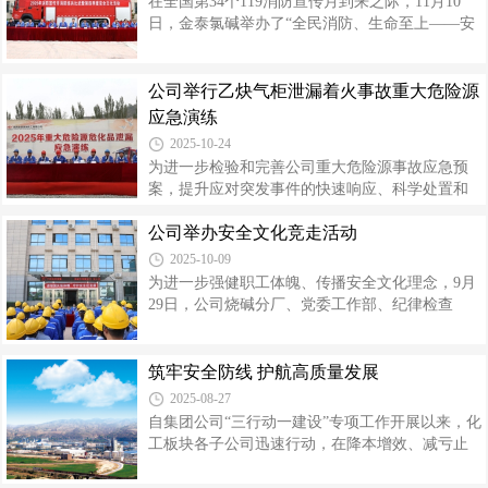
在全国第34个119消防宣传月到来之际，11月10
开展安全管理标准化班组创建工作，推进公司安
日，金泰氯碱举办了“全民消防、生命至上——安
全生产长效机制建设。自开展创建工作以来，紧
全用火用电”主题消防练兵比武活动。公司党委副
扣“筑牢一线安全防线”目标，深入学习贯彻《安全
书记、总经理高利平，党委副书记、工会主席刘
管理标准化班组评定规范通用要求》标准，积极
海峰，副总经理郭栋、王奋斗、张晓峰及各部
公司举行乙炔气柜泄漏着火事故重大危险源
对标行业先进，持续优化管理机制，构建起科
门、分厂负责人150余人现场观摩。本次消防练兵
应急演练
学、务实的班组安全管理体系。
比武共有6支代表队，设置了消防水带保龄球、应
2025-10-24
急救援、消防知识你比我猜等环节。各参赛队伍
为进一步检验和完善公司重大危险源事故应急预
在口令下达后，迅速行动、分工明确，动作规范
案，提升应对突发事件的快速响应、科学处置和
连贯、队员之间密切配合，既赛出了成绩、赛出
协同作战能力，10月21日，金泰氯碱在储运分厂
了水平，展示了团队合作精神，同时也向观众展
公司举办安全文化竞走活动
乙炔气柜区域组织开展“重大危险源乙炔气柜汽水
示了如何正确使用消防器材、在火灾中如
分离器底部法兰泄漏着火事故”应急演练。公司党
2025-10-09
委副书记、总经理高利平，副总经理郭栋、各相
为进一步强健职工体魄、传播安全文化理念，9月
关部门、分厂负责人及50多名员工现场观摩。演
29日，公司烧碱分厂、党委工作部、纪律检查
练模拟乙炔气柜汽水分离器底部DN50法兰发生泄
部、物资部、财务管理部、人力资源部联合举
漏并引发着火，一名现场巡检人员在处置过程中
办“迎接国庆强体魄，守护安全促发展”第三季度安
中毒昏迷的紧急状况。上午10时演练正式开始，
全文化竞走活动。公司领导、各相关部门负责人
筑牢安全防线 护航高质量发展
面对可燃气体报警信号和监控显示的明火，班长
及职工50余人参加。本次竞走活动打破了传统的
2025-08-27
在现场确认后迅速开展班组级应急处置
安全宣传模式，将“强健体魄”与“守护安全”深度融
自集团公司“三行动一建设”专项工作开展以来，化
合，在约3公里的活动路线沿途精心设置多个关
工板块各子公司迅速行动，在降本增效、减亏止
卡，并配套安全知识问答环节。在健步前行的过
亏、安全环保、企业竞争力等各项工作中铆足干
程中，参与人员需通过安全知识问答才能继续前
劲想办法、下功夫、求实效。公司推出系列专