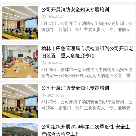
责任、落细措施，做好节前隐患排查、整改、复
金泰化学副总经理高东，公司副总经理高利平及
查工作，确保节假日期间生产装置安全稳定运
公司开展消防安全知识专题培训
各部门、分厂相关人员陪同。神木电石一行13人
行；二是各单位要紧盯各自辖区关键区域、重点
分为安全、环保、职业卫生、设备、电气、仪
2024-08-29
装置运行动态，以关键撬动整体，保障
表、工艺7个专业检查组，由公司对应专业人员全
8月27日，公司开展了消防安全知识专题培训，公
程陪同，对公司生产装置及资料台账进行了认真
司领导，各部门、分厂主要负责人，专、兼职安
细致地检查。互查互学小组在公司三级重大危险
全员等68人参加。培训邀请了米脂县消防救援大
源“氯乙烯单体储槽”检查时，现场随机按下就近火
队参谋何昱君老师进行授课，系统解读了消防安
灾手动报警控制按钮，模拟单体储槽火情，联动
全管理有关的法律法规，普及了消防安全基本常
榆林市应急管理局专项检查组到公司开展老
拉练专职消防队。公司专职消防队和聚氯乙烯分
识，传授了消防设施维护保养及使用方法，结合
旧装置、重大危险源专项
厂相关人员做到快速响应，合理处置。
惨痛的火灾事故案例讲解建筑火灾预防和疏散逃
2024-08-29
生的基本技能，同时，对危险化学品企业消防安
8月26日，榆林市应急管理局同中国化学品安全协
全管理作出了针对性分析和建议。此次消防安全
会专家一行到公司开展为期两天的老旧装置、重
知识培训内容丰富，实用性强，提高了各级消防
大危险源专项检查，米脂县应急管理局相关人员
安全管理人员的消防安全管理水平，夯实了公司
公司开展消防安全知识专题培训
参加，公司副总经理高利平及各部门、分厂相关
消防安全“防火墙”的基础。公司始终高度
人员陪同检查。检查组一行按专业分为安全基础
2024-08-29
管理、工艺、设备、电仪、消防五个小组，先后
8月27日，公司开展了消防安全知识专题培训，公
深入液氯中间储罐区、单体储槽、乙炔气柜、集
司领导，各部门、分厂主要负责人，专、兼职安
中控制室等重点区域，对安全基础管理、设备管
全员等68人参加。培训邀请了米脂县消防救援大
理、重大危险源风险管控措施落实情况等进行了
队参谋何昱君老师进行授课，系统解读了消防安
全面细致的检查。随后查阅了公司安全管理制
全管理有关的法律法规，普及了消防安全基本常
公司组织开展2024年第二次季度性 安全生
度、安全现状评价报告等档案资料，并就检查过
识，传授了消防设施维护保养及使用方法，结合
产综合大检查工作