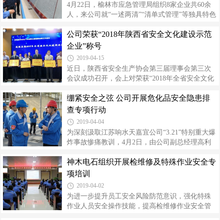
4月22日，榆林市应急管理局组织8家企业共60余
视频会议精神，要求公司发包责任单位、区域单
人，来公司就“一述两清”“清单式管理”等独具特色
位、外委单位、监理单位要深刻认识当前安全生
的安全基础管理方法进行参观交流。副总经理高
产形势的极端严峻性，深刻反思近期国内连续发
公司荣获“2018年陕西省安全文化建设示范
利平对参观人员到来表示热烈欢迎，并希望通过
生的重特大事故原因和暴露的问题，深刻吸取江
互相交流，开拓视野，推动公司安全管理工作开
企业”称号
苏响水“3.21”特别重大爆炸事故和山东
创新局面。 交流会上，参观人员首先观看了公司
2019-04-15
安全文化宣传片，听取了公司关于“一述两
近日，陕西省安全生产协会第三届理事会第三次
清”、“安全基础管理”工作推行与推广的经验介
会议成功召开，会上对荣获“2018年全省安全文化
绍，现场观摩了公司员工“一述两清”技能展示，并
建设示范企业”称号的16家企业进行了通报表彰。
进行随机抽查提问。员工们流利无误的回答赢得
绷紧安全之弦 公司开展危化品安全隐患排
公司被陕西省应急管理厅授予“2018年全安全文化
了参观人员的阵阵掌声。 随后，参观人员一行深
建设示范企业”荣誉称号。 多年来，公司高度重视
查专项行动
入生产现场，参观了聚氯乙烯
安全文化创建工作，成立安全文化建设领导小
2019-04-04
组，以“君子文化”和“三实文化”为引领，坚持贯彻
为深刻汲取江苏响水天嘉宜公司“3.21”特别重大爆
落实“切实把安全和环保作为企业一切工作的出发
炸事故惨痛教训，4月2日，由公司副总经理高利
点和落脚点”的理念，通过编制《精细化管理手
平带队，安监部和各分厂安全员共同参与，在全
册》《安全文化手册》等，培育员工安全价值
神木电石组织开展检维修及特殊作业安全专
公司范围内开展危险化学品安全隐患排查专项行
观，培养员工安全行为习惯；举办月度安全文化
动。 检查过程中，公司强调，各部门、分厂要结
项培训
活动、安全文化墙展示、安
合省应急管理厅和集团公司相关文件要求，高度
2019-04-02
重视各类安全隐患的排查治理工作，重点对涉及
为进一步提升员工安全风险防范意识，强化特殊
易燃易爆、有毒有害危险化学品的装置区、消防
作业人员安全操作技能，提高检维修作业安全管
系统、应急物资、自控设施、特种设备等方面进
理水平。2019年3月31日，神木电石安全环保监察