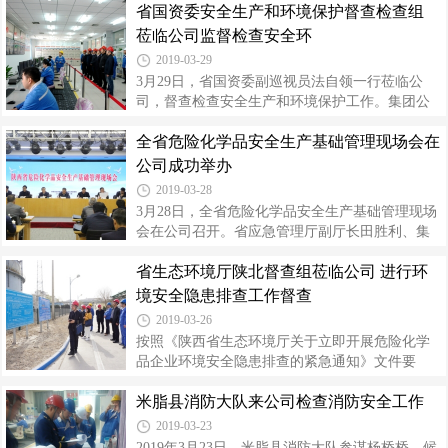
行检查。 同时要求各单位要坚决杜绝对各类违章
省国资委安全生产和环境保护督查检查组
部组织开展检维修及特殊作业安全专项培训。各
和隐患习以为常的心态，深入监管薄弱的区域，
部门、分厂管理人员及检修人员共122人参加了培
莅临公司监督检查安全环
突出重点，不留死角，不断强化重
训。 此次培训，重点对检维修作业前的安全风险
2019-03-29
分析、安全措施的落实，作业过程中常见的伤害
3月29日，省国资委副巡视员法自领一行莅临公
和预防，以及作业完成后的检查和验收等安全规
司，督查检查安全生产和环境保护工作。集团公
范要求进行了培训。同时，着重对动火、受限空
司总工程师李智学、安环部主任许召稳、公司董
间、高处等特殊作业标准进行了详细讲解。期
全省危险化学品安全生产基础管理现场会在
事长薛卫东等陪同检查。 此次监督检查主要从公
间，结合行业事故案例视频、典型违章作业图片
司贯彻落实中、省安全生产和环境保护政策法规
公司成功举办
以及发生在员工身边的“三违”行为等素
情况、公司安全生产和环境保护责任制落实、机
2019-03-28
构人员设置、制度措施、设备设施配备、应急预
3月28日，全省危险化学品安全生产基础管理现场
案、值班值守、信息报送等建设和落实情况进行
会在公司召开。省应急管理厅副厅长田胜利、集
了检查。 会上，公司就安全环保工作向督查检查
团公司总工程师李智学、生应急管理厅危化处处
组一行作了汇报。督查检查组对陕投集团整体良
省生态环境厅陕北督查组莅临公司 进行环
长郭武存、榆林市政府副秘书长崔岭、应急管理
好的安全环保形势给予了高度评价，并对公司能
局局长高景林等莅临现场观摩指导。 上午会议开
境安全隐患排查工作督查
够认真贯彻落实照落实中、省安排部署，
始，榆林市副秘书长崔岭致欢迎辞，并对榆林市
2019-03-26
能源产业情况、安全生产管理进行了简要概述。
按照《陕西省生态环境厅关于立即开展危险化学
公司董事长薛卫东作了题为“生命至上 以钢铁意志
品企业环境安全隐患排查的紧急通知》文件要
夯实基础管理 安全第一 以使命担当护航行稳致
求，3月26日，省生态环境厅陕北督察组梁文忠调
远”的交流汇报。 会后，全体参会代表前往生产现
米脂县消防大队来公司检查消防安全工作
研员一行在市、县生态环境局主要领导的陪同下
场观摩。在一述两清展示区，参会代表通过安全
莅临公司，进行危险化学品企业环境安全隐患排
2019-03-23
管理实践、安全文化建设、双重
查督查检查和指导。督查组一行首先对公司针对
2019年3月23日，米脂县消防大队参谋杨桥桥、候