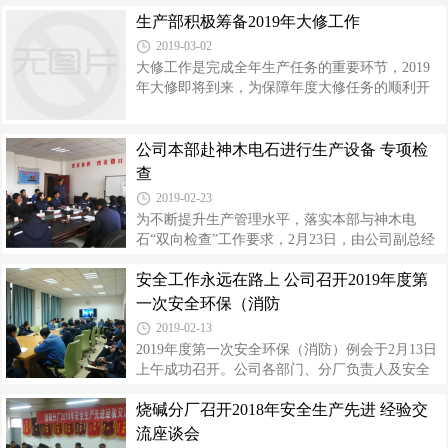
日，省第十督查组范德强副局长一行在市安委办
从脚手架材料验收、搭设技术要求、验收规范、
生产部积极筹备2019年大修工作
主任高埃宽、米脂县副县长李庆华、安监局局长
拆除注意事项，临时用电特点、危险因素、
刘树峰的陪同下莅临公司，开展全国“两会”期间安
2019-03-02
全生产督查检查和指导工作。公司副总经理梁寅
大修工作是完成全年生产任务的重要环节，2019
祥、高利平，副总工程师赵小文及生产部、安全
年大修即将到来，为保障年度大修任务的顺利开
监察部有关人员陪同检查。 督查组一行对公司全
展，生产部积极动员，开启了紧张的前期准备工
国“两会”期间安全生产工作开展情况进行了检查，
作。 围绕年度大修计划，生产部组织各专工召开
着重从会议纪要、应急值守、应急准备、隐患排
了年度大修工作动员会，对大修重点工作进行了
公司本部赴神木电石进行生产设备 专项检
查治理、特种作业审批、具体安排部署等方面查
安排部署。强调前期工作要以议标标书编写工作
查
阅了相关资料。 通过检查，督
为重心，严把投标单位质量关，对施工单位进行
2019-02-23
资质预审核过程中，要求对应标段必须具备相关
为不断提升生产管理水平，落实本部与神木电
施工资质，提供近三年内做过的对应施工项目相
石“双向检查”工作要求，2月23日，由公司副总经
关资料，确保中标单位能够高质量完成投标项
理梁寅祥带队，各分厂厂长、主管、专工等13人
目。 下一步，生产部将严控各项工作计划完成时
安全工作永远在路上 公司召开2019年度第
赴神木电石开展互检互查工作。 本次检查主要是
间节点，确保2019年大修任务圆满完成。
针对生产口进行问题指正与隐患排查，生产部提
一次安全环保（消防
前部署，组织设备、工艺、电气、自控仪表、生
2019-02-13
产运行5个专业检查组，按照月度检查计划和检查
2019年度第一次安全环保（消防）例会于2月13日
清单，精确检查范围，深入检查问题，查漏补
上午成功召开。公司各部门、分厂负责人及安全
缺，突出重点，避免以往检查广而不深的现象。
监察部、环保监察部共计41人参加，公司纪委书
随后的专项会议上，各专业检查组对本次检查结
烧碱分厂召开2018年安全生产先进 经验交
记刘海峰、副总经理张庆、高利平出席会议。 会
果进行通报。公司副总经理梁寅祥重点讲解了神
议通报总结了2019年元月份主要安全环保工作开
流座谈会
木电石煤气柜存在的问题和隐患，并提