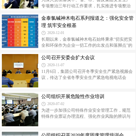
多措并举深化安全管理，不断完善、拓展安全管
专项整治三年行动工作要求，扎实推进专项整治
理体，保持了良好的安全生产形势。一、推进双
工作深入有效开展，近日，公司召开安全生产专
重预防机制建设以安全精细化为抓手，从危险和
金泰氯碱神木电石系列报道之：强化安全管
项整治三年行动第一、二阶段工作总结会。公司
风险辨识着手，强化预控管控，持续开展风险分
总经理高万升，副总经理邱元金、高利平及相关
理 筑牢安全根基
级管控和隐患排查治理，构筑安全
单位负责人参加会议。会上，各专项实施方案牵
2020-12-01
头单位负责人对开展专项整治工作予以分析总结
长期以来，金泰氯碱神木电石始终秉承“切实把安
汇报，并就做好下一步工作提出具体措施。自从
全和环保作为企业一切工作的出发点和落脚点”的
开展专项整治工作以来，公司认真贯彻落实习近
安全环保管理理念，以管理“铁三角”为抓手，通过
平总书记关于安全生产重要论述，遵循“从根本上
公司召开安委会扩大会议
安全培训教育强基固本，狠抓安全风险管控和隐
消除事故隐患”的重要指示精神，制定了公司安全
患排查治理，为实现“保障员工生命安全、打造平
2020-11-07
生产专项整治三年行动总方案和2个专题
安神木电石”的安全生产愿景提供有力保障。完善
11月6日，集团公司召开冬季安全生产紧急视频会
安全管理体系 落实全员安全责任把建立和完善安
议，传达了全省冬季安全生产紧急电视电话会
全生产责任体系作为构建企业安全生产长效机制
议、省国资委冬季安全生产紧急视频会议精神 ，
中的关键来抓，大力推动全员安全责任制体系落
通报了“11.4”铜川乔子梁煤矿事故等近期发生的安
地实施。一是根据全员安全责任制要求，进一步
全生产事故情况。在米公司领导、副总师和相关
公司组织开展危险性作业培训
明确公司119个岗位的安全生产职责，做到了“有
单位负责人共计38人参加会议。会后，公司立即
2020-07-02
岗必有责、上岗必守责”和
召开安委会扩大会议，要求深入学习省政府、省
为进一步加强公司特殊作业安全管理工作，规范
国资委、集团公司冬季安全生产紧急电视电话会
特殊作业票证办理流程、强化作业风险的辨识与
议精神，深刻汲取事故教训，坚决落实安全生产
管控，切实提高特殊作业安全管理水平，7月2
责任，坚守安全生产红线，根据季节特点，结合
日，公司邀请中国化学品安全协会专家赵孟亮开
公司实际，切实抓好冬季安全生产工作。公司总
展危险性作业安全培训，各生产单位负责人、安
公司组织召开2020年度固废管理培训会