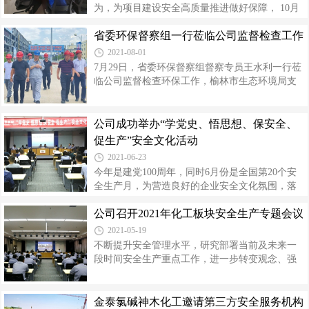
排查、中层管理干部倒班、公司领导包片帮扶、
为，为项目建设安全高质量推进做好保障， 10月
一级标准化创建、双重预防机制提升等重大危险
10日，金泰氯碱神木化工组织全体员工开展以“筑
源的安全管控情况。检查组一行对照《危险化学
省委环保督察组一行莅临公司监督检查工作
牢安全生产根基”为主题的安全文化培训活动。金
品重大危险源企业安全专项检查细则》对公司开
泰氯碱神木化工副总经理梁寅祥，各部门、项目
2021-08-01
展自查自改的质量、重大危险源安全包保责
组、专业组共计40余人参加培训。本次培训主要
7月29日，省委环保督察组督察专员王水利一行莅
围绕安全文化的起源、树立安全理念、安全文化
临公司监督检查环保工作，榆林市生态环境局支
的核心内容及传承、国内外同行业先进的安全经
队长霍世卿、米脂县委副书记赵贵波、县委办公
验分享等展开，系统详细阐述了安全的深刻内
室主任杜富强、县环保大队书记常夏红、公司副
涵、安全管理的核心要义、如何养成良好的行为
总经理高利平及相关单位人员陪同检查。督察组
公司成功举办“学党史、悟思想、保安全、
习惯以及安全文化在企业中的重要性。同时，结
一行首先到热电分厂锅炉烟气超低排放装置改造
促生产”安全文化活动
合公司“切实把安全和环保作为企业一切工
现场，询问了解超低排放运行达标情况，查看并
2021-06-23
仔细核对在线监测装置数据上传、参数设定、运
今年是建党100周年，同时6月份是全国第20个安
行维护记录台账的合规性，对公司在线监测管理
全生产月，为营造良好的企业安全文化氛围，落
工作给予了充分肯定。随后，检查了PVC分厂触
实公司安全理念，进一步促使员工汲取事故教
媒库危险废物产生和贮存台账、转移联单、处置
公司召开2021年化工板块安全生产专题会议
训、消除事故隐患、筑牢安全防线，6月20日，热
利用去向及危废库库房规范情况。座谈会上
电分厂、行政部、采供部、技术部、物资部联合
2021-05-19
举办以“学党史、悟思想、保安全、促生产”为主题
不断提升安全管理水平，研究部署当前及未来一
的安全文化活动。公司总经理高万升、副总经理
段时间安全生产重点工作，进一步转变观念、强
高利平、张军锋等相关领导出席活动为选手们鼓
化共识，使安全工作为企业高质量发展赋能。5月
劲加油。此次竞赛分为视频分享、快问快答、火
18日，公司组织召开2021年化工板块安全生产专
眼金睛、安全分享四个环节，形式内容多样，包
题会议。公司党委书记、董事长薛卫东作讲话，
金泰氯碱神木化工邀请第三方安全服务机构