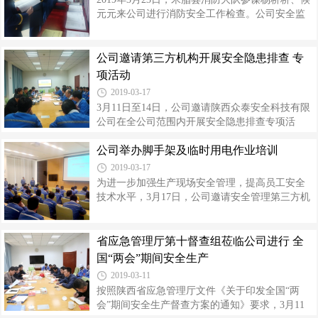
河北省张家口市“11.28”爆燃事故、江苏天嘉
元元来公司进行消防安全工作检查。公司安全监
宜“3.21”爆炸事故案例学习及隐患排查工作开展情
察部陪同检查。 检查组深入生产现场对公司消防
况进行了检查，着重查看了事故案例通报会议纪
设施进行排查，重点查看了重大危险源的消防器
要、应急预案及演练、隐患自查自纠制度落实、
材管理，之后仔细查看了公司消防管理的各类资
公司邀请第三方机构开展安全隐患排查 专
环境安全主体责任制落实、废弃危险化学品处置
料与台账，认为公司消防基础管理扎实，制度健
项活动
等方面相关资料。随后，督察组一行对公
全。 在座谈会上，杨参谋通报了江苏“3.21”爆炸
2019-03-17
事故的伤亡情况，要求金泰氯碱引以为戒，继续
3月11日至14日，公司邀请陕西众泰安全科技有限
做好以下工作：一是深刻吸取江苏“3.21”爆炸事故
公司在全公司范围内开展安全隐患排查专项活
的惨痛教训，做好危险化学品的防火防爆管理；
动，旨在促进公司隐患排查工作做严、做实、做
二是继续深化现场安全隐患排查，尤其是消防隐
公司举办脚手架及临时用电作业培训
细，切实消除安全隐患，保障公司安全生产局面
患；三是强化应急救援队伍管理
稳定。 专家组一行按照排查范围及行业所在特性
2019-03-17
分工分组，严格按照行业规范，从法律法规执
为进一步加强生产现场安全管理，提高员工安全
行、安全管理、作业环境、教育培训、特殊作业
技术水平，3月17日，公司邀请安全管理第三方机
审批、特种设备管理等方面进行了四天全面细致
构，上海博柯石油工程咨询有限公司安全工程师
的检查。 在3月14日下午召开的安全隐患排查问题
童晓峰，针对生产过程中风险性较大的脚手架搭
通报会议上，专家组通报了查出的问题，就整改
设及临时用电作业进行了专项培训，各部门、分
省应急管理厅第十督查组莅临公司进行 全
措施提出宝贵的意见及建议。 公司领导指出，经
厂相关管理人员共80余人参加了培训。 培训会
国“两会”期间安全生产
过专家组的全面排查，公司存在问题仍
上，组织大家观看了扣件式脚手架安全生产标准
2019-03-11
化视频，直观地学习了相关操作规范。同时针对
按照陕西省应急管理厅文件《关于印发全国“两
脚手架搭设标准、规范关键控制点等有关专业理
会”期间安全生产督查方案的通知》要求，3月11
论知识，结合公司日常检修过程中存在的问题，