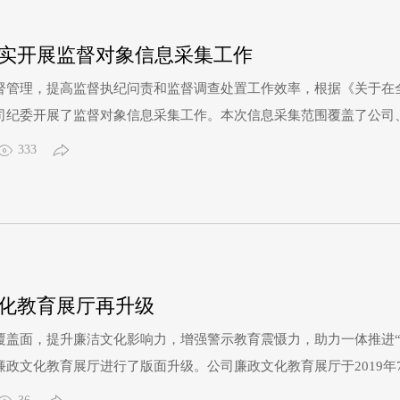
实开展监督对象信息采集工作
督管理，提高监督执纪问责和监督调查处置工作效率，根据《关于在
司纪委开展了监督对象信息采集工作。本次信息采集范围覆盖了公司
、财务管理部出纳、会计、采供部、销售部关键岗位工作人员，共计23
333
金泰氯碱神木电石开展专题培训，在前期组织学习《监察对象信息管
化教育展厅再升级
覆盖面，提升廉洁文化影响力，增强警示教育震慑力，助力一体推进
廉政文化教育展厅进行了版面升级。公司廉政文化教育展厅于2019
厂区办公楼一楼，厅内分为廉洁纪律篇、警示案例篇、廉洁意识篇、