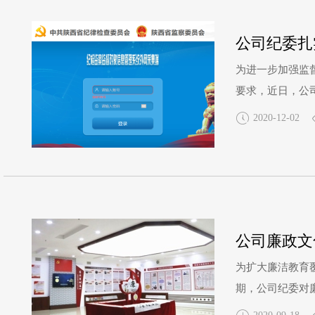
公司纪委扎
为进一步加强监
要求，近日，公
管以上管理干部
2020-12-02
氯碱神木化工、
公司廉政文
为扩大廉洁教育
期，公司纪委对
实效。展厅位于