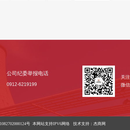
公司纪委举报电话
关注
0912-6219199
微信
082702000124号 本网站支持IPV6网络 技术支持：杰商网