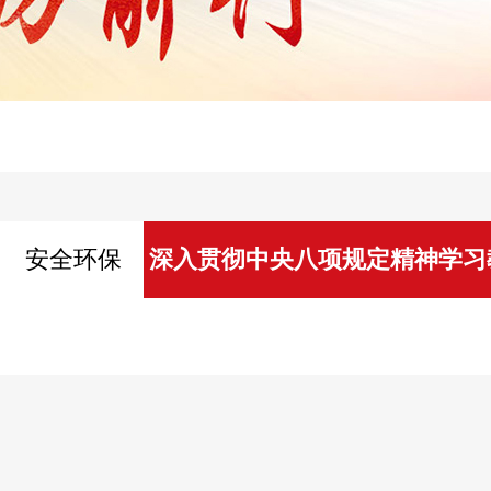
安全环保
深入贯彻中央八项规定精神学习