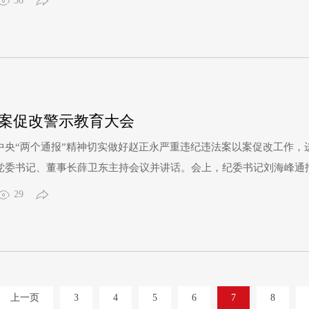
36
“弘扬延安精神、践行君子文化引领‘铁三角’融合创新”的有关部署
案促改警示教育大会
中央“两个通报”精神切实做好赵正永严重违纪违法案以案促改工作，进
党委书记、董事长薛卫东主持会议并讲话。会上，纪委书记刘海峰通
。薛卫东指出，开展以案促改警示教育是贯彻落实习近平总书记来陕
29
态的具体行动，对于源头防腐、关爱保护干部、促进干事创业具有重
上一页
3
4
5
6
7
8