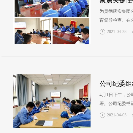
聚焦关键任
为贯彻落实集团
育督导检查。在
支部党史学习教
2021-04-28
能按照集团和公
公司纪委组
4月1日下午，公
署。公司纪委书
团公司党委书记
2021-04-03
2021年重点