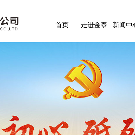
首页
走进金泰
新闻中