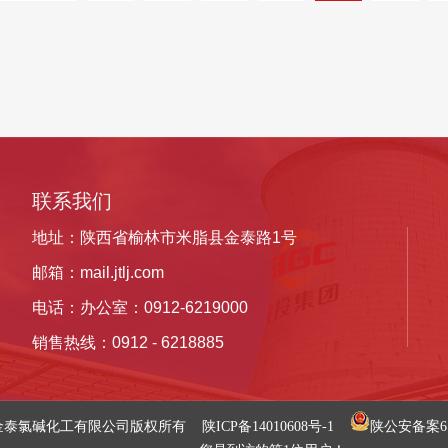
联系我们
地址：陕西省榆林市米脂县金泰路1号
邮箱：
mail.jtlj.com
电话：办公室：0912-6219000
销售热线：
0912 -
6218885
served. 陕西金泰氯碱化工有限公司版权所有
陕ICP备14010608号-1
陕公安备案61