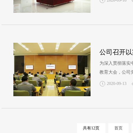
2020-09-18
案促改及集团公司
公司召开以
为深入贯彻落实
教育大会，公司
悬 警钟长鸣》
2020-09-13
风清气正政治生
共有12页
首页