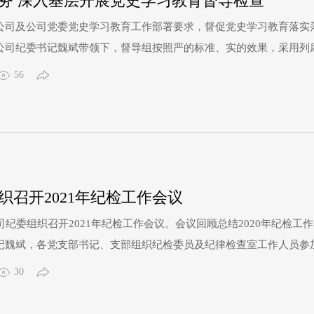
务 深入基层开展党史学习教育督导检查
公司及公司党委党史学习教育工作部署要求，督促党史学习教育落实
公司纪委书记魏斌带领下，督导组按照严的标准、实的效果，采用列
育安排部署情况、党员学习计划、心得体会、实践活动、专题培训等
56
司党史学习教育领导小组统一部署，制定并落实学习计划，借助习近
织召开2021年纪检工作会议
司纪委组织召开2021年纪检工作会议。会议回顾总结2020年纪检
记魏斌，各党支部书记、支部组织纪检委员及纪律检查室工作人员参
袁小宁、集团公司纪委书记叶军在集团公司2021年纪检监察工作会议
30
工作。同时，围绕“开展党史学习教育的重要性、开展党史学习教育强化