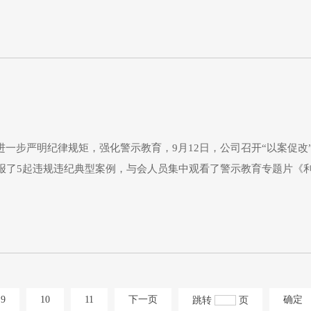
要求
一步严明纪律规矩，强化警示教育，9月12日，公司召开“以案促改
报了5起违规违纪典型案例，与会人员集中观看了警示教育专题片《
考察重要讲话精神的重要举措，是坚决彻底肃清赵正永流毒和恶劣影
要意
9
10
11
下一页
确定
跳转
页