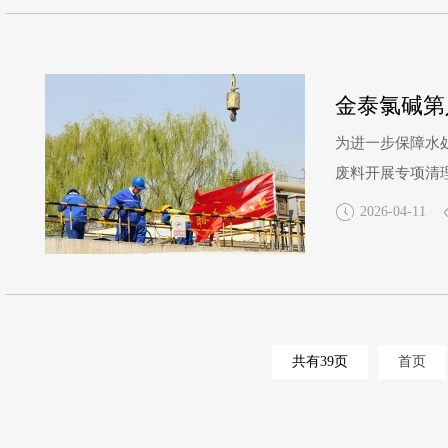
金泰氯碱第
为进一步保障水
废料开展专项清
鼻，若不及时清
2026-04-11
大修工作腾出更
共有39页
首页