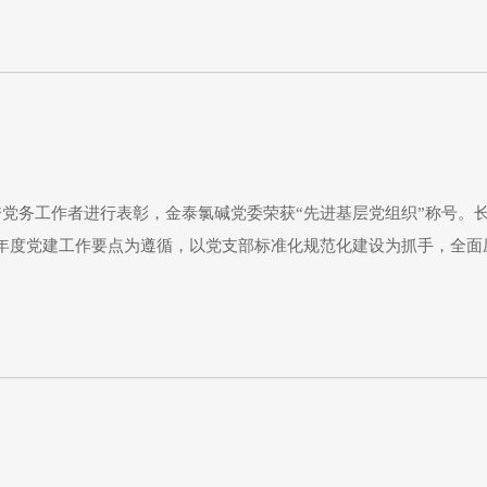
综合
秀党务工作者进行表彰，金泰氯碱党委荣获“先进基层党组织”称号。
年度党建工作要点为遵循，以党支部标准化规范化建设为抓手，全面
落实、党员全员参与的党建工作体系，通过推行党支部党建工作月清
等多