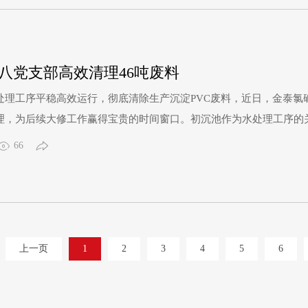
八党支部高效清理46吨废料
处理工序平稳高效运行，彻底清除生产沉淀PVC废料，近日，金泰氯
理，为后续大修工作赢得宝贵的时间窗口。初沉池作为水处理工序的
理，会降低水处理效率，影响水质处理效果，甚至对后续生产工序造
66
充裕的时间，动力分厂所属第八党支部提前介入，支部第一党小组党
上一页
1
2
3
4
5
6