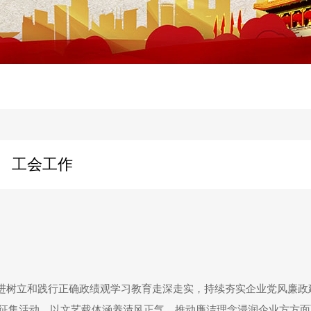
工会工作
进树立和践行正确政绩观学习教育走深走实，持续夯实企业党风廉政
题征集活动，以文艺载体涵养清风正气，推动廉洁理念浸润企业方方