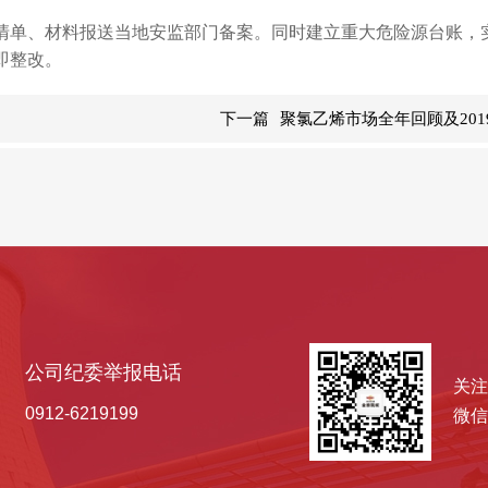
清单、材料报送当地安监部门备案。同时建立重大危险源台账，
即整改。
下一篇
聚氯乙烯市场全年回顾及201
公司纪委举报电话
关注
0912-6219199
微信