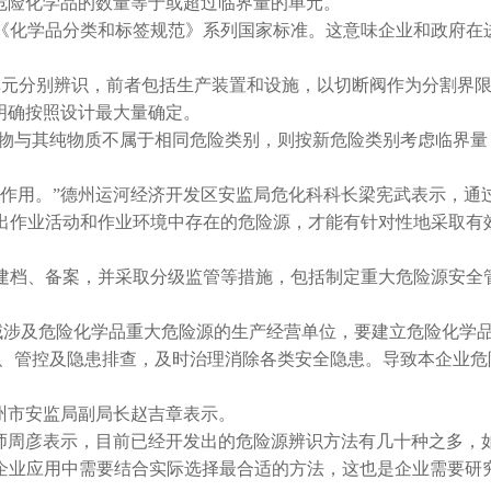
危险化学品的数量等于或超过临界量的单元。
《化学品分类和标签规范》系列国家标准。这意味企业和政府在
单元分别辨识，前者包括生产装置和设施，以切断阀作为分割界
明确按照设计最大量确定。
物与其纯物质不属于相同危险类别，则按新危险类别考虑临界量
作用。”德州运河经济开发区安监局危化科科长梁宪武表示，通
出作业活动和作业环境中存在的危险源，才能有针对性地采取有
建档、备案，并采取分级监管等措施，包括制定重大危险源安全
域涉及危险化学品重大危险源的生产经营单位，要建立危险化学
识、管控及隐患排查，及时治理消除各类安全隐患。导致本企业危
州市安监局副局长赵吉章表示。
师周彦表示，目前已经开发出的危险源辨识方法有几十种之多，
企业应用中需要结合实际选择最合适的方法，这也是企业需要研