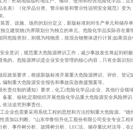
修改为：长期地或临时地生产、储存、使用和经营危险化学品，且
名表》《化学品分类、警示标签和警示性说明安全规范》变为
加。
的装置、设施、场所的划分定义，新版标准则对生产单元和储存
(独立建筑物)为界限划分为独立的单元。危险化学品实际存在量
同危险类别，则视为纯物质，按混合物整体进行计算;如果混合
安全意识，规范重大危险源辨识工作，减少事故发生将起到积极
避免的。危险源辨识是企业安全管理的核心内容，只有全面识别
应政策要求，根据新版标准开展重大危险源辨识、评价、登记
，编制重大危险源安全报告和事故应急救援预案等。
长责任制的通知》要求，化工(危险化学品)企业、其他行业领
、备案、核销;定期组织开展危险化学品重大危险源安全风险辨
，依法追究刑事责任。
工企业也需要采用系统工程的思想和方法控制重大危险源。”德
性质加以判断。”山东华鲁恒升化工股份有限公司安全专业工程
分析、事件树分析、故障树分析、LEC法、储存量比对法等，在