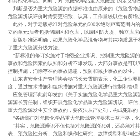
和其他化学品。同时，对“危险化学品重大危险源”的定义
判断是否为重大危险源的依据标准也由原来的《危险货物品
危险源辨识评价时需要更细致、认真，工作量较以往有所增
此外，对于老版标准对危险单元的500米绝对距离范围内
立的单元;后者包括储罐区和仓库，以罐区防火堤、独立库房
新版标准还明确，如果危险化学品混合物与其纯物质属于相
了重大危险源分级方法。
“新标准的修订实施对于增强企业辨识、控制重大危险源的
事故和危险因素的认知和分析不难发现，大部分事故是可以
控制措施，消除存在的事故隐患，预防和减少事故的发生。
山东省安全生产管理协会秘书长云霄鹏表示，化工企业要顺
度，通过技术措施和组织措施对重大危险源进行控制和管理
应急管理部此前印发的《关于实施危险化学品重大危险源源
源源长责任制，组织开展危险化学品重大危险源辨识、评估
重大危险源发生安全事故的，要依法从严处罚，构成犯罪的
“各级部门对危险化学品重大危险源管控要求日益严格，化
“其实，危险源辨识不但包括对危险源的识别，还必须对其
表、预危险性分析、危险和操作性研究、故障类型和影响性