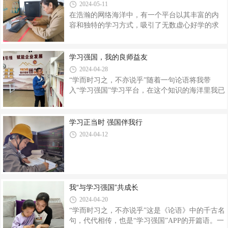
心俱疲，想提高但又无从下手的知识匮乏感始终
2024-05-11
困扰着我。在与同事的一次交流中，偶然知晓
在浩瀚的网络海洋中，有一个平台以其丰富的内
了“学习强国”APP，初次登录“学习强国”APP，映
容和独特的学习方式，吸引了无数虚心好学的求
入眼帘的是论语名言“学而时习之，不亦说乎”和一
知者，这个平台，就是“学习强国”。对我而
滴水汇入大海的开页模式。随着每天深入学习，
言，“学习强国”不仅是一种学习工具，更是我成长
我发现“学习强国”里面的内容非常丰富，涉及党
道路上的伙伴。“学习强国”汇聚了众多优质资源，
学习强国，我的良师益友
史、文化、教育、健康、军事
横跨政治、经济、文化、科技等多个领域，为广
2024-04-28
大学习者搭建了一个全面而深入的学习平台。曾
“学而时习之，不亦说乎”随着一句论语将我带
有一段时间，我觉得自己的生活坠入谷底看不到
入“学习强国”学习平台，在这个知识的海洋里我已
希望，在那段暗无天日的日子里，“学习强国”是为
经遨游了5年之久，学习积分也从0累积到了
数不多每天陪伴我并给予我希望和乐趣的“伙伴”。
89301，而“学习强国”已经成为我自己工作和生活
在这里我不仅看到来自全国各地的用户分享学习
中不可或缺的一部分。“学习强国”APP是一个学习
学习正当时 强国伴我行
心得和思想观点，也积极参
型的媒体平台，每天可以浏览党的理论知识，了
2024-04-12
解时事新闻，每天都有很多热点问题，并能够及
时解答。在工作之余，我每天通过“强国问
答”和“每日一题”进行深入学习，提升了自己的政
治理论素养。此外，“学习强国”学习平台上有丰富
的课程资源，很多内容都是与党的创新理论、党
我“与学习强国”共成长
建工作相关的知识，包括如何建
2024-04-20
“学而时习之，不亦说乎”这是《论语》中的千古名
句，代代相传，也是“学习强国”APP的开篇语。一