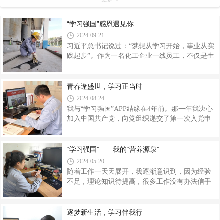
“学习强国”感恩遇见你
2024-09-21
习近平总书记说过：“梦想从学习开始，事业从实
践起步”。作为一名化工企业一线员工，不仅是生
产的坚实力量，也是自我提升、不断学习的探索
者。刚接触“学习强国”时，我以为它只是为党员开
辟的学习党的科学理论的平台，但后来我渐渐发
青春逢盛世，学习正当时
现，“学习强国”更像是一座移动的“图书馆”，有涉
2024-08-24
及新闻、科技、经济、体育等各个领域的知识。
我与“学习强国”APP结缘在4年前。那一年我决心
现在每天早上醒来点开“学习强国”，一边洗漱，一
加入中国共产党，向党组织递交了第一次入党申
边聆听实时新闻已经成为我的生活常态，这种足
请书，同时下载了“学习强国”APP。最开始使
不出户就可以畅游知识海洋的方式让我轻松愉快
用“学习强国”APP就觉得它功能全面，不仅仅是一
的享受到学习的乐趣。“时代楷模”“最美奋斗者”等
个APP，更是一个掌上百科。4年间我在这里收获
“学习强国”——我的“营养源泉”
人物报道也成为
了许多党的理论知识，领略了祖国的大好河山与
2024-05-20
繁荣昌盛，了解了国内国际形势。尤其是近期“福
随着工作一天天展开，我逐渐意识到，因为经验
建号”的航行试验与嫦娥6号首次把月球背面土壤
不足，理论知识待提高，很多工作没有办法信手
带回国内，这些关乎国家发展的事件，“学习强
拈来。在与身边的同事日常工作交流中，有时会
国”APP都能及时报道；除此以外，生活的小事“学
出现“有货倒不出”或是“缺货需恶补”的窘境。虽
习强国”也是一应俱全，从育儿知识、法律知识、
然，我能够按时地完成工作任务，可每次都会身
逐梦新生活，学习伴我行
高校课程到新闻联播、儿童动