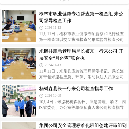
员工风采
榆林市职业健康专项督查第一检查组 来公
司督导检查工作
2024-11-13
11月11日，榆林市职业健康专项督察和飞行检查
第一检查组以交叉执法检查的形式督导检查公司
职业病防治工作开展情况。米脂县卫生健康局、
米脂县应急管理局局长姬东一行来公司 开
卫生监督所及公司相关人员陪同检查。检查组一
行通过听取汇报、查阅资料、现场查看、抽查问
展安全“月必查”联合执
询等方式，对公司主要负责人、职业卫生管理人
2024-11-13
员培训，职业病危害项目申报，就地改造项目“三
11月11日，米脂县应急管理局党委书记、局长姬
同时”开展，工作场所职业病危害因素监测，接触
东带领米脂县应急、环保、消防执法人员来公司
职业病危害作业劳动者的职业健康监护档案建
开展安全“月必查”联合执法检查。公司党委委员、
立，劳动防护用品的配备及使用等情况进行了认
杨树森县长一行来公司检查指导工作
副总经理高利平，安全、环保、生产、技术部门
真细致地查看。对公司常驻承包商的职业病防治
及各分厂负责人陪同检查。姬东详细了解了公司
2024-10-09
工作开展情况进行了抽查。会上，检查组
近期安全生产动态、检维修风险研判落实情况、
10月4日，米脂杨树森县长、应急管理、消防、园
特殊作业过程管控措施，以及就地改造项目进度
区管委会、办公室等单位负责人来公司检查指导
与施工安全环境。随后，检查组一行对公司各承
工作。公司党委书记、董事长高万升，技术、生
包商管理资料及现场消防安全管理情况进行了重
产、安全、环保、办公室相关负责人员现场陪
点检查。姬东强调，企业一定要严格落实安全生
同。高万升详细介绍了国庆节假日期间公司应急
集团公司安全管理标准化班组创建评审组到
产主体责任，持续强化外包单位安全管理工作，