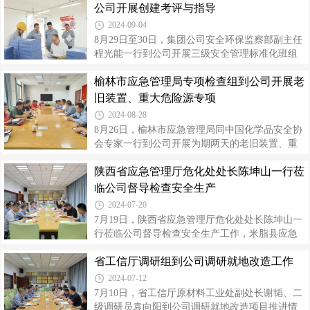
值班值守、安全生产、产品市场销售运输、信访
公司开展创建考评与指导
做好就地改造施工与生产过程的安全衔
维稳、稳增长等工作情况，就公司就地改造重大
2024-09-04
项目的全面施工及下一步与生产系统贯通与杨树
8月29日至30日，集团公司安全环保监察部副主任
森一行进行了深入交流。杨树森强调，抓好安全
程光能一行到公司开展三级安全管理标准化班组
生产和就地改造是当前的重大任务，要求一是要
创建考评与指导工作，公司副总经理高利平，安
敏锐捕捉市场变机，关注当前市场价格变化趋
榆林市应急管理局专项检查组到公司开展老
全监察部及各分厂负责人陪同。评审组听取了公
势，灵活调整生产负荷，促进效益提升；二是进
司就开展安全管理标准化班组创建情况的汇报，
旧装置、重大危险源专项
对创建过程予以充分肯定。随后深入班组，按照
2024-08-28
《安全管理标准化班组评定规范通用要求》T／
8月26日，榆林市应急管理局同中国化学品安全协
CAWS 0007-2023中的各评审要素，通过查阅资
会专家一行到公司开展为期两天的老旧装置、重
料、查看现场、现场询问等方式进行了全面细致
大危险源专项检查，米脂县应急管理局相关人员
的考评。针对检查出的问题，评审组与班组人员
陕西省应急管理厅危化处处长陈坤山一行莅
参加，公司副总经理高利平及各部门、分厂相关
进行深入交流沟通，指导班组完善台账、记录等
人员陪同检查。检查组一行按专业分为安全基础
临公司督导检查安全生产
材料，保证基层班组切实按照标准做好安全管
管理、工艺、设备、电仪、消防五个小组，先后
2024-07-20
深入液氯中间储罐区、单体储槽、乙炔气柜、集
7月19日，陕西省应急管理厅危化处处长陈坤山一
中控制室等重点区域，对安全基础管理、设备管
行莅临公司督导检查安全生产工作，米脂县应急
理、重大危险源风险管控措施落实情况等进行了
管理局局长刘树峰及有关人员参加，公司党委书
全面细致的检查。随后查阅了公司安全管理制
省工信厅调研组到公司调研就地改造工作
记、董事长高万升，副总经理高利平、纪委书记
度、安全现状评价报告等档案资料，并就检查过
魏斌及安全、环保、生产、技术等各专业人员陪
2024-07-12
程中发现的问题进行了交流反馈。公司将结合
同。高万升从企业基本情况、学习贯彻落实习近
7月10日，省工信厅原材料工业处副处长谢韬、二
平总书记关于安全生产重要指示批示精神、安全
级调研员袁向阳到公司调研就地改造项目推进情