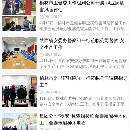
榆林市卫健委工作组到公司开展 职业病危
全环保监察部主任王明川、榆林市政府副秘书长
望双方能在科技创新、产品多元化等方面加强交
王强等、米脂县委书记王曼华、县长杨树森、副
害风险评估
流，进一步发挥优势，促进企业绿色高质
县长郭锦伟等，及公司党委副书记、工会主席刘
2024-08-29
海峰，副总经理张庆、高利平，财务总监王瑛等
4月15日，榆林市卫健委职业病危害风险评估工作
30余人陪同检查。调研组一行首先深入生产现
组来公司开展职业病危害风险评估工作，工作组
场，详细了解了公司生产设备、工艺、产品性
成员由北京市化工职业病防治院职业病防治专家
能、功能、产能、运销和技术等方面。在座谈会
陕西省安委办督察组一行莅临公司督察 安
和市卫健委相关人员组成。安全监察部、各分厂
上，杨树森代表县委、县政府汇报了地域情况、
相关人员配合评估。评估工作组对照公司《职业
全生产工作
就地改造工作进展和外部搬迁工作规划；王明川
病危害综合风险评估自查报告》，以资料查阅和
2024-08-29
现场检查相结合的方式，对我公司职业病防治管
4月14日，陕西省安委办督察组一行莅临公司督察
理措施、职业病危害项目申报、建设项目“三同
安全生产工作，公司副总经理高利平，安全监察
时”、职业卫生宣传教育培训、职业健康监护等档
部、生产部、技术部等单位负责人和相关人员陪
案资料，以及产生尘、毒等严重职业病危害因素
榆林市委书记张晓光一行莅临公司调研指导
同。公司简要介绍了企业基本情况、安全基础管
的作业场所工作环境、职业卫生防护设施和个人
理、消防管理现状及企业生产经营情况。督察组
工作
职业病防护用品的配发、使用等职业病防
一行深入现场，重点检查了液氯中间储罐区、消
2024-08-29
防控制室、消防水泵房和专职消防队，对消防泵
1月6日，榆林市委书记张晓光一行莅临公司调研
远程启动、消防报警电话通讯情况、消防设施管
企业安全生产与稳增长工作。米脂县委书记王曼
理情况进行了抽查。随后，对学习贯彻习近平总
华参加，市、县相关部门领导，公司党委副书
书记关于安全生产重要论述、重大事故隐患排查
集团公司“秋安”检查组莅临金泰氯碱神木化
记、工会主席刘海峰、纪委书记魏斌、财务总监
整治和安全生产治本攻坚三年行动的安排部署及
王瑛及生产、安监部门负责人陪同调研。张晓光
工、金泰氯碱神木电石
推进情况、陕西省安委办第七督导帮扶检查
一行深入生产现场，听取了企业安全生产、经营