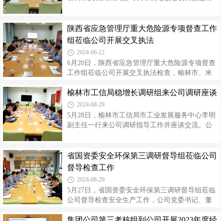
生产和消防安全治本攻坚三年行动、学习重大事
况。榆林市工信局总工程师杨雪梅，米脂县副县
故隐患判定标准、基础安全管理、重大危险源日
长郭锦伟，公司党委书记、董事长高万升，副总
常管理及自查情况、就地改造工作情况、防汛度
经理高利平，县工贸局、园区管委会及公司相关
陕西省应急管理厅重大危险源专项督查工作
汛等工作的开展情况及具体举措做了详细汇报。
部门负责人参加座谈。调研组一行首先深入现
组莅临公司开展交叉执法
随行专家分组先后深入烧碱分厂、聚氯乙烯
场，实地了解公司当前生产运营情况、就地改造
2024-06-22
现场实施进展和外部防护距离等情况，并说明了
6月20日，陕西省应急管理厅重大危险源专项督查
本次调研目的，表示各级政府部门将全力支持推
工作组莅临公司开展交叉执法检查，榆林市、米
进就地改造项目，企业要不打折扣、合力攻坚，
脂县应急管理局有关人员参加，公司副总经理高
抓好各项任务落实。座谈会上，高万升汇报了就
榆林市工信局稳增长调研组来公司调研座谈
利平及相关部门分厂人员陪同。会上，高利平从
地改造项目手续办理、项目设计、设备招标及
企业基本情况、重大危险源管控、包保责任制落
2024-08-29
实、就地改造等方面介绍了重大危险源的安全管
5月28日，榆林市工信局市工业发展服务中心李明
控情况。检查组一行先后深入液氯中间储罐区、
副主任一行来公司调研指导工作并座谈交流。公
单体储槽等重大危险源区域，重点对重大危险源
司党委副书记、工会主席刘海峰及各相关单位负
生产设备、安全、消防设施运行情况、风险管控
责人参加会议。会上，刘海峰对公司生产经营、
措施和应急保障措施的落实情况进行了全面细致
安全环保、稳增长措施效果、就地改造进展以及
省国资委安全环保第三调研督导组莅临公司
的检查，查阅了公司安全管理制度、特殊作业票
现阶段企业面临的困难等情况进行汇报。调研组
督导检查工作
证管理、包保责任人履职记录、操作规程及
详细了解了企业生产设备运行、技改项目、产品
2024-08-29
产销、物流运输及大检修期间产量产值影响情
5月27日，省国资委安全环保第三调研督导组莅临
况。双方就如何应对外部严峻的市场经济形势，
公司督导检查安全生产工作，公司党委书记、董
在保障安全环保的前提下全力提质增效释放产
事长高万升，副总经理张庆、高利平及安全、环
能，推动建设智能化、数字化等方面进行了交
集团公司第三考核组到公司开展2023年度经
保、生产、电气、技术等专业相关人员陪同。随