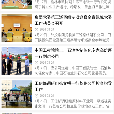
5月17日，榆林市政协副主席王志强一行到公司调
工业运行、政企协同工作开展情况作了补充汇
研了解企业生产运行、稳增长、重点项目推进等
报。督导组详细了解了企业产品销售、改造项目
工作情况，米脂县县长杨树森，公司副总经理邱
进度、需协调的问题等，强调一是加强企业长远
集团党委第三巡察组专项巡察金泰氯碱党委
元金，县工贸局；公司生产、技术、财务、安
发展规划，以就地改造为契机，充分利用公司
监、行政等相关负责人参加座谈。座谈会上，邱
工作动员会召开
元金代表公司介绍了企业基本情况、安全生产、
2024-08-29
经营管理、产品市场等，重点汇报了就地改造重
4月29日，陕投集团党委第三巡察组进驻公司，召
大项目手续办理、目前进展及整体工作计划安
开陕投集团党委第三巡察组专项巡察金泰氯碱党
排。杨树森对改造项目政府相关工作作了补充说
委工作动员会。集团党委巡察工作领导小组成
明。王志强介绍了本次调研的目的，详细了解了
中国工程院院士、石油炼制催化专家高雄厚
员、纪委副书记、巡察办主任田选鹏出席会议并
公司现有资产和产能规模、近年来主要产品行业
作动员讲话，集团党委第三巡察组组长、电力运
一行到访公司
市场情况、员工队伍结构、以及企业存在困难等
营纪委书记任广军通报巡察任务、总体安排。公
2024-08-29
司党委书记、董事长高万升主持会议并作表态发
4月30日，应公司邀请，中国工程院院士、石油炼
言。会上，任广军通报了巡察的主要任务和工作
制催化专家，中国石油兰州石化公司党委委员、
安排，本次专项巡察以习近平新时代中国特色社
总工程师高雄厚一行在米脂县副县长常志雄等的
会主义思想为指导，以贯彻落实习近平总书记关
工信部调研组张文明一行莅临公司检查指导
陪同下，到访公司。与公司党委书记、董事长高
于安全生产的重要论述和重要指示批示精神为主
万升就生产经营、工艺多元化、科技创新等方面
工作
线，重点监督检查“四个落实”的落地情况。
深入交流。生产部、技术部、办公室负责人陪
2024-08-29
同。在生产现场，高万升介绍了公司生产路线、
4月25日，工信部调研组原材料工业司二级巡视员
工艺、技术创新、产品产销、经营和企业发展、
张文明一行莅临公司检查指导就地改造工作。省
战略等情况。表示，公司作为工业原材料制造型
工信厅原材料工业处处长梁肖峰等、集团公司安
企业，“零排放”等行业领先技术已经得到应用，希