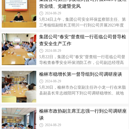
流。李明充分肯定了企业多年来助力米脂县域经
行专家分四个检查小组先后深入烧碱分厂、聚氯
营业绩、党建暨党风
济
乙烯分厂、储运分厂等装置区，重点查看了重大
2024-08-29
危险源风险防控、特殊危险作业风险管控、消防
5月24日上午，集团公司安全环保监察部主任、第
安全管理和应急物资储备等，同时对安全生产和
三考核组副组长王明川一行到公司开展2023年度
消防安全治本攻坚三年行动开展情况、重大事故
经营业绩、党建暨党风廉政建设现场考核工作，
隐患排查整治等安全管理档案资料进行了全面细
集团公司“春安”督查组一行莅临公司督导检
并进行“春安”督查，现场考核会由集团公司资本运
致的检查。反馈会上，高万升围绕学习贯彻落实
营部副主任涂春民主持。公司党委书记、董事
查安全生产工作
习近平总书记关于安全生产重要指示批示精
长、总经理高万升等领导班子成员，中层干部和
2024-08-29
职工代表60余人参加。现场考核会上，王明川作
5月22日，集团公司“春安”督查组一行莅临公司督
动员讲话，回顾了集团公司2023年生产经营情况
导检查春季安全环保消防工作，公司副总经理高
和取得的新成绩，就做好本次考核提出三点要
利平，安全、环保监察部、生产部、技术部、各
求。一是深刻认识年度考核的重要意义。年度考
榆林市稳增长第一督导组到公司调研座谈
分厂负责人及相关人员陪同检查。督查组一行先
核是集团全面衡量各企业党建工作、生产经营、
后深入PVC分厂、烧碱分厂、消防控制室等重点
2024-08-29
项目建设、内部管理等各方面工作成效的重
区域，围绕安全管理制度建设、安全培训教育、
5月20日，榆林市办公室副主任许小龙一行在米脂
生产设备、消防设施运行情况、隐患排查治理，
县副县长常志雄陪同下到公司调研稳增长、就地
重大危险源管控等方面对春季安全生产工作开展
改造相关工作开展情况，公司党委书记、董事长
和落实情况进行了全面细致的检查。反馈会上，
高万升及领导班子成员参加了座谈。高万升介绍
督察组就检查过程中发现的问题进行了通报，并
了公司生产运行、指标管控、行业市场、稳增长
榆林市政协副主席王志强一行到公司调研座
提出了具体要求，一是对检查出的问题要举一反
工作措施以及就地改造重大项目进展情况，与督
谈
三，落实责任，及时进行整改；二是要结
导组探讨交流了地方盐资源利用、发展氯碱行业
2024-08-29
优势及盐化工产业链延伸等。常志雄对米脂县域