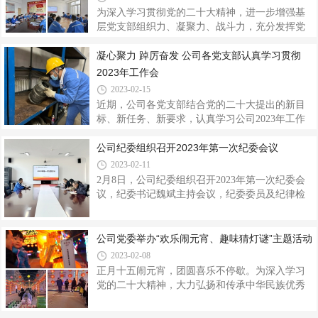
境，第五党支部党员职工利用专业技能，对每台
为深入学习贯彻党的二十大精神，进一步增强基
空调的型号、功率、数量等进行详细汇总，建立
层党支部组织力、凝聚力、战斗力，充分发挥党
公司空调管理台账。逐一对空调外机冷凝器、换
支部战斗堡垒作用和党员先锋模范作用，近日，
热器风机进行清洗；疏通空调接口，排水管线；
各党支部相继组织开展了2022年度组织生活会和
凝心聚力 踔厉奋发 公司各党支部认真学习贯彻
排查空调供电、接线柱、线路；检查空调制冷
民主评议党员工作。领导班子成员严格落实双重
2023年工作会
组织生活会制度，以普通党员身份参加所属党支
2023-02-15
部会议。为开好此次组织生活会和民主评议党员
近期，公司各党支部结合党的二十大提出的新目
工作，各党支部运用《党的二十大报告学习辅导
标、新任务、新要求，认真学习公司2023年工作
百问》《二十大党章修正案学习问答》等辅导材
会、安全生产工作会议精神，全面部署安排全年
料，组织党员原原本本、逐字逐句学习党的二十
重点工作。收心聚力 抓实安全生产第八党支部第
公司纪委组织召开2023年第一次纪委会议
大报告和党章，学习习近平总书记在党的二十届
二党小组召开节后收心会，要求全体人员快速从
2023-02-11
一中全会上的重要讲话精神及《中国共产党
节日的氛围中走出来，进入工作状态，做到收假
2月8日，公司纪委组织召开2023年第一次纪委会
即收心，收心即尽心，以崭新的精神风貌和饱满
议，纪委书记魏斌主持会议，纪委委员及纪律检
的工作热情投入到安全生产工作中。近期，动力
查室工作人员参加会议。会议集中学习了中纪委
分厂组织对生产现场进行全面排查，对污泥池进
及省纪委《关于认真学习宣传贯彻党的二十大精
水管线进行配管改造，提升安全生产水平。加强
神的通知》及《中国共产党第二十届中央纪律检
公司党委举办“欢乐闹元宵、趣味猜灯谜”主题活动
了库房物资清洁，确保库房物资整洁、有序摆
查委员会第二次全体会议公报》，通报了公司
2023-02-08
放，做到随时拿得出，用得上，不堆积，不浪
2022年纪检工作完成情况，并对2023年的重点工
正月十五闹元宵，团圆喜乐不停歇。为深入学习
作进行了研究部署。明确了加强政治监督及纪检
党的二十大精神，大力弘扬和传承中华民族优秀
专项监督、做实做细日常监督、大力开展廉政文
传统文化，丰富职工精神文化生活，营造欢乐、
化宣传教育、加强党风廉政制度建设、加强纪检
祥和、文明的节日氛围，2月5日，公司党委举办