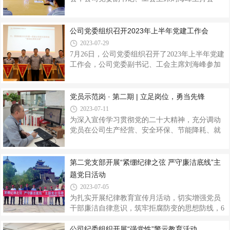
放后的劳动模范、先进工作者、巾帼精英及对国
议，来自各岗位的复转军人及党委工作部有关人
家作出突出贡献的专家、企业家等180余人的事
员共计14人参加座谈。会上，刘海峰代表公司对
迹，突出展示了京兆杜氏家族为民族解放和国家
全体退役军人职工致以诚挚的节日问候，传达解
公司党委组织召开2023年上半年党建工作会
建设事业做出的贡献。纪念馆侧面是记载着杜氏
读了由中华慈善总会、中国退役军人关爱基金会
2023-07-29
一
及中国人寿等单位共同推出的“退役军人医疗救助
7月26日，公司党委组织召开了2023年上半年党建
项目”。并与到场的14名退役军人职工亲切交谈，
工作会，公司党委副书记、工会主席刘海峰参加
详细问询他们的工作和生活情况，充分肯定了他
会议并讲话，各党支部书记、支部委员及党委工
们多年来在公司岗位上所创造的价值。退役军人
作部等30余人参加。会议集中学习了上级党委重
职工们在会上回忆了军旅生涯，畅聊了工作体
要文件和会议精神，通报了各党支部半年工作中
党员示范岗 · 第二期 | 立足岗位，勇当先锋
会，感恩加入幸福金泰这个大家庭。刘海峰
存在的问题、明确解决措施，并就下半年党建工
2023-07-11
作进行了全面安排部署。与会人员对2023年“党员
为深入宣传学习贯彻党的二十大精神，充分调动
示范岗”进行了半年满意度测评，会议授旗表彰第
党员在公司生产经营、安全环保、节能降耗、就
七党支部等4个支部为“流动红旗党支部”。会议指
地改造、党的建设和企业文化建设等各项工作中
出，今年是全面贯彻落实党的二十大精神的开局
充分发挥示范岗的引领、带动作用，推动企业可
之年，各党支部要坚持以习近平新时代中国特色
持续高质量发展。开展“党员示范岗风采展示”活
第二党支部开展“紧绷纪律之弦 严守廉洁底线”主
社会主义思想为指导，全面贯彻落
动，通过宣传推广党员示范岗的先进事迹，不断
题党日活动
增强党员创先争优意识，营造比学赶帮超的浓厚
2023-07-05
氛围，彰显“一个支部一面旗帜，一个党员一盏明
为扎实开展纪律教育宣传月活动，切实增强党员
灯，一个岗位一份奉献”的模范作用。让我们走近
干部廉洁自律意识，筑牢拒腐防变的思想防线，6
党员示范岗风采展示（第二期），一起来看看他
月29日，第二党支部组织党员、积极分子、关键
们的工作与感悟吧！唐 飞 第二党支部从生产一线
岗位员工来到米脂县李自成行宫廉政警示教育基
公司纪委组织开展“强党性”警示教育活动