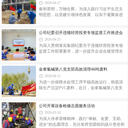
年度党建工作要点为遵循，以党支部标准化规范
2026-04-27
化建设为抓手，全面压实党建工作责任制，细化
春和景明，万物生辉。为深入践行习近平生态文
层级责任清单、压实岗位职责，构建起党委统筹
明思想，以党建引领绿色发展、以实干凝聚奋进
领导、支部具体落实、党员全员参与的党建工作
力量，4月25日，第六党支部联合第二、第四、第
体系，通过推行党支部党建工作月清单、季考
五党支部及第二团支部，在大无汞装置南侧开展
核、年评议的考评机制，以支部自查、党委督
植树绿化暨现场帮扶主题党日活动，公司副总经
公司纪委召开违规经营投资专项监督工作推进会
查、专项整改、结对帮扶、经验共享等多
理张晓峰全程参与活动。党旗飘扬处，绿意正盎
2026-04-25
然。活动现场，党旗与团旗迎风招展，党员们身
为深入贯彻落实集团纪委关于违规经营投资专项
着工装、头戴安全帽，精神饱满地投入到植树活
监督工作部署要求，进一步提升企业合规管理水
动中，大家分工协作、配合默契，张晓峰带头挥
平，近日，金泰氯碱纪委组织召开违规经营投资
锹铲土、扶苗围堰，与党员们一同拉线定穴、培
专项监督工作推进会，公司相关职能部室、纪律
土浇水，现场一派热火朝天的劳动景象。挥锹破
检查部工作人员参加会议，会议由公司纪委书记
金泰氯碱第八党支部高效清理46吨废料
土，种下的是生机与希望；扶苗定根，承载
魏斌主持。会议传达学习了集团纪委《关于开展
2026-04-11
违规经营投资专项监督的工作方案》精神，对专
为进一步保障水处理工序平稳高效运行，彻底清
项监督工作的总体要求、监督重点、实施步骤及
除生产沉淀PVC废料，近日，金泰氯碱第八党支
责任分工进行详细解读，结合公司经营实际，对
部不等不靠、主动作为，对原定于大修计划中的
下一步自查自纠工作作出全面部署、提出明确要
初沉池PVC母液废料开展专项清理，为后续大修
求。会议指出，开展违规经营投资专项监督，既
工作赢得宝贵的时间窗口。初沉池作为水处理工
公司开展设备检修志愿服务活动
是集团强化国有资产监管、健全内控体系、
序的关键环节，长期运行后池底沉积大量PVC废
2026-03-18
料，这些废料混杂水份后黏稠刺鼻，若不及时清
为深入传承雷锋精神，践行“奉献、友爱、互助、
理，会降低水处理效率，影响水质处理效果，甚
进步”的志愿理念，充分发挥党团组织战斗堡垒和
至对后续生产工序造成不利影响。按照大修计