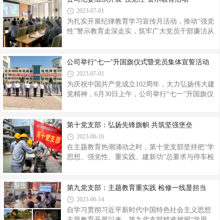
到部门负责人，他十一年磨一剑，
地，开展“紧绷纪律之弦严守廉洁底线”主题党日活
2023-07-01
动。在李自成行宫廉政警示教育基地，讲解员引
为扎实开展纪律教育学习宣传月活动，推动“强党
领大家深入挖掘李自成大顺政权兴亡的廉政文化
性”警示教育走深走实，筑牢广大党员干部廉洁从
内涵，并结合毛泽东同志的“进京赶考论”和郭沫若
业、拒腐防变的思想防线。6月28日，公司纪委组
先生的《甲申三百年祭》教育引导大家以史为
织开展“强党性”警示教育活动。公司领导班子成
鉴、居安思危、廉洁自律、反对“四风”。图文并
员、主管及以上管理干部、党员代表、重点岗位
公司举行“七一”升国旗仪式暨党员集体宣誓活动
茂、视听交融的鲜活素材，让大家参观后心灵为
从业人员70余人参加活动。会上，大家集中观看
2023-07-01
之震撼，思想受到涤荡，产生了强
了警示教育片《“两面”人生》《黄粱一梦》，警示
为庆祝中国共产党成立102周年，大力弘扬伟大建
教育片通过反面案例深刻剖析被腐蚀者的思想根
党精神，6月30日上午，公司举行“七一”升国旗仪
源，意义深刻，发人深省，时刻警醒党员干部要
式暨党员集体宣誓活动。公司领导班子、全体党
以案为鉴廉洁从业，恪尽职守忠诚担当。通过观
员、职工代表等共计100余人参加，活动由党委副
看警示教育片，广大党员干部纷纷表示，要从典
书记、工会主席刘海峰主持。上午8时30分，升国
第十党支部：弘扬先锋旗帜 共筑坚强堡垒
型案例中深刻反思，警钟长鸣，
旗仪式正式开始。“升旗手就位，全体肃立”的口令
2023-06-16
一发，六名旗手昂首阔步、坚定有力，护卫国旗
在主题教育热潮涌动之时，第十党支部坚持把“学
入场。在众人的注视中，伴随着雄壮的国歌声，
思想、强党性、重实践、建新功”总要求与停车检
鲜艳的五星红旗冉冉升起，在场的全体员工肃穆
修相融入，支部党员干部发扬敢于担当、积极作
而立，满怀崇敬之情向国旗行注目礼，爱国爱企
为、迎难而上的精神，全力奋战在公司一年一度
的激情和由衷的自豪感在大家心中激荡。随后，
的大检修工作中，真正做到以学铸魂、以学增
第九党支部：主题教育重实践 检修一线显担当
新发展党员作了入党感言。党委
智、以学正风、以学促干。重教育，严格把关检
2023-06-14
修程序。在大检修前，支部组织党员干部及分厂
自学习贯彻习近平新时代中国特色社会主义思想
骨干严格落实安全工作，对待涉及特种作业票证
主题教育开展以来，第九党支部精准把握“学思