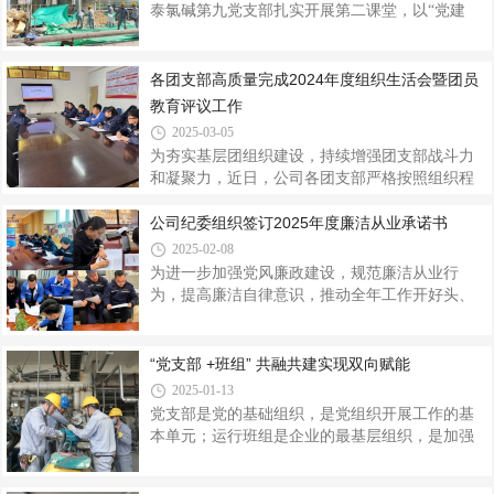
墨、精准拓印。每一次拓印的敲击，都仿佛是在
泰氯碱第九党支部扎实开展第二课堂，以“党建
叩问一次初心。当鲜明的党徽轮廓、生动的文字
+检修”为抓手，组织党员突击队、志愿服务岗冲
在纸上清晰显现，一份份承载着红心的拓片在党
锋在前，全力推进塔内填料清理、阀门更换、皮
员手中诞生。这不仅是团队协作的体现，更是红
带更换等大修项目，将支部的战斗堡垒作用融入
各团支部高质量完成2024年度组织生活会暨团员
色印记在指尖的跃动、在心里的根植，让抽象的
到检修主战场。未雨绸缪，以精细化管理筑牢安
教育评议工作
信仰化为可触可见的具象符号。拓印
全防线。“风险预控必须跑在隐患前面。”这是党支
2025-03-05
部书记王红旗在动员会上反复强调的工作理念。
为夯实基层团组织建设，持续增强团支部战斗力
年度大检修期间，第九党支部扎实开展“党员身边
和凝聚力，近日，公司各团支部严格按照组织程
无违章”活动，推动党建与大修工作深度融合。党
序，高质量完成了2024年度组织生活会暨团员教
员同志们主动延长上班时间，每天早来晚归，日
育评议工作。为开好此次组织生活会，各团支部
公司纪委组织签订2025年度廉洁从业承诺书
夜奋战，采取走动式和旁站式监督
高度重视，会前通过集中学习和个人自学相结合
2025-02-08
的方式深入学习了习近平总书记关于全面从严管
为进一步加强党风廉政建设，规范廉洁从业行
团治团的重要指示精神及《中国共产主义青年团
为，提高廉洁自律意识，推动全年工作开好头、
章程》《中国共产主义青年团纪律处分条例（试
起好步。近日，公司纪委组织采供、销售、财
行）》等内容，引导团员们进一步强化纪律意
务、工程、物资、质检等重点岗位从业人员签订
识，加强自我约束，努力做到“五个模范、五个带
《2025年度廉洁从业承诺书》。廉洁从业承诺书
“党支部 +班组” 共融共建实现双向赋能
头”。会上，各团支部书记代表支部班子通报了团
的签订，是深入推进“清廉陕投”建设的重要举措，
2025-01-13
支部2024年纪律建设方面的工作情况，并
本次共集中签订《廉洁从业承诺书》64份，关键
党支部是党的基础组织，是党组织开展工作的基
岗位覆盖率达100%。充分结合公司业务工作实际
本单元；运行班组是企业的最基层组织，是加强
和具体岗位职责，根据廉洁风险程度，重新梳理
企业安全管理的基础和前沿阵地。当两个最小组
界定关键岗位人员范围，内容涵盖提高政治站
织单位融合时，会发生怎样的化学反应？近年
位、履职尽责、坚持崇廉拒腐、正确行使权利等