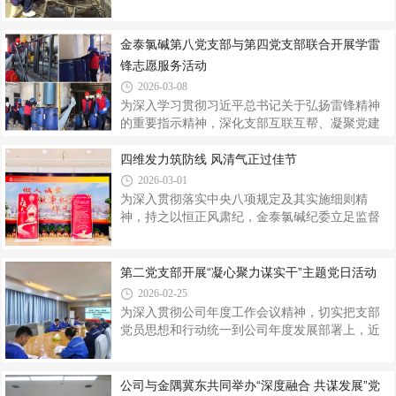
党团员先锋模范作用，3月13日，金泰氯碱第七党
划，该池清理本安排在停产后集中进行。为给后
支部联合第二团支部聚焦生产一线需求，组织党
续大修工作腾出更充裕的时间，动力分厂所属第
团员志愿者开展学雷锋主题志愿服务活动，对固
金泰氯碱第八党支部与第四党支部联合开展学雷
八党支部提前介入，支部第一党小组党员充分发
碱工序二线蒸发岗位两台板式换热器进行全面体
锋志愿服务活动
挥
检与检修，以实际行动为生产安全稳定运行保驾
2026-03-08
护航。板式换热器作为固碱生产中的核心换热设
为深入学习贯彻习近平总书记关于弘扬雷锋精神
备，其运行状态直接关系到生产效率与产品质
的重要指示精神，深化支部互联互帮、凝聚党建
量，长期运行易因介质腐蚀、结垢堵塞等问题出
合力，3月5日，金泰氯碱第八党支部与第四党支
现换热效率下降、密封泄漏等隐患，影响生产连
部联合开展学雷锋主题志愿服务活动，组织党员
四维发力筑防线 风清气正过佳节
续性。为切实解决一线生产痛点，第七党
骨干深入动力分厂空压冷冻岗位，开展碳分子筛
2026-03-01
更换专项帮扶，以实干担当锤炼党性、以互帮互
为深入贯彻落实中央八项规定及其实施细则精
助赋能安全生产。活动现场，党旗飘扬、党徽闪
神，持之以恒正风肃纪，金泰氯碱纪委立足监督
亮。党员志愿者统一着装、分工协作，严格遵守
专责，紧盯节点关键环节，以廉政谈话、警示教
安全操作规程。面对作业空间狭小、粉尘较大、
育、氛围营造、监督检查四项举措同向发力、精
劳动强度较高等实际困难，公司副总经理郭栋带
准施策，全力筑牢节日廉洁防线，确保双节期间
第二党支部开展“凝心聚力谋实干”主题党日活动
头冲锋在最艰苦的作业岗位，用实际行动带领大
风清气正、廉洁文明。集体谈话明纪律。以谈明
2026-02-25
家齐心协力、紧密配合、攻坚克难。在领导
纪、以谈促廉，组织领导班子成员、中层管理干
为深入贯彻公司年度工作会议精神，切实把支部
部30余人召开节前专题廉政谈话会，层层传导全
党员思想和行动统一到公司年度发展部署上，近
面从严管党治企压力，引导党员干部切实增强纪
日，金泰氯碱第二党支部召开“凝心聚力谋实干”主
律意识，筑牢廉洁过节的思想自觉和行动自觉。
题党日活动。公司党委书记、董事长高万升作为
谈话围绕落实“一岗双责”、严守集团公司“十个严
支部对口领导参加活动，与全体党员共学党纪、
公司与金隅冀东共同举办“深度融合 共谋发展”党
禁”及公司“九个严禁”等纪律要求开展