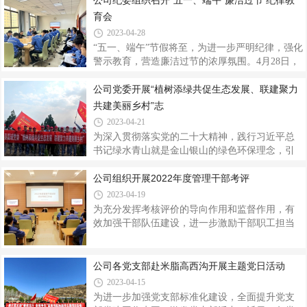
公司纪委组织召开“五一、端午”廉洁过节 纪律教
求，为公司广大党员干部深刻理解把握、全面贯
神的开局之年，做好全面从严治党和党风廉政建
育会
彻
设工作，责任重大。财务管理部要紧紧围绕公司
2023-04-28
重大决策部署开展财务服务及保障工作，积极作
“五一、端午”节假将至，为进一步严明纪律，强化
为，迎难而上，为企业发展提供坚实的财务支
警示教育，营造廉洁过节的浓厚氛围。4月28日，
撑。会议要求，一是旗帜鲜明讲政治。要自觉把
公司纪委组织召开“五一、端午”廉洁过节纪律教育
思想和行动统一到公司决策部署上来，深入推进
会，公司领导班子成员、主管以上管理干部参加
公司党委开展“植树添绿共促生态发展、联建聚力
业财融合，突出“服务”理念，做到公司决策部署到
会议。会议传达学习了集团公司《关于五一、端
共建美丽乡村”志
哪里，财务服务保障就跟进到哪里。二是
午期间纠“四风”树新风工作提示》及公司《关于五
2023-04-21
一、端午节日期间严明纪律廉洁过节的通知》精
为深入贯彻落实党的二十大精神，践行习近平总
神，重申了集团公司纪委“十个严禁”纪律要求。通
书记绿水青山就是金山银山的绿色环保理念，引
报了中纪委网站有关《陕西省纪委监委公开通报5
导广大干部职工更广泛地开展植绿护绿行动，4月
起违反中央八项规定精神典型问题》，切实为党
19日，公司党委在高西沟村开展“植树添绿共促生
公司组织开展2022年度管理干部考评
员干部敲响廉洁过节“警示钟”。会议强调，一是要
态发展、联建聚力共建美丽乡村”志愿服务活动。
2023-04-19
严格落实中央八项
下午14点10分，第八党支部组织各党支部党员、
为充分发挥考核评价的导向作用和监督作用，有
青年团员有序乘车奔赴高西沟村党支部党建联建
效加强干部队伍建设，进一步激励干部职工担当
暨党员教育实践基地开展义务植树活动。到达植
作为。4月18日，公司组织开展2022年度管理干部
树现场后，第八党支部书记及安全负责人分发了
考评，公司党委书记、董事长高万升出席会议并
植树工具，宣贯植树过程中的技巧及安全注意事
讲话，党委副书记、工会主席刘海峰主持会议，
公司各党支部赴米脂高西沟开展主题党日活动
项，所有人分工合作、紧密配合，有的挥锹培
公司领导班子成员、主管及以上管理干部、职工
2023-04-15
土，有的扶苗填坑，有的夯实土层，有的
代表60余人参加。本次考评以2022年全年为考核
为进一步加强党支部标准化建设，全面提升党支
期，与会领导和干部职工本着客观民主、公平公