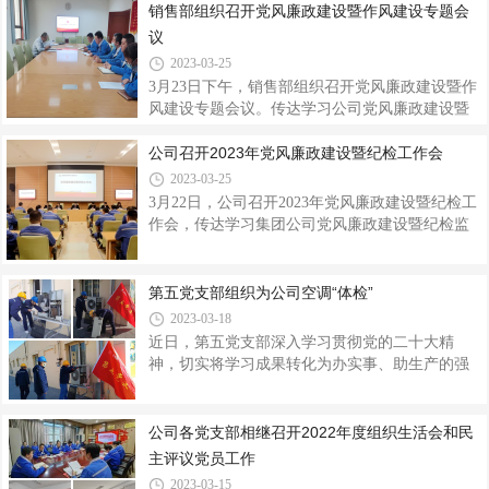
样，在全公司营造崇尚先进，见贤思齐的浓厚氛
销售部组织召开党风廉政建设暨作风建设专题会
部要坚持做到常学常新，用扎实的理论知识武装
围。按照省委组织部和集团党委要求，3月25日晚
议
头脑，注重日常工作管理方式方法，加强与现
8点，各党支部相继组织支部党员干部学习收看由
2023-03-25
中央组织部、中央广播电视总台联合录制的专题
3月23日下午，销售部组织召开党风廉政建设暨作
节目的《榜样7》。节目开播前，公司党委将《榜
风建设专题会议。传达学习公司党风廉政建设暨
样7》专题节目收看通知通过党建工作群转发各党
纪检工作会议精神，组织观看了廉政警示教育片
支部，要求各党支部积极组织支部全体党员干部
《公与私》《门》。会议强调，销售部作为公司
公司召开2023年党风廉政建设暨纪检工作会
职工及时学习收看，并及时回馈观看情况。专题
重点部门，每位员工工作性质处于敏感岗位，要
2023-03-25
片观看过后，各党支部再次通过“三会
充分认识到廉洁自律的重要性和和紧迫性，在工
3月22日，公司召开2023年党风廉政建设暨纪检工
作中严格履行“一岗双责”，认真研判、把握市场动
作会，传达学习集团公司党风廉政建设暨纪检监
向，肩负起岗位责任，经得起作风考验。同时要
察工作会议精神，部署公司2023年工作任务。公
将党风廉政建设工作与日常工作同开展、同部
司党委书记、董事长高万升出席会议并讲话，在
署、同落实、同检查，从典型问题中汲取教训，
米公司领导、主管及以上管理干部，采供、销售
第五党支部组织为公司空调“体检”
牢固树立程序意识，及时请示汇报，坚守纪律底
相关人员50余人参加。会议由党委委员、纪委书
2023-03-18
线、营造风清气正的干事氛围。 会后
记魏斌主持。会上，魏斌传达学习了集团公司
近日，第五党支部深入学习贯彻党的二十大精
2023年党风廉政建设暨纪检监察工作会议精神，
神，切实将学习成果转化为办实事、助生产的强
安排部署了公司2023年纪检工作任务。高万升指
大动力和务实举措。支部所属生产部电气组利用
出，公司党委坚持以习近平新时代中国特色社会
近1个月的时间对公司厂区及生活区220余台空调
主义思想为指导，深入学习贯彻党的十九大、党
进行了系统的维护保养及清洗。随着天气逐渐转
公司各党支部相继召开2022年度组织生活会和民
的二十大和历次全会精神，以政治建设为统领
暖，现场及办公室空调使用频率将增加。为了防
主评议党员工作
患于未然，给生产设备、员工创造更好的工作环
2023-03-15