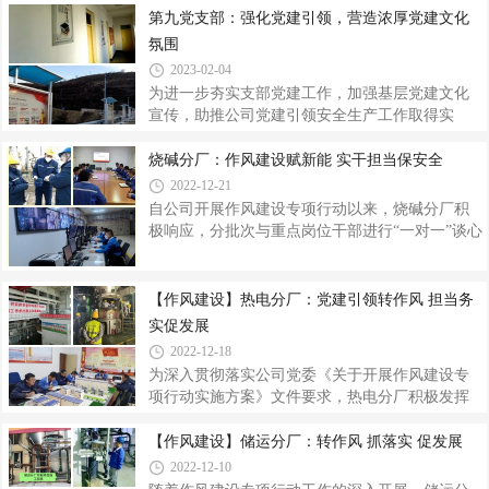
干部队伍建设等五个方面重点工作。会议要求：
了“欢乐闹元宵、趣味猜灯谜”主题活动，吸引了
第九党支部：强化党建引领，营造浓厚党建文化
一是要把学习宣传贯彻党的二十大精神作为当
600余名员工及家属热情参与。活动开始前，工作
氛围
人员精心准备了多种多样的灯谜，谜面涉及范围
2023-02-04
广，内容丰富，包括党史知识、党的二十大报告
为进一步夯实支部党建工作，加强基层党建文化
热词、社会主义核心价值观、中国传统文化、君
宣传，助推公司党建引领安全生产工作取得实
子文化理念等内容，融知识性和趣味性于一体。
效，储运分厂所在第九党支部通过制作宣传展
活动现场，大家仔细分析谜面，偶尔还为不同的
板、标语等，及时宣传党的理论、党建文化成
烧碱分厂：作风建设赋新能 实干担当保安全
答案争执，直到最终“统一思想”。猜不
果，营造浓厚党建文化学习氛围，引导支部党员
2022-12-21
职工坚定不移听党话、跟党走。走进储运分厂，
自公司开展作风建设专项行动以来，烧碱分厂积
会议室走廊两侧张贴着精心设计制作的宣传标
极响应，分批次与重点岗位干部进行“一对一”谈心
语，警示全体员工廉洁从业、行君子之风，弘扬
谈话活动，先后组织分厂职能人员开展了作风建
清廉正气，共同营造风清气正、干事创业的良好
设督导会、作风建设推进会，分厂领导带头转变
氛围。渣库马路左侧树立着一排党建文化宣传展
工作作风，以“稳生产，保安全，促效益”为奋斗目
【作风建设】热电分厂：党建引领转作风 担当务
板，集中展现公司和第九党支部坚持党建领航，
标，积极带领员工查漏消缺、稳固生产，不断推
实促发展
扎实推进“不忘初心、牢记使命”主题教育，全力推
动分厂安全生产管理工作走深走实。转思想强化
2022-12-18
责任担当。通过支部“三会一课”、生产早会、交接
为深入贯彻落实公司党委《关于开展作风建设专
班会及微信工作群等途径，重点学习习近平总书
项行动实施方案》文件要求，热电分厂积极发挥
记三次来陕考察重要讲话重要指示和党的二十大
党建引领作用，结合分厂工作实际，把转变干部
精神，鼓励分厂职能人员对照“勤快严实精细廉”的
作风作为助力公司安全生产的重要手段，在分厂
【作风建设】储运分厂：转作风 抓落实 促发展
作风标准深刻剖析、查摆
迅速按下作风转变、实干担当“启动键”，以“降能
2022-12-10
耗、稳生产、促发展”为目标，通过管理干部带头