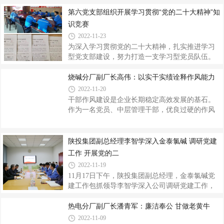
来，一名年轻干部要成长起来,必须要自身足够努
间都要加强政治理论学习，不仅要学习禁令条
力,脚踏实地，能尽责；必须要持续提升思想认识
第六党支部组织开展学习贯彻“党的二十大精神”知
例，还要学习领会党的二十大精神，用党的创新
水平，敢为人先，有担当；更要有“功成不必在
识竞赛
理论武装自己的头脑，坚定政治信念，增
我，功成必定有我”的心态，甘当绿叶，肯奉献。
2022-11-23
要想在当前激烈的市场竞争中实现企业良好运营
为深入学习贯彻党的二十大精神，扎实推进学习
发展，干部作风建设至关重要。作为来自职工中
型党支部建设，努力打造一支学习型党员队伍。
的一员，必然是基础业务能力过硬，这讲的是实
近日，第六党支部组织支部全体党员、入党积极
干。习近平总书记说过：“每一项事业，无论大
分子开展了“党的二十大精神”知识竞赛活动。活动
烧碱分厂副厂长高伟：以实干实绩诠释作风能力
小，都是脚踏实地，一点一滴干出来的”，做人做
开始前，支部书记结合学习感悟，向大家全面阐
2022-11-20
事最怕的就是光说不做，眼高手低。
述和深入解读了党的二十大的重大意义、丰富内
干部作风建设是企业长期稳定高效发展的基石。
涵和实践要求等，要求把思想和行动统一到贯彻
作为一名党员、中层管理干部，优良过硬的作风
落实党的二十大精神上来，切实抓好安全生产、
建设尤为重要，在提升分厂凝聚力、团结带领分
入冬消缺、党的建设等各项工作。本次知识竞赛
厂全体员工攻克生产难题，为现场安全生产保驾
采取闭卷考试的方式，测试内容涵盖了中国共产
护航中不可或缺。下面就干部作风建设谈几点自
陕投集团副总经理李智学深入金泰氯碱 调研党建
党党史、《中国共产党章程》、党的二十大报告
己的认识：提高政治执行力，踏实做好每一项工
工作 开展党的二
等，设置选择题、判断题、填空题、解
作。作为公司管理干部，要将良好的工作作风体
2022-11-19
现在落实公司、分厂安排的重大任务、重点工作
11月17日下午，陕投集团副总经理，金泰氯碱党
上。始终保持奋发有为，昂扬向上的精神状态，
建工作包抓领导李智学深入公司调研党建工作，
把心思凝聚到干事创业上，把功夫下到实际工作
并开展党的二十大精神专题宣讲。公司领导班子
中，迎难而上，脚踏实地做好每一项工作，在自
成员、各党支部书记、中层干部及党员职工代表
热电分厂副厂长潘青军：廉洁奉公 甘做老黄牛
己的岗位上理清工作思路，释放能量，以过
参加。会上简要汇报了公司党建工作整体情况，
2022-11-09