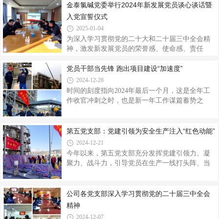
来，陕西金泰氯碱化工有限公司党委找准党建与
金泰氯碱党委举行2024年新发展党员谈心谈话暨
方面，要求重点岗位从业人员要坚决树立红线
业务工作融合共进的突破口，以“四个融合”推进党
入党宣誓仪式
建和生产“双融双促双提升”，切实打通党建融入中
2025-01-04
心工作“最后一公里”。2023年，金泰氯碱将党支部
为深入学习贯彻党的二十大和二十届三中全会精
标准化规范化建设与安全管理标准化班组创建有
神，激发新发展党员的荣誉感、使命感、责任
效融合，党员干部以分组包保形式帮扶生产运行
感，牢记入党初心，坚定理想信念，1月2日，金
班组，以班组安全文化建设、阵地建设、台账建
泰氯碱党委举行2024年新发展党员谈心谈话暨入
党员干部当先锋 跑出项目建设“加速度”
设为抓手，有机地将党的建设、
党宣誓仪式。金泰化学党委副书记、工会主席，
2024-12-28
金泰氯碱党委副书记、工会主席刘海峰出席会议
时间的刻度指向2024年最后一个月，这是全年工
并讲话。会上，刘海峰代表公司党委向新党员表
作收官冲刺之时，也是新一年工作谋篇蓄势之
示热烈祝贺，勉励新党员要深入学习党的理论知
际。为按期完成就地改造任务，公司党委深入推
识，不断提高党性修养，坚定理想信念，以实际
行“党建+重大项目”模式，充分发挥党员干部在项
行动践行承诺，充分发挥共产党员的先锋模范作
目谋划、项目攻坚、项目服务中的先锋模范作
第五党支部：党建引领为安全生产注入“红色动能”
用，并对新党员提出三点要求，一是要坚定理想
用，着力让组织保障更强、破解难题更准、服务
2024-12-21
信念，树立“想干事”的意识。不断加强党的
群众更优，高效推动重大项目建设跑出“加速度”。
今年以来，第五党支部充分发挥党建引领力、凝
细化项目建设“责任田”。为统筹抓好项目整体进
聚力、战斗力，引导党员在生产一线打头阵、当
度，公司党委成立就地改造项目指挥部，下设7个
先锋，着力把党建“软实力”转化为安全生产的“硬
项目组，6个专业技术组，压紧压实各级管理责
支撑”，推动公司高质量发展。建强“战斗堡垒”落
任。实行就地改造项目总体进度控制图、分项进
实公司党委关于开展党支部标准化规范化建设工
公司各党支部深入学习贯彻党的二十届三中全会
度控制图、项目责任清单“两图一清单
作安排部署，第五党支部以《党支部建设标准化
精神
手册》为指导，明确了目标任务和主要推进内
2024-12-07