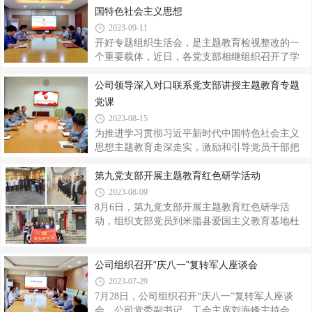
遵守考纪考规，展现了良好的学习作风和端正的
司党委组织广大党员、入党积极分子赴延安革命
国特色社会主义思想
考试态度。经统计，参加竞赛的全体党
红色基地开展“传承红色基因 凝聚奋进力量”主题
2023-09-11
研学活动。走进革命圣地延安，浓浓的红色气息
开好专题组织生活会，是主题教育检视整改的一
扑面而来，既吸引人，又让人感受到豪迈和力
个重要载体，近日，各党支部相继组织召开了学
量。这里是中华民族的发祥地，更是举世闻名的
习贯彻习近平新时代中国特色社会主义思想专题
中国革命圣地。1935年10月，中央红军经过二万
组织生活会，领导班子成员严格落实双重组织生
公司领导深入对口联系党支部讲授主题教育专题
五千里长征胜利抵达陕北，从此以毛泽东同志为
活会制度，以普通党员身份参加了所属党支部会
党课
代表的中国共产党人在这里运筹帷幄做出
议。为开好此次专题组织生活会，各党支部高度
2023-08-15
重视，紧紧围绕“学习贯彻习近平新时代中国特色
为推进学习贯彻习近平新时代中国特色社会主义
社会主义思想”主题主线，依托“三会一课”、主题
思想主题教育走深走实，激励和引导党员干部把
党日等组织生活制度，结合集体学习、个人自学
学习热情转化为攻坚克难、干事创业的强大动
等方式，组织全体党员认真学习了习近平总书记5
力，根据公司党委主题教育工作安排，8月15日，
第九党支部开展主题教育红色研学活动
月17日在听取省委和省政府工作汇报时的重要讲
公司党委委员、副总经理张庆深入对口联系的第
2023-08-09
话、习近平总书记历次来陕考察重要
九党支部、第十党支部讲授主题教育专题党课，
8月6日，第九党支部开展主题教育红色研学活
支部全体党员及积极分子共计20余人参加。张庆
动，组织支部党员到米脂县爱国主义教育基地杜
以《强基铸魂彰显担当、助力企业高质量发展》
氏纪念馆参观，引导党员认真学习和传承革命先
为题，从提高站位推动主题教育走深走实、唯真
烈精神，赓续红色精神血脉，传承优良家风家
唯实增强使命担当、砥砺奋进助力企业高质量发
训，坚定理想信念。工作人员带领大家参观了杜
公司组织召开“庆八一”复转军人座谈会
展三个方面进行讲解。他强调，一是要把开展好
氏纪念馆，里面详细展示了京兆杜氏家族中明清
2023-07-29
主题教育与全面贯彻落实党的二十大精神和党
两朝的抗倭名将、辛亥志士、老红军、老八路、
7月28日，公司组织召开“庆八一”复转军人座谈
人民解放军高级将领、战斗英雄、革命烈士和解
会，公司党委副书记、工会主席刘海峰主持会