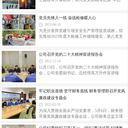
严格办理，化验合格方可开工，做到心里有数。
想、强党性、重实践、建新功”总要求，以“党建
对分厂重点检修项目，如凉水塔填料更换、锅炉
+大修”的联动模式激励党员干部职工以严细求实
受热面清洗、喷燃器改造、汽轮机高压加热器堵
的过硬作风保障检修各项工作圆满完成，统筹推
党员先锋入一线 奋战检修暖人心
漏、烟道插板门更换工作开展每天“三查
进主题教育有“心”有“行”。相融互通，发动“红色
2023-06-10
引擎”。第九党支部结合主题教育活动，将党建课
为充分发挥党建引领安全生产管理提质成效，切
堂延伸至检修一线，实现党课宣讲全覆盖。利用
实推动2023年度大检修工作做细做实，第八党支
检修协调会，忆传统、强党性、正作风，通过划
部成立“党员先锋队”开展“党员先锋入一线，奋战
分党员包片责任区了解检修中遇到的困难，为如
检修暖人心”活动，营造了良好的检修氛围，促进
何“细化检、彻底修”出谋划策、凝聚思想共识，引
大修任务顺利开展。亮身份，积极发挥模范带头
公司召开党的二十大精神宣讲报告会
导全员高效完成检修工作。
作用。检修现场随处可见身穿红色马甲的“党员先
2022-12-14
锋队”，他们用实际行动亮身份、做表率，忙碌的
12月13日，公司召开党的二十大精神宣讲报告
身影出现在各工序的检修现场中。有机污水1#活
会，公司党委副书记、总经理高万升作宣讲报
性炭过滤器罐体消漏作业现场，因备件较多、体
告，并对学习贯彻党的二十大精神进行再安排再
积较大、作业条件复杂，他们穿梭奔波在检修现
部署，党委副书记、工会主席刘海峰主持报告
场，相互协作将备件搬运至现场，确保检修顺利
会。高万升围绕全面学习宣传贯彻落实党的二十
牢记职业道德 坚守财务底线 财务管理部召开党风
完成。各水池清淤现场，身穿红
大精神主题，从党的二十大的主题、主要成果，
廉政建设专题会
过去5年的工作和新时代10年的伟大变革，马克思
2023-05-10
主义中国化时代化，中国式现代化等7个方面，对
为深入贯彻全面从严治党要求，5月6日，财务部
党的二十大精神的丰富内涵和精神实质进行了全
开展党风廉政建设专题会议，公司财务总监王瑛
面系统、深入浅出地阐述和解读，并就公司实现
作了题为《牢记职业道德 坚守财务底线》专题党
高质量发展，打造核心竞争力提出了思考与要
课。会议指出，2023年是全面贯彻党的二十大精