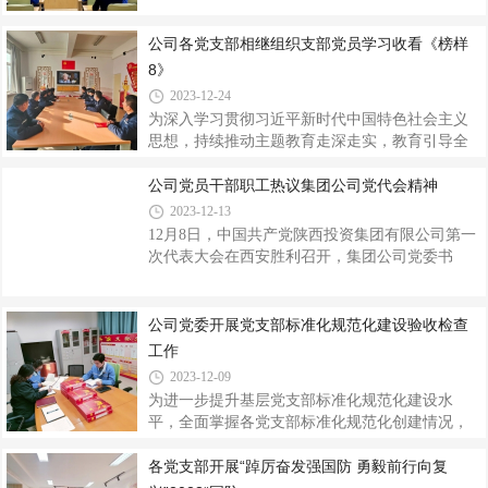
他们牢记这个光荣时刻，把加入中国共产党当作
11日，金泰氯碱纪委组织新提拔、岗位调整管理
新的起点，快速成长，担当使命，在公司各项工
干部共计17人召开集体廉政谈话会。会议结合当
公司各党支部相继组织支部党员学习收看《榜样
作中充分发挥生力军作用。大家纷纷进行了表
前反腐形势，围绕二十届中央纪委三次全会精
8》
态，要把加入中国共产党作为新起点，在今后的
神、《持续发力 纵深推进》专题片及集团公司以
2023-12-24
案促改专项工作中违规违纪典型案例，结合工作
为深入学习贯彻习近平新时代中国特色社会主义
实际向新提拔管理干部进行了纪法释义，教育引
思想，持续推动主题教育走深走实，教育引导全
导管理干部要以案为鉴、警钟长鸣，立足岗位、
体党员干部学习榜样、争当先进，主动作为、担
履职担当。会议指出，中层管理人员兼有既是下
当有为，助力公司可持续高质发展赋能。12月21
公司党员干部职工热议集团公司党代会精神
属又是领导者的双重身份。必须牢记法律法
日至22日，各党支部相继组织支部党员干部、入
2023-12-13
党积极分子等学习收看由中央组织部、中央学习
12月8日，中国共产党陕西投资集团有限公司第一
贯彻习近平新时代中国特色社会主义思想主题教
次代表大会在西安胜利召开，集团公司党委书
育领导小组办公室、中央广播电视总台联合制作
记、董事长李元向大会作报告，提出了今后五年
的专题节目《榜样8》。该节目通过典型事迹展
的指导思想和再造一个产业“新陕投”的战略目标。
示、现场访谈、重温入党誓词等形式，生动展现
随后，公司通过12月份安全环保例会、党支部“三
公司党委开展党支部标准化规范化建设验收检查
了共产党人坚定信念、践行宗旨、拼搏奉献、廉
会一课”、周一安全学习等，第一时间传达学习大
工作
洁奉公的高尚品质和精神风范，彰显了基层党
会精神，引起公司全体干部职工的热烈反响。代
2023-12-09
表心声“推动化工产业向上突破，以精细化工、医
为进一步提升基层党支部标准化规范化建设水
药化工为产业提升突破口，做强集团高端精细化
平，全面掌握各党支部标准化规范化创建情况，
工产业科创基地。”公司党委书记、董事长、总经
按照公司党委工作部署，12月5日至12月7日，党
理高万升在审议报告时，用笔着重将这部分内容
委工作部对各党支部开展为期3天的党支部标准化
各党支部开展“踔厉奋发强国防 勇毅前行向复
圈了起来。“本次党代会报告站
规范化建设验收检查工作。验收中，党委工作部