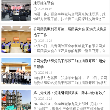
共话实干，为新一年党建与业务融合发展指明方
建联建茶话会
向。会议分别传达了集团公司、金泰化学年度工
2026-01-07
作会会议精神，党员干部结合各自部门岗位实
为进一步加强金泰氯碱与金隅冀东沟通联系，推
际，围绕降本增效、减亏治亏、风险防范、巡察
动双方管理干部、技术骨干共同探讨交流业务工
反馈问题整改等方面进行交流发言，进一步统一
作，构建互帮互助、党建联建的良好平台，1月6
认识，为新年高质量开展工作打好基础。支部全
日，金泰氯碱与金隅冀东共同举办“深度融合 共谋
公司团委顺利召开第二届团员大会 圆满完成换届
体党员、相关部门关键岗位员工签订廉洁
发展”党建联建茶话会，以“茶话”形式交流业务工
选举工作
作、共谋发展良策。双方公司领导及生产技术、
2025-12-26
安全环保、储运分厂及相关部门人员共计80余人
12月25日，共青团陕西金泰氯碱化工有限公司第
参加。活动伊始，公司党委副书记、总经理高利
二届团员大会在庄严肃穆的氛围中隆重召开，公
平及米脂冀东党总支书记、经理张卫民先后致
司党委副书记、总经理高利平出席大会并讲话，
辞，为本次茶话会拉开了序幕。破冰游戏中，“马
公司党委副书记、工会主席刘海峰主持大会，公
公司党委组织党员干部职工前往清涧开展主题党
年猜猜乐”环节在场人员积极开动脑筋，联想并猜
司副总经理郭栋、王奋斗，金泰化学党委工作部
日活动
出与“马”相关的成语，现场抢答
人员，公司往届团青干部，相关部门负责人及公
2026-01-14
司全体团员青年40余人参加会议。会议在庄严的
为传承红色基因，弘扬革命精神，1月10日，公司
《中华人民共和国国歌》声中拉开帷幕，何旭东
党委组织50名党员干部职工前往清涧开展“传承红
同志代表上一届委员会作了报告，全面回顾了过
色基因，感悟领袖情怀”主题党日活动，在银装素
去几年团委的工作成绩，同时分析了当前工作中
裹的红色热土上追寻革命足迹，感受文学薪火，
第九党支部：党建引领抓落实、降本增效有妙招
存在不足，并对下一届团委工作提出展望。会议
接受思想洗礼、锤炼党性修养。寒冬时节，雪后
2025-12-24
严格按照《中国共产主义青年团章程》《中
初霁的高家洼塬沟壑纵横，山林间点缀着残雪，
2025年以来，金泰氯碱第九党支部以“党建+业
完美再现了《沁园春·雪》中“山舞银蛇，原驰蜡
务”为抓手，聚焦生产全流程关键环节精准施策、