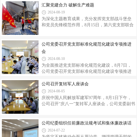
目标、七个聚焦、六个坚持原则、十四项系统部
处。凝聚共识明方向。自2024年4月开始，第五党
汇聚党建合力 破解生产难题
署”等全会要点，切实把思想和行动统一到全会精
支部利用党员大会、部门会议等，要求全体党员
2024-08-19
神上来。聚焦学习的总体要求
及部门员工站在讲政治的高度，以饱满的热情和
为深化主题教育成果，充分发挥党支部战斗堡垒
积极的态度投身到学习活动中去。为确保学习教
和党员先锋模范作用，8月15日，第六党支部联合
育取得实效，支部通过专题党课、学习研讨会、
第五党支部开展了“汇聚党建合力、破解生产难
主题党日活动等形式，深入学习《中国共产党章
题”主题党日活动。15日中午，50余吨PVC成品急
程》《中国共产党纪律处分条例》等党内法规，
需重新回筛包装。面对艰巨的工作任务，第六党
公司党委召开党支部标准化规范化建设专项推进
以及中央关于全面从严治党的系列重要论述
支部迅速组织支部党员、保障组人员以及加班人
会
员赶往筛子房外平台处开展成品回筛工作。得知
2024-08-10
现场人员紧张、工作量大、工作环境温度高等实
为全面推进党支部标准化规范化建设，8月7日，
际困难，第五党支部充分发挥生产协调保障功
公司党委召开党支部标准化规范化建设专项推进
能，组织生产部、质检中心相关人员深入现场开
会，邀请神木电石党群工作部副部长马宇婷一行
展帮扶指导，协助PVC分厂进行产品重新回筛处
交流指导，公司党委副书记、工会主席刘海峰，
公司召开复转军人座谈会
理。在炎热的工作环境下，党员干部职工毫不
各党支部书记、支部委员及党委工作部全体员工
2024-08-05
共计30人参加。会上，刘海峰传达了省国资委关
庆祝中国人民解放军建军97周年，8月1日下午，
于党支部标准化规范化建设专项行动相关文件精
公司召开“庆八一”复转军人座谈会，公司党委副书
神及全面达标检查要求，党委工作部汇报了党支
记、工会主席刘海峰主持会议，来自公司各岗位
部标准化规范化建设现阶段开展整体情况。随
的复转军人及党委工作部有关人员共计17人参加
后，马宇婷结合自身多年党建工作经验，重点围
座谈。会上，大家共同学习了习近平总书记关于
公司纪委组织任前廉政法规考试和集体廉政谈话
绕党支部标准化规范化建设验收标准、考核项目
退役军人工作的重要论述及全国退役军人工作会
2024-07-22
等方面进行了详细地交流分享。在第八党支部
议精神。刘海峰代表公司向所有复转军人致以节
为坚定不移推动全面从严治党，增强管理干部的