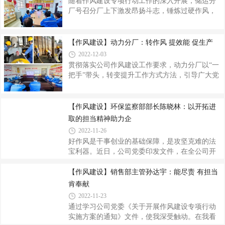
随着作风建设专项行动工作的深入开展，储运分
干、全员参与、精准实施，推动作风建设在安全
厂号召分厂上下激发昂扬斗志，锤炼过硬作风，
生产工作中发挥实效。转变作风促发展。今年以
以奋发有为的工作实绩，助力公司安全、平稳、
来，热电分厂充分利用党支部“三会一课”、分厂工
高质量发展。座谈交流，营造和谐氛围。结合公
作例会、月度工作总结会等，深入学习党的二十
司党委印发《作风建设专项行动实施方案》，储
【作风建设】动力分厂：转作风 提效能 促生产
大精神、习近平总书记三次来陕考察重要讲话重
运分厂进行集中学习，利用主题党日活动、周一
2022-12-03
要指示精神等，进一步增强责任
安全例会、交接班学习宣传廉洁从业相关知识。
贯彻落实公司作风建设工作要求，动力分厂以“一
召开作风建设座谈会，广泛征集对分厂及分厂管
把手”带头，转变提升工作方式方法，引导广大党
理干部在管理及作风建设等方面的建议，认真听
员干部职工守初心增定力、担使命破难题，推动
取员工们的意见建议，现场沟通交流给予答复，
作风建设在行动中见实效，共同推动公司高质量
现场无法解决答复的整理记录在册，协商落实解
稳健发展。深化认识，筑牢“思想关”。根据公司党
【作风建设】环保监察部部长陈晓林：以开拓进
决答复，营造“风正、气顺、心齐、劲足”
委作风建设专项行动工作方案安排，动力分厂第
取的担当精神助力企
一时间召开作风建设动员部署会，并通过分厂生
2022-11-26
产例会宣贯、党员大会学习教育、职工座谈交流
好作风是干事创业的基础保障，是攻坚克难的法
等方式，带动职工从思想上认识作风建设的重要
宝利器。近日，公司党委印发文件，在全公司开
意义。同时，分厂党员干部发挥“关键少数”作用，
展作风建设专项行动。通过近一段时间的学习和
严抓严管、以身作则、身体力行，带头自查自
思考，结合工作实际，我想分享一些自己的心得
【作风建设】销售部主管孙达宇：能尽责 有担当
纠、作表率，切实推动一级做给
和体会。旗帜鲜明讲政治。党的二十大报告明确
肯奉献
提出，“要促进党员干部特别是领导干部带头深入
2022-11-23
调查研究，扑下身子干实事、谋实招、求实
通过学习公司党委《关于开展作风建设专项行动
效”、“要涵养富贵不能淫、贫贱不能移、威武不能
实施方案的通知》文件，使我深受触动。在我看
屈的浩然正气”。这就要求广大党员干部在任何时