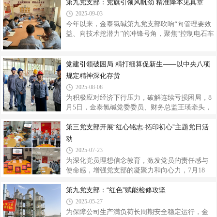
展“勿忘国殇 吾辈自强”《南京照相馆》主题观影
第九党支部：党旗引领风帆劲 精准降本见真章
路”上行稳致远。实地研
活动。公司领导、全体党员、入党积极分子以及
2025-09-03
共青团员共计120余人参加此次活动。影片以1937
今年以来，金泰氯碱第九党支部吹响“向管理要效
年南京大屠杀期间的真实历史影像为背景，以“吉
益、向技术挖潜力”的冲锋号角，聚焦“控制电石车
祥照相馆”为叙事纽带，串联起抗战时期七名普通
数量、减少电石风化、优化发生器排渣、提升设
百姓在民族危亡时刻的抗争和坚守，揭露了日军
备完好率”等关键环节，将战斗堡垒牢牢扎根生产
在南京大屠杀期间自拍罪证的骇人历史。观影过
一线。1-7月份节约电石用量2300吨，节约成本约
党建引领破困局 精打细算促新生——以中央八项
程中，全场始终保持庄严肃穆，当看到无辜百姓
570万元。党建领航破难题，精准施策谋增效电石
规定精神深化存货
在战火中挣扎的场景以及日军肆意
暴露在空气中会发生持续不断的风化，风化的速
2025-08-08
率与时间成正比。分厂每日根据电石库存核算次
为积极应对经济下行压力，破解连续亏损困局，8
日所需电石车数量，精准管控厂外电石车。坚持
月5日，金泰氯碱党委委员、财务总监王瑛牵头，
每日电石清库，储运分厂制定运行各班破碎时间
组织财务、审计、企管、生产等多部门成立专项
及破碎任务量，实现夜班及时清库，破碎完毕后
小组，以“摸清库存底数、盘活沉淀资产、严控资
第三党支部开展“红心铭志·拓印初心”主题党日活
及时清理机口周边及卸车通道的
金占用”为目标，深入生产一线开展存货管理专项
动
调研。直面困境，以作风转变破解管理痛点。近
2025-07-23
年来，受原材料价格波动、市场需求疲软等多重
为深化党员理想信念教育，激发党员的责任感与
因素影响，氯碱行业整体承压，公司连续两年亏
使命感，增强党支部的凝聚力和向心力，7月18
损，存货资金占用构成制约现金流的关键瓶颈，
日，第三党支部举办了“红心铭志·拓印初心”主题
不仅占用大量运营资金，更潜藏资产贬值风险。
党日活动。活动中，支部精心准备了承载红色印
第九党支部：“红色”赋能检修攻坚
在此背景下，公司提出“以中央八项规定精神淬炼
记的“党徽”“我心向党”“红心向党”等各式拓印模
2025-05-27
管理作风”的工作思路，由财务管
具，党员们怀着崇敬之心，细心铺纸、均匀着
为保障公司生产满负荷长周期安全稳定运行，金