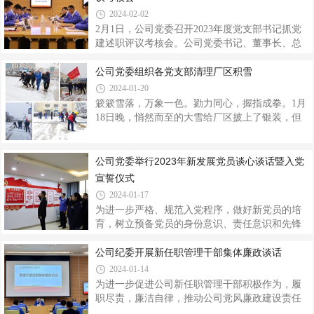
项工作的顺利开展。随后对支部和
和工作实际进行了交流发言。“习近平总书记在二
2024-02-02
十届中央纪委三次全会上的重要讲话，明确提出
2月1日，公司党委召开2023年度党支部书记抓党
推进自我革命‘九个以’的实践要求，对持续发力、
建述职评议考核会。公司党委书记、董事长、总
纵深推进反腐败斗争作出战略部署，为新时代新
经理高万升出席会议并作总结讲话，党委班子成
征程深入推进全面从严治党、党风廉政建设和反
员，各党支部书记、支部委员、党委工作部及纪
公司党委组织各党支部清理厂区积雪
腐败斗争提供了根本遵循。纪检干部要认真学习
律检查室等30余人参加。党委副书记、工会主席
2024-01-20
贯彻全会精神，深刻领悟习近平总书记关
刘海峰主持会议。会上，公司副总经理张庆宣读
簌簌雪落，万象一色。勠力同心，握指成拳。1月
了《关于表彰2023年度“党员示范岗”的决定》和
18日晚，悄然而至的大雪给厂区披上了银装，但
《关于对2024年“党员示范岗”命名授牌的决定》，
大面积积雪也带来了安全隐患，为保障广大职工
同时对2024年度新选树“党员示范岗”集体和个人进
出行安全，保障生产现场安全稳定运行，1月19
行了现场授牌，希望新年度的“党员示范岗”立足岗
日，公司党委组织带动各党支部为厂区清理积
公司党委举行2023年新发展党员谈心谈话暨入党
位、扎实工作，充分发挥模范带头作用，为公司
雪。清雪现场，广大党员热情高涨、干劲十足，
宣誓仪式
可持续高质量发展蓄势赋能
手拿扫帚，铁铲等工具，铲的铲、扫的扫，对各
2024-01-17
自辖区的办公楼前广场、主次干道、交通路口等
为进一步严格、规范入党程序，做好新党员的培
重点区域的积雪进行了清理，全力排除安全隐
育，树立预备党员的身份意识、责任意识和先锋
患。虽然室外寒风凛冽，但劳动的热情和团结的
模范意识。1月16日，公司党委举行2023年新发展
力量使这个清晨格外温暖，雪铲与地面摩擦，奏
党员谈心谈话暨入党宣誓仪式。公司党委副书
公司纪委开展新任职管理干部集体廉政谈话
响扫雪除冰进行曲，飘扬的红色党旗与忙碌的身
记、工会主席刘海峰出席会议并讲话。会上，刘
2024-01-14
海峰代表公司对新发展党员表示衷心的祝贺，详
为进一步促进公司新任职管理干部积极作为，履
细问询了各位新发展党员的工作和生活情况，并
职尽责，廉洁自律，推动公司党风廉政建设责任
为他们配发了党徽和《中国共产党章程》，希望
制全面落实，营造风清气正的干事创业环境，1月