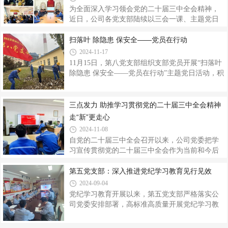
容，为党支部标准化规范化建设列出了推进步
为全面深入学习领会党的二十届三中全会精神，
骤。按照《党支部标准化规范化建设验收标
近日，公司各党支部陆续以三会一课、主题党日
准》，由专人负责梳理支部在标准化规范化建设
等形式，组织全体党员深入学习贯彻党的二十届
工作中存在的突出问题，对查找出的问题认真分
三中全会精神，深刻把握全会精神的基本内涵和
扫落叶 除隐患 保安全——党员在行动
析研究，列出党支部问题清单，建立整改落
实践要求，并结合岗位实际，广泛开展讨论，不
2024-11-17
断掀起学习热潮，进一步激发起全体党员干部职
11月15日，第八党支部组织支部党员开展“扫落叶
工立足岗位、建功立业的工作热情。大家纷纷表
除隐患 保安全——党员在行动”主题党日活动，积
示，将齐心协力抓好贯彻落实，紧盯任务目标不
极发挥党员的先锋模范作用，为厂区筑牢安全防
放松，团结一心，拼搏奋进，以高水平生产运行
线。活动现场，党员们手持扫帚、耙子等工具，
实现扭亏为盈，以高标准的要求按期完成就地改
精神抖擞地来到化水综合泵房门前，这片区域平
三点发力 助推学习贯彻党的二十届三中全会精神
造，以高质量的发展推动企业转型升级迈出新步
日里人员往来频繁，秋冬交替之际，落叶堆积不
走“新”更走心
伐，为实现企业可持续高质量发展贡献磅礴
仅影响美观，更重要的是可能带来火灾安全隐
2024-11-08
患。湿漉漉的落叶如果不及时清理，会让路面变
自党的二十届三中全会召开以来，公司党委把学
得湿滑，极易导致行人滑倒摔伤。大家分工合
习宣传贯彻党的二十届三中全会作为当前和今后
作，有条不紊地开始清理工作。有的同志负责用
一个时期的首要政治任务，在内容上重实，在形
扫帚将落叶扫成一堆，有的同志用耙子将落叶耙
式上求新，在实践上重效，引导广大党员干部职
第五党支部：深入推进党纪学习教育见行见效
在一起，他们挥舞着耙子的身影在阳光下
工用党的最新理论武装头脑，在推动公司高质量
2024-09-04
发展进程中奋发有为。找准“支撑点”，在政治学习
党纪学习教育开展以来，第五党支部严格落实公
上着力。公司党委高度重视，按照“先学一步、深
司党委安排部署，高标准高质量开展党纪学习教
学一层、多悟一分”的要求，第一时间召开中心组
育，把党纪学习教育的成果转化为履职尽责、担
专题学习会，共同学习“进一步全面深化改革的总
当作为的强大动力，不折不扣将各项工作落到实