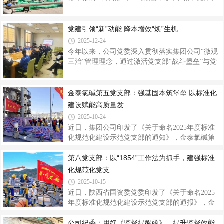
象”的雄浑壮阔景观。藏雪楼、诗词馆掩映在白雪
靶向发力，围绕电石消耗管控、设备改造升级、
下更显沉穆庄重，党员们踏着积雪沿着景区步道
水资源节约及动力电优化等重点工作落地多项务
前行，跟随讲解员的介绍，聆听毛泽东诗词背后
实举措，累计实现成本节约900万元。全流程管控
党建引领“新”动能 降本增效“焕”生机
的创作故事和时代背景，感悟诗词背后蕴含的革
电石消耗，年节约成本855.6万元。电石消耗是生
2025-12-24
命浪漫主义情怀与伟人胸怀。在观
产环节成本控制的核心，第九党支部立足分厂生
今年以来，公司党委深入贯彻落实集团公司“微观
产实际，从全流程强化电石管控，以精细化管理
三治”管理理念，通过激活党支部“战斗堡垒”与党
压缩消耗空间。严格执行电石日清库制度，针对
员“先锋模范”双引擎，全方位推进降本增效，挖掘
电石风化消耗占比高的问题，落实每日清库要
效益空间，用实干笃行书写企业降本增效的亮眼
求，缩短电石库内停留时间，最大限度降低风化
答卷。凝聚思想共识，牢固树立成本意识深入贯
金泰氯碱第五党支部：强基固本筑堡垒 以标准化
损耗；强化设备运维保障，重点对一、二破
彻中央八项规定精神学习教育工作期间，公司班
建设赋能高质量发
子成员带头践行“过紧日子”理念，通过专题党委
2025-10-24
会、经济活动分析会等形式，定期研判公司经营
近日，集团公司印发了《关于命名2025年度标准
收入、产品产量、采购成本、制造费用、工艺消
化规范化建设示范党支部的通知》，金泰氯碱第
耗、产品质量等生产经营数据，各党支部围绕“三
五党支部获评集团公司年度标准化规范化建设示
行动一建设”工作目标，以“党建+降本增效”将费用
范党支部。这一荣誉不仅是对该支部党建工作标
第八党支部：以“1854”工作法为抓手，建强标准
降低指标分解到各运行
准化规范化水平的认可，更是公司“党建+生产”深
化规范化党支
度融合所取得的实践缩影，为公司基层党建高质
2025-10-15
量发展再添一张“亮丽名片”。本期专题将推出金泰
近日，陕西省国资委党委印发了《关于命名2025
氯碱第五党支部在标准化规范化建设中的特色路
年度标准化规范化建设示范党支部的通报》，金
径与实践成效。金泰氯碱第五党支部紧扣“高质量
泰氯碱第八党支部获评省国资委标准化规范化建
党建引领高质量发展”主线，以提升党组织战斗力
设示范党支部。这一荣誉不仅是对该支部党建工
公司纪委：用好《监督提醒函》，提升监督效能