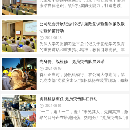
日的祝贺和亲切的慰问，详细询问复转军人岗位
廉洁自律意识，筑牢拒腐防变能力，打造忠诚、
工作情况，与大家一同回忆军旅生活，畅谈军旅
干净、担当的干事创业队伍。7月19日，公司纪委
生涯给自身成长带来的巨大影响。会议强调，广
组织对7名拟提拔管理干部开展任前廉政法规考试
大复转军人要继续崇尚荣誉，强化责任担当。一
和集体廉政谈话。打好履职“预防针”，做好任
公司纪委开展纪委书记讲廉政党课暨集体廉政谈
是持续保持军人优良作风，军装变工装
前“第一考”。考试内容涉及《党章》《中国共产党
话暨护苗行动
纪律处分条例》《监察法》《公职人员政务处分
2024-06-18
法》等党纪党规及法律法规知识,将廉政教育与干
为深入学习贯彻习近平总书记关于党纪学习教育
部任用相结合,从不同角度测试管理干部对党纪法
的重要讲话和重要指示精神，教育引导党员、年
规的认识、理解和掌握程度,通过以考促学、以学
轻干部不断提升党性修养，自觉遵守党的纪律，
促廉,督促管理干部自觉加强政治理论学习,使党纪
筑牢拒腐防变的思想防线。6月14日，公司纪委组
亮身份、战检修，党员突击队展风采
法规入脑入心，并在新的岗位上
织开展纪委书记讲廉政党课暨集体廉政谈话暨护
2024-06-03
苗行动，公司主管及以上管理干部、采购、销售
奋斗正当时，扬帆砥砺行。在公司大修期间，第
重点岗位从业人员共计50余人参加活动。学习典
九党支部“党员突击队”旗帜飘扬在装置现场，佩戴
型案例，强化不敢腐的震慑。集中学习年轻干
着党徽的党员奋战在各个检修现场，他们始终牢
部“利用管理漏洞侵吞巨额公款”“在吹捧奉承中迷
记初心使命，关键时刻冲锋在前，急难险重奋勇
失的年轻干部”等违规违纪典型案例，深刻汲取教
担当，凝心聚力奏响奋进乐章，用行动践行“一个
勇挑检修重任 党员突击队在行动
训，持续放大震慑效应，把“看得到、听得到的教
支部就是一个堡垒，一名党员就是一面旗帜”。那
2024-06-01
训”变成“刻在心里的敬畏”，时刻
一抹鲜红，是精诚协作的底色。大修前，分厂需
“一二，走！一二，走！”未见其人，先闻其声，激
要对上清液冷却项目管道预制，支部立即组织全
昂的口号声在塔池回荡。热电分厂“党员突击队”用
体党员及分厂职能人员对430米清液管道进行除锈
火热的金泰情怀奋战在凉水塔塔池检修现场，用
刷漆。刷漆过程中，大家分工明确，有的除锈，
实际行动全力促进此次检修任务落实见效，确保