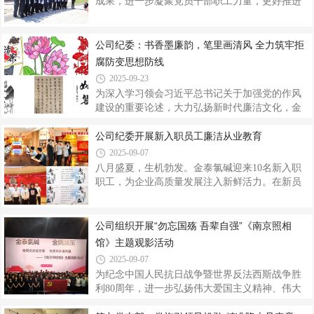
成果，进一步凝聚党员干部职工力量，更好推进
灾，下好部署“先手棋”。防汛救灾，部署先行。第
公司各项工作再上新台阶，9月20日至21日，金泰
九党支部迅速组织召开防汛工作专题会议，及时
氯碱党委组织开展“学习南泥湾精神 助推企业高质
传达学习公司关于防汛工作的最新要求和预警信
量发展”主题党日活动，通过沉浸式红色研学、互
公司纪委：书香墨廉韵，笔里画清风 全力筑牢拒
息，科学研判分厂面临的雨情、水情和潜在风
动式团队拓展与深度式交流座谈，让全员在实践
腐防变思想防线
险，制定《防汛应急响应预案》，明确了指挥
中筑牢信仰之基，汇聚奋进之力。研学参观忆初
2025-09-23
心，红色寻根铸信仰青山环抱，稻浪翻滚。一行
为深入学习领会习近平总书记关于加强党的作风
人首先来到南泥湾党徽广场，在鲜红的党徽前，
建设的重要论述，大力弘扬新时代廉洁文化，金
全体党员整齐列队，高举右拳，重温入党誓
泰氯碱纪委组织开展新时代廉洁文化作品征集活
词。“我志愿加入中国共产党……”，铿锵有力的誓
动，将廉洁教育与文化创作深度融合，引导党员
公司纪委开展新入职员工廉洁从业教育
言在广场上回响，不仅是对入党初心
干部职工筑牢拒腐防变思想防线，为公司高质量
2025-09-07
发展注入廉洁动能。精心策划，主题鲜明突出。
八月盛夏，生机勃发。金泰氯碱迎来10名新入职
公司纪委高度重视此次廉洁文化艺术作品征集活
职工，为企业高质量发展注入新鲜活力。在新员
动，将其作为推进纪律教育全覆盖、发挥廉洁教
工入职初期的系列培养中，公司纪委主动靠前、
育新载体的重要抓手，制定印发《关于开展新时
精准发力，为“萌新”们量身定制廉洁教育“成长套
代廉洁文化作品征集活动的通知》，积极动员公
餐”，帮助扣好职业生涯“第一粒扣子”。廉洁初
公司组织开展“勿忘国殇 吾辈自强”《南京照相
司所属各党支部参与活动，要求廉洁书法、绘
课，植“廉”心以案说纪，筑牢思想防线。公司纪委
馆》主题观影活动
画、诵读等艺术作品，以“清风育德守初心，
采用“视频浸润+案例剖析”模式开展专题教育，组
2025-09-07
织新员工观看警示教育片《扣子》，并通报典型
为纪念中国人民抗日战争暨世界反法西斯战争胜
案例，引导新入职员工明晰违纪违法成本，真切
利80周年，进一步弘扬伟大爱国主义精神、伟大
感受违法犯罪带来的深刻教训和所需付出的沉痛
抗战精神，9月1日至2日，金泰氯碱分批次组织开
代价，充分激发“廉”动力，助力新员工在“廉洁之