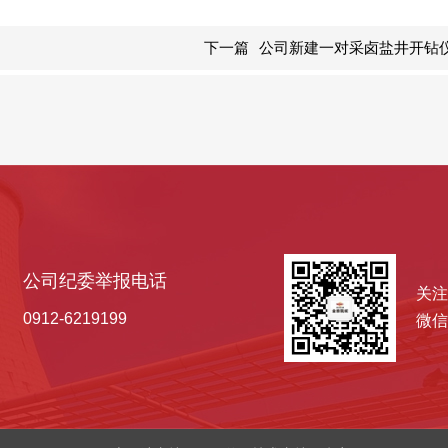
下一篇
公司新建一对采卤盐井开钻
公司纪委举报电话
关注
0912-6219199
微信