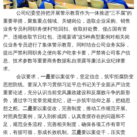
公司纪委坚持把开展警示教育作为一体推进“三不腐”的
重要举措，聚集重点领域、关键岗位，选取企业采购、销售
业务专员利用职务便利“吃回扣、收取好处费、侵占国有资
产、违规收取节日红包、违规宴请”这5种典型案例对相关岗
位业务专员进行了集体警示教育。同时结合公司业务实际，
提出严禁利用职务之便向客户吃拿卡要，严禁将公司客户信
息、技术参数等重要商务数据私自泄露等廉洁从业纪律要
求。
会议要求，
一是
要以案促学，坚定信念，筑牢拒腐防变
思想防线。要深入学习贯彻习近平总书记关于全面从严治党
重要论述，充分认识当前党风廉政建设和反腐败斗争的新形
势，通过学习党章党规党纪，进一步筑牢信仰之基，把稳思
想之舵。
二是
要以案促改，完善制度，推动工作规范开展。
对照典型案例，深入剖析成因，认真查摆存在的问题和不
足，规范业务流程，完善相关制度，确保各项工作有章可
依，有据可循，形成长效机制。
三是
要以案促干，压实责