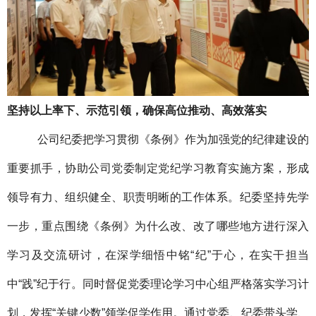
坚持以上率下、示范引领，确保高位推动、高效落实
公司纪委把学习贯彻《条例》作为加强党的纪律建设的
重要抓手，协助公司党委制定党纪学习教育实施方案，形成
领导有力、组织健全、职责明晰的工作体系。纪委坚持先学
一步，重点围绕《条例》为什么改、改了哪些地方进行深入
学习及交流研讨，在深学细悟中铭“纪”于心，在实干担当
中“践”纪于行。同时督促党委理论学习中心组严格落实学习计
划，发挥“关键少数”领学促学作用。通过党委、纪委带头学、