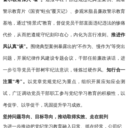
警示教育片《国资“蛀虫”覆灭记》、参观米脂县廉政警示教育
基地，通过“情景式”教育，督促党员干部直面违纪违法的惨痛
代价，从而把遵规守纪刻印在心，内化为言行准则。
推进作
风认真“谈”。
围绕典型案例暴露出的“不作为、慢作为”等突出
问题，开展纪律作风建设专题会议，干部任前廉政谈话，进
一步引导党员干部树牢纪法意识，锤炼过硬作风。
知行合一
注重“考”。
以党章党规党纪为重点，组织开展应知应会测
试，广泛调动党员干部职工参与党纪学习教育的积极性，以
考促学、以学促干，巩固提升学习成效。
坚持问题导向、目标导向，推动取得实效、走在前列
为进一步推动把党纪学习教育融入日常、抓在经常，公司纪