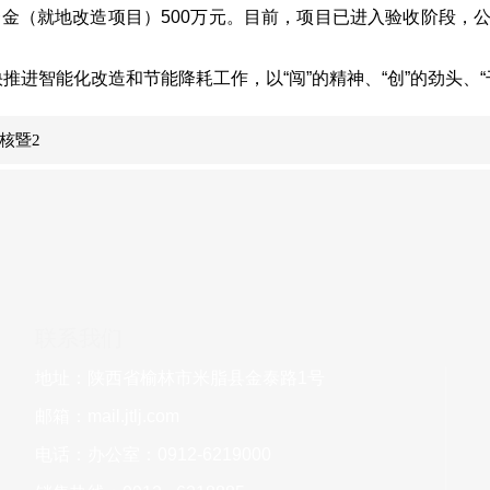
资金（就地改造项目）500万元。目前，项目已进入验收阶段
推进智能化改造和节能降耗工作，以“闯”的精神、“创”的劲头、
核暨2
联系我们
地址：陕西省榆林市米脂县金泰路1号
邮箱：
mail.jtlj.com
电话：办公室：0912-6219000