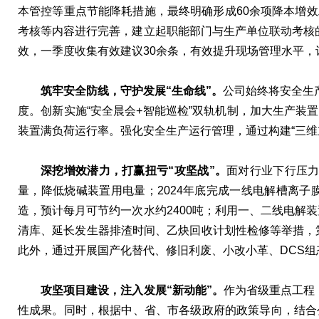
本管控等重点节能降耗措施，最终明确形成60余项降本增
考核等内容进行完善，建立起职能部门与生产单位联动考核
效，一季度收集有效建议30余条，有效提升现场管理水平，
筑牢安全防线，守护发展“生命线”。
公司始终将安全生
度。创新实施“安全晨会+智能巡检”双轨机制，加大生产
装置满负荷运行率。强化安全生产运行管理，通过构建“三维
深挖增效潜力，打赢扭亏“攻坚战”。
面对行业下行压力
量，降低烧碱装置用电量；2024年底完成一线电解槽离子
造，预计每月可节约一次水约2400吨；利用一、二线电解
清库、延长发生器排渣时间、乙炔回收计划性检修等举措，第一
此外，通过开展国产化替代、修旧利废、小改小革、DCS组
攻坚项目建设，注入发展“新动能”。
作为省级重点工程
性成果。同时，根据中、省、市各级政府的政策导向，结合