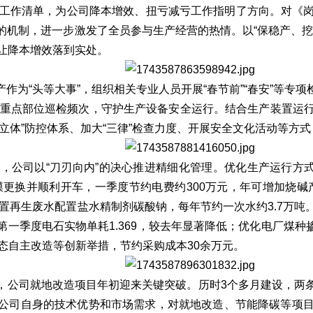
效工作清单，为公司降本增效、扭亏减亏工作指明了方向。对《
的机制，进一步激发了全员参与生产经营的热情。以“保稳产、挖
让降本增效落到实处。
产作为“头等大事”，组织相关专业人员开展“春节前”“春安”等
装置重点部位巡检频次，守护生产设备安全运行。结合生产装置运
立体”防控体系、加大“三律”检查力度、开展安全文化活动等方
，公司以“刀刃向内”的决心推进精细化管理。优化生产运行方
膜更换并顺利开车，一季度节约电费约300万元，年可增加烧碱
装置再生废水配置盐水精制剂碳酸钠，每年节约一次水约3.7万
季度电石实物单耗1.369，较去年显著降低；优化电厂煤种掺烧
态自主改造等创新举措，节约采购成本30余万元。
，公司就地改造项目年初迎来关键突破。历时3个多月建设，两
公司自身的技术优势和市场需求，对就地改造、节能降碳等项