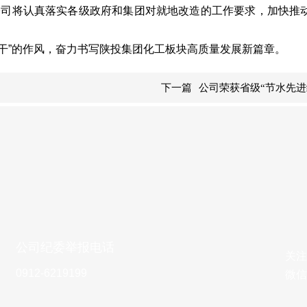
，公司将认真落实各级政府和集团对就地改造的工作要求，加快推
“干”的作风，奋力书写陕投集团化工板块高质量发展新篇章。
下一篇
公司荣获省级“节水先进
公司纪委举报电话
关注
0912-6219199
微信