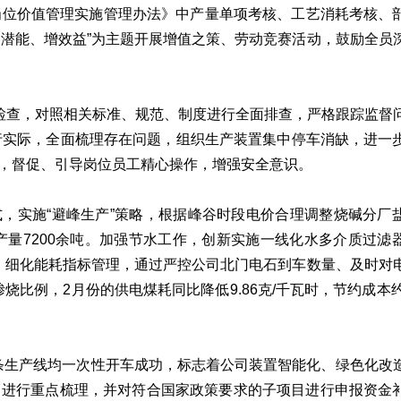
岗位价值管理实施管理办法》中产量单项考核、工艺消耗考核、
潜能、增效益”为主题开展增值之策、劳动竞赛活动，鼓励全员
专项检查，对照相关标准、规范、制度进行全面排查，严格跟踪监督
行实际，全面梳理存在问题，组织生产装置集中停车消缺，进一
式，督促、引导岗位员工精心操作，增强安全意识。
式，实施“避峰生产”策略，根据峰谷时段电价合理调整烧碱分厂
产量7200余吨。加强节水工作，创新实施一线化水多介质过滤
吨。细化能耗指标管理，通过严控公司北门电石到车数量、及时对
比例，2月份的供电煤耗同比降低9.86克/千瓦时，节约成本约
条生产线均一次性开车成功，标志着公司装置智能化、绿色化改
目进行重点梳理，并对符合国家政策要求的子项目进行申报资金