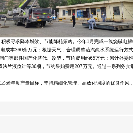
极寻求降本增效、节能降耗策略。今年1月完成一线烧碱电解槽改造
用电成本360余万元；根据天气，合理调整蒸汽疏水系统运行
阀门等部件国产化替代、改型，节约费用约65万元；累计外委维修
法兰液位计等36项，节约采购费用207万元。通过一系列务
氯乙烯年度产量目标，坚持精细化管理、高效化调度的优良作风