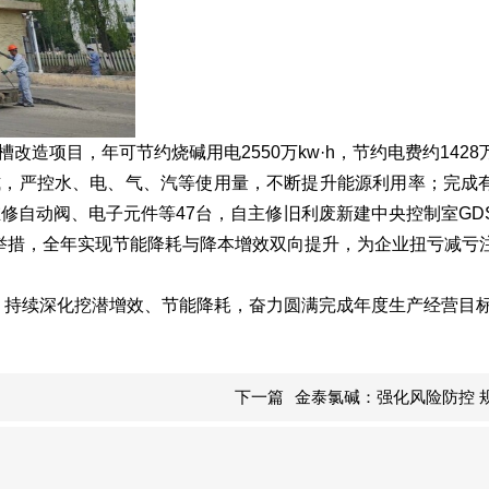
项目，年可节约烧碱用电2550万kw·h，节约电费约1428
方式，严控水、电、气、汽等使用量，不断提升能源利用率；完成
自动阀、电子元件等47台，自主修旧利废新建中央控制室GDS
实举措，全年实现节能降耗与降本增效双向提升，为企业扭亏减亏
，持续深化挖潜增效、节能降耗，奋力圆满完成年度生产经营目
下一篇
金泰氯碱：强化风险防控 