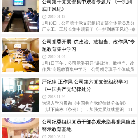
公司第十党支部集中观看专题片 《一抓到
公司各党支部书记重点围绕履行党建工作责任、
的效果。 会后，全体党员纷纷表示，将逐条对照
推进全面从严治党加强党建、党建工作要点落
底正风纪》
会上提出的各项问题及意见建
实、党建服务生产经营、推动改革发展等方面，
2019-01-12
就2018年度抓党建工作情况进行了述职汇报。 会
1月10日，公司第十党支部组织支部全体党员及分
议深入交流讨论了现阶段支部党建工作存在的问
厂专工、工段长集中观看了《一抓到底正风纪--秦
题和不足，分析问题成因、明确整改措施，总结
岭违建整治始末》新闻专题片。 专题片精准剖析
并分享了党建亮点经验做法，并就进一步提高支
公司党委开展“讲政治、敢担当、改作风”专
了“秦岭北麓西安境内违建别墅案”暴露的党员政治
部党建工作水平作了表态和展望。 刘海峰书记代
规矩与政治纪律、工作作风等方面存在的问题及
题教育集中学习
表公司党委对述职情况进行了点评，肯定
原因，充分体现了以习近平同志为核心的党中央
2019-01-04
推进全面从严治党、正风肃纪的坚定决心，教训
1月1日下午，公司党委召开“讲政治、敢担当、改
十分深刻，警示意义重大。 观看结束后，支部书
作风”专题教育集中学习，公司领导班子全体成员
记潘青军组织全体人员深入开展研讨交流。潘青
参加了学习研讨。 会议对《习近平谈治国理政
军强调，一定要清醒认识，切实提高政治站位，
严纪律 正作风 公司第六党支部组织学习
（第二卷）》中“守纪律，讲规矩”“全面从严治
筑牢“四个意识”，始终把严守党的政治纪律和政治
党”的重要论述，《中纪委办公厅关于贯彻落实习
《中国共产党纪律处分
规矩摆在首位，结合公司违
近平总书记重要指示精神集中整治形式主义、官
2018-11-26
僚主义的工作意见》等规定篇目内容进行了研
为深入学习贯彻《中国共产党纪律处分条例》
读。 班子成员结合思想和工作实际，围绕专题教
（以下简称《条例》），加强党员红线意识，11
育的精神实质和要求进行了深入学习研讨，进一
月24日，公司第六党支部组织座谈会，集中讨论
深挖思想根源，统一认识，为专题教育下一步工
公司纪委组织党员干部参观米脂县党风廉政
学习《条例》。座谈会由第六党支部书记张军锋
作奠定了思想基础。 会议强调：一要加强学习，
主持，全体党员、副工段长以上职能人员参加。
警示教育基地
深入领会相关文件精神，认真撰
座谈会上，党支部书记张军锋带领全体参会人员
2019-08-24