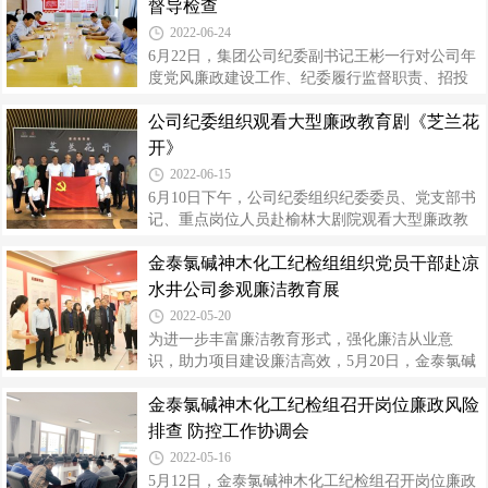
督导检查
的能力为项目建设及公司高质
团公司“十个严禁”等制度规定令人敬畏；办公桌
2022-06-24
椅、电脑、同步录音等设施一应俱全，谈话桌椅
6月22日，集团公司纪委副书记王彬一行对公司年
采用回字形摆放，突显了同志间的平等与关爱。
度党风廉政建设工作、纪委履行监督职责、招投
整个谈话室布局简洁而庄重，为谈话对象营造了
标领域违规违纪问题自查情况等专项工作落实情
既庄重严肃又温馨的谈话环境和氛围。谈话室的
公司纪委组织观看大型廉政教育剧《芝兰花
况进行督导检查。公司领导班子成员、党委工作
建成，能够更好地发挥以心感
部、纪律检查室、行政部等部门负责人及相关专
开》
责参加迎检工作。督导组采取查阅资料、对照清
2022-06-15
单检查、现场询问等方式，主要围绕“第一议题”制
6月10日下午，公司纪委组织纪委委员、党支部书
度建立和落实、国企改革三年行动计划、公务用
记、重点岗位人员赴榆林大剧院观看大型廉政教
车、办公用房排查整治、公务接待“吃公函”、班子
育剧《芝兰花开》。该剧主要以主人公——女市
成员履行“一岗双责”等党委落实全面从严治党主体
金泰氯碱神木化工纪检组组织党员干部赴凉
长支蕙兰家庭矛盾逐步展开。展示了女市长在利
责任情况；强化政治监督、做细日常监督、运用
益和原则、亲情和法律、坚守与放弃之间产生的
水井公司参观廉洁教育展
监督执纪“四种形态”等纪委
激烈矛盾冲突，塑造了一位廉洁奉公、心怀大
2022-05-20
爱、坚持原则的人民公仆形象，树立了廉洁坚
为进一步丰富廉洁教育形式，强化廉洁从业意
守、平安是福的价值取向，传递了良好的家风家
识，助力项目建设廉洁高效，5月20日，金泰氯碱
教，传播了勤政廉政理念。“一个人职位的高低又
神木化工纪检组组织党员干部赴凉水井公司参观
能说明什么？”、“淡泊名利心灵才能安宁”、“秉公
金泰氯碱神木化工纪检组召开岗位廉政风险
廉洁教育展厅，接受警示教育，公司领导班子成
办事，依法处理”……支蕙兰的一句句话斩钉截
员，重点部室负责人共计13人参加。展厅采用大
排查 防控工作协调会
铁，在震撼着剧中人的同时，也在向现
量的图片、文字、数据、视频等表现形式，以习
2022-05-16
近平总书记关于党风廉政建设和反腐败斗争的重
5月12日，金泰氯碱神木化工纪检组召开岗位廉政