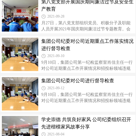
第八党支部开展国庆期间廉洁过节及安全生
员开展集体廉政谈话暨招标领域警示教育工作。
求，一是加强理论学习，提升政治素养。各专兼
会议由公司纪委书记魏斌主持。各相关单位主管
产教育
职纪检干部要把学习习近平总书记来陕考察重要
以上管理干部及关键岗位人员共计40人参会。会
2021-09-28
讲
议集中学习了集团公司和公司招标管理办法及相
月27日，第八党支部组织党员、积极分子及职能
关制度规定，要求关键岗位人员不断强化制度法
人员开展2021年国庆期间廉洁过节专题教育。会
规学习，提升纪律规矩意识，切实形成按制度办
议学习了公司《关于中秋国庆双节期间廉洁过节
事，靠制度管人的良好机制。集中学习了陕西省
集团公司纪委对公司近期重点工作落实情况
的通知》，组织观看了时代楷模龚全珍的优秀事
有关招标领域的违规违纪典型案例，通过鲜活的
迹。会议指出，龚全珍是新时代共产党的优秀代
进行督导检查
案例让干部职工进一步明确底线红线，
表，她一生淡泊名利、无私奉献，忠于职守，在
2021-09-10
平凡的岗位上几十年如一日，兢兢业业，教书育
9月10日，集团公司第一纪检监察室肖佳主任一行
人，她是我们广大党员的光辉榜样。号召支部党
对公司近期重点工作开展情况和招投标领域违规
员学习龚全珍同志敬业奉献的精神，扎实做好本
违纪问题专项自查工作完成情况进行督导检查。
职工作。会议要求全体党员、积极分子和职能人
集团公司纪委对公司进行督导检查
公司纪委书记魏斌、党委工作部、纪律检查室、
员增强廉洁自律能力，通过典型案例学习，照镜
审计法务部及安全监察部等部门负责人及相关专
2021-09-12
子、正衣冠，在工作作风及廉洁自律方面对
责参加检查工作。督导组采取查阅资料、现场询
9月10日，集团公司第一纪检监察室肖佳主任一行
问等方式，按照2019-2020年巡视巡察反馈意见整
对公司近期重点工作开展情况和招投标领域违规
改落实、围绕“十四五”规划开好局、起好步推动高
违纪问题专项自查工作完成情况进行督导检查。
质量发展、党委发挥“把方向、管大局、保落实”作
公司纪委书记魏斌、党委工作部、纪律检查室、
用、公务用车、办公用房排查整治、五一、端午
审计法务部及安全监察部等部门负责人及相关专
学史崇德 共筑良好家风 公司纪委组织召开
期间正风肃纪、整治群众身边腐败和作风问题、
责参加检查工作。督导组采取查阅资料、现场询
先进楷模家风故事分享
纪检机构落实“三转”、疫情防
问等方式，按照2019-2020年巡视巡察反馈意见整
2021-08-04