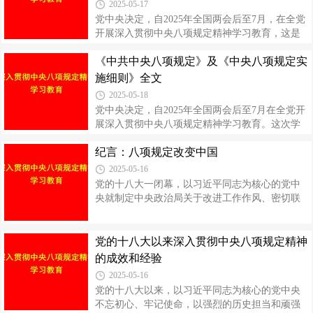
2025-05-17
实中央八项规定精神，深入打好作风建设攻坚战
党中央决定，自2025年全国两会后至7月，在全党
持久战，为奋力谱写中国式现代化建设的陕西新
开展深入贯彻中央八项规定精神学习教育，这是
篇章提供坚强保障。省委副书记、省长赵刚，省
今年党建工作的重点任务。习近平总书记高度重
政协主席徐新荣，省委副书记邢善萍和其他现职
《中共中央八项规定》及《中央八项规定实
视，亲自谋划确定学习教育主题，多次发表重要
省级领导出席会议。会上，学习了习近平总书记
讲话，多次作出重要指示批示，为开展好学习教
施细则》全文
关于加强党的作风建设的重要论述，传达了
育指明了方向。开展这次学习教育，是巩固拓展
2025-05-18
学习贯彻习近平新时代中国特色社会主义思想主
党中央决定，自2025年全国两会后至7月在全党开
题教育成果和巩固深化党纪学习教育成果、纵深
展深入贯彻中央八项规定精神学习教育。这次学
推进全面从严治党的重要举措，是密切党群干群
习教育，是习近平总书记亲自点题、亲自部署的
关系、巩固党的执政基础的必然要求，是推进中
纪言：八项规定改变中国
一项重要工作，也是2025年党建工作的一项重点
国式现代化的有力保障。各级党组织要充分认识
任务。中央八项规定是什么？中央八项规定是指
2025-05-16
开展这次学习教育的重要意义，切实抓好学
2012年12月4日中共中央政治局会议审议通过的
党的十八大一闭幕，以习近平同志为核心的党中
《十八届中央政治局关于改进工作作风、密切联
央就制定中央政治局关于改进工作作风、密切联
系群众的八项规定》，具体包括改进调查研究、
系群众的八项规定，以身作则、以上率下，踏石
精简会议活动、精简文件简报、规范出访活动、
留印、抓铁有痕，以徙木立信之举实现时代风气
改进警卫工作、改进新闻报道、严格文稿发表、
之变，为推动党和国家事业取得历史性成就、发
党的十八大以来深入贯彻中央八项规定精神
厉行勤俭节约等八个方面，简称“中央八项规定”。
生历史性变革，推动当代中国在政治、经济、社
的成效和经验
中央八项规定是对中央政治局的要求，
会、文化和国家治理等方面发生巨大变化提供了
2025-05-16
有力作风保障，为以中国式现代化全面推进强国
党的十八大以来，以习近平同志为核心的党中央
建设、民族复兴伟业积聚了强大正能量。开展深
不忘初心、牢记使命，以强烈的历史担当和顽强
入贯彻中央八项规定精神学习教育，首先要教育