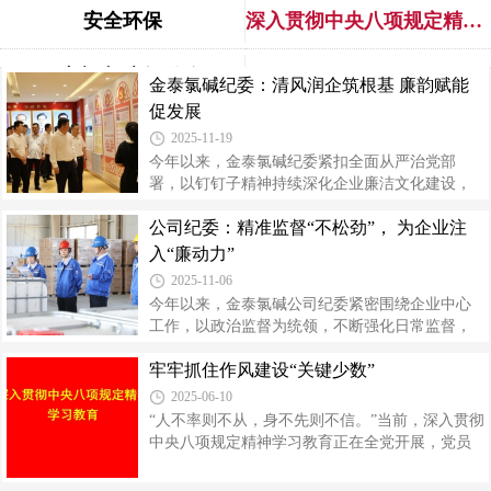
安全环保
深入贯彻中央八项规定精神学习教育
不忘初心 牢记使命
更多
金泰氯碱纪委：清风润企筑根基 廉韵赋能
促发展
2025-11-19
今年以来，金泰氯碱纪委紧扣全面从严治党部
署，以钉钉子精神持续深化企业廉洁文化建设，
将其作为一体推进“三不腐”的基础性工程，通过分
公司纪委：精准监督“不松劲”， 为企业注
层施教、丰富载体、创新形式、拓展阵地等系列
举措，全力推动廉洁文化从“软约束”切实转变为企
入“廉动力”
业高质量发展的“硬支撑”。常态化教育强根基，分
2025-11-06
层施教入脑入心坚持把廉洁教育作为思想建设的
今年以来，金泰氯碱公司纪委紧密围绕企业中心
基础工程，构建“党委领学、支部研学、党员跟
工作，以政治监督为统领，不断强化日常监督，
学、入职必学”的廉洁教育机制，领导班子成员带
持续纠治“四风”，为企业高质量发展注入了强劲
头领学习近平新时代中国特色社会主义思想及习
牢牢抓住作风建设“关键少数”
的“廉动力”。锚定政治监督“定盘星”，把准发展方
近平总书记关于全面从严治党的系列重要论述，
向公司纪委牢牢把握政治监督具体化、精准化、
2025-06-10
全年开展中心组集中学习及相
常态化的要求，紧密围绕党中央重大决策部署和
“人不率则不从，身不先则不信。”当前，深入贯彻
企业中心工作，将监督内容清单化，有效推动政
中央八项规定精神学习教育正在全党开展，党员
治监督走深走实、见事见效。强化思想认识，推
领导干部要更加自觉把自己摆进去，身体力行、
动作风转变。协助公司党委扎实开展深入贯彻中
以上率下，以“头雁效应”引领作风建设。领导干部