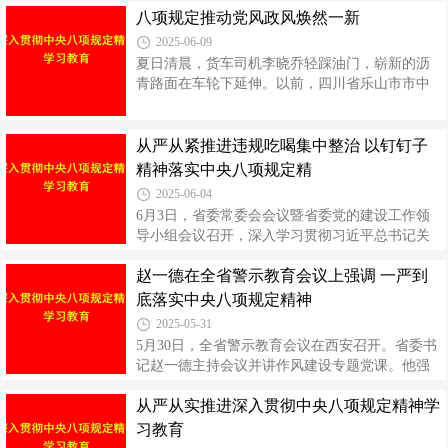
央八项规定精神学习教育，督促公司各级党组织
是党和国家事业发展的“关键少数”，对全党全社会
八项规定推动党风政风焕然一新
严格落实“第一议题”制度，党委理论学习中心组专
都具有风向标作用。谈及作风建设抓“关键少数”的
2025-06-09
题学习习近平总书记关于加强
重要性，习近平总书记一针见血：“凡事都是这样
夏日清晨，货车司机李晓乔轻踩油门，崭新的沥
的，上行下效，上率下行，上有所好、下必甚
青路面在车轮下延伸。以前，四川省乐山市市中
焉，上有所恶、下必不为，上面松一寸、下面松
区青衣路—绿心南路一段坑洼连片，年年修、年
一尺。”领导干部拿出“正人先正己”的勇气和自
年坏，市民的抱怨不少。改变始于“揭榜挂帅”机制
觉，敢于向自己开刀，广大党员干部才能受到感
的推开。市住建部门与市中区携手揭榜，绿心街
从严从紧推进违规吃喝集中整治 以钉钉子
染和触动，更为具象地
道办副主任许珂干脆把办公室搬到工地，手机里
精神落实中央八项规定精
存着37个工作号码，遇到问题随时协调：凌晨两
2025-06-04
点蹲守电缆迁改现场，正午在渣土车旁啃着馒头
6月3日，省委常委会会议暨省委党的建设工作领
办通行证，深夜打着手电筒和设计团队校准图纸
导小组会议召开，深入学习贯彻习近平总书记关
······他说：“现在亮榜攻坚，谁都不想当那‘掉链
于加强党的作风建设的重要论述，学习中央层面
子’的人。”34天携手攻坚，这条路终于修好了。深
赵一德在全省警示教育会议上强调 一严到
深入贯彻中央八项规定精神学习教育工作专班、
入贯彻中央八项规定精
中央纪委办公厅关于2起党员干部在学习教育期间
底落实中央八项规定精神
违规吃喝、严重违反中央八项规定精神典型问题
2025-05-31
的通报，听取全省集中整治违规吃喝工作汇报，
5月30日，全省警示教育会议在西安召开。省委书
对集中整治工作进行再部署。省委书记、领导小
记赵一德主持会议并讲作风建设专题党课。他强
组组长赵一德主持会议并讲话。会议指出，中央
调，要深入学习贯彻习近平总书记关于加强党的
层面学习教育工作专班、中央纪委办公厅的通
从严从实推进深入贯彻中央八项规定精神学
作风建设的重要论述、历次来陕考察重要讲话重
报，充分彰显了以习近平同志为核心的党中央一
要指示精神，扎实开展深入贯彻中央八项规定精
习教育
以贯之推动落实中央八项规定精神的坚定意志
神学习教育，以案为鉴、以案促治，一严到底落