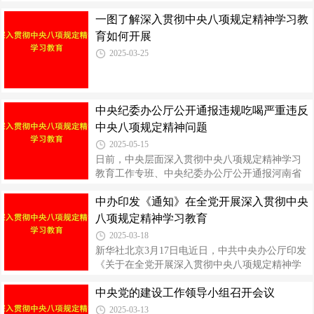
的意志品质，直面党面临的重大风险考验和党内
引导广大党员干部深刻认识贯彻中央八项规定精
一图了解深入贯彻中央八项规定精神学习教
存在的突出问题，总结运用党的百年奋斗历史经
神取得的伟大成就、带来的重大改变，进一
验，从制定和落实中央八项规定开局破题，严字
育如何开展
当头、刀刃向内，以钉钉子精神纠治“四风”，整治
2025-03-25
力度之大、制度执行之严、持续时间之长前所未
有，刹住了一些长期没有刹住的歪风，纠治了一
些多年未除的顽瘴痼疾，党风政风社风焕然一
新，党心军心民心高度凝聚，推动全面从严治党
中央纪委办公厅公开通报违规吃喝严重违反
向纵深发展，开辟以伟大自我革命引领伟大社会
中央八项规定精神问题
革命新境界，在党的建设史上具有重要里
2025-05-15
日前，中央层面深入贯彻中央八项规定精神学习
教育工作专班、中央纪委办公厅公开通报河南省
信阳市、罗山县10名干部在学习教育期间违规吃
中办印发《通知》在全党开展深入贯彻中央
喝、严重违反中央八项规定精神问题。经查，3月
21日，河南省信阳市罗山县委、县委政法委先后
八项规定精神学习教育
召开深入贯彻中央八项规定精神学习教育部署
2025-03-18
会，罗山县委常委、政法委书记李献林参加上述2
新华社北京3月17日电近日，中共中央办公厅印发
个会议。3月22日中午，李献林组织可能影响公正
《关于在全党开展深入贯彻中央八项规定精神学
执行公务的宴请，信阳市委政法委常务副书记叶
习教育的通知》（以下简称《通知》）。《通
金广，市纪委监委驻市委政法委纪检监察组三级
中央党的建设工作领导小组召开会议
知》指出，为贯彻落实党的二十届三中全会部
调研员林志友，市委政法委督查督办科四级调研
署，巩固拓展学习贯彻习近平新时代中国特色社
2025-03-13
员鲍倩、平安创建科科长张玉，罗山县检察