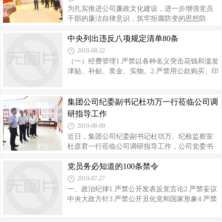
学习了《条例》第一章指导思想、原则和适用范
为扎实推进公司廉政文化建设，进一步增强党员
围，第二章违纪与纪律处分等内容，要求支部各
干部的廉洁自律意识，筑牢拒腐防变的思想防
党员及副工段长以上人员逐条学习，熟练掌握具
线，8月22日，公司纪委组织党员干部前往米脂县
体内容，牢记各项规定，把党的纪律刻在心上，
中央列出违反八项规定清单80条
党风廉政警示教育基地参观学习。公司纪委书记
落实在具体行动上，将铁的纪律真正转化为党员
刘海峰、中层管理干部及党员35人参加。 基地借
2019-08-22
干部和管理干部的日常习惯与自觉遵循。
鉴党风廉政建设新思想新理论，融入了地方文化
（一）经费管理1.严禁以各种名义突击花钱和滥发
元素，巧妙运用多媒体技术，添加“耻辱柱”“探
津贴、补贴、奖金、实物。2.严禁用公款购买、印
监”“时光隧道”等多处实物模拟场景，让参观者经
制、邮寄、赠送贺年卡、明信片、年历等物品。3.
历直击心灵的廉洁洗礼。每到一个展区，随时可
严禁用公款购买赠送烟花爆竹、烟酒、花卉、食
以看到不同行业和领域的腐败案例，一句句警示
品等年货节礼（慰问困难群众职工不在此限）。4.
集团公司纪委副书记杜功万一行莅临公司调
语、一个个身边的实例警醒着每一位参观者在工
依法取得的各项收入必须纳入符合规定的单位账
研指导工作
作中要常思贪欲之害，常怀律己之心
簿核算，严禁违规转移到机关所属工会、培训中
2019-08-09
心、服务中心等单位账户使用。5.严禁超预算或无
近日，集团公司纪委副书记杜功万、纪检监察室
预算安排支出，严禁虚列支出、转移或者套取预
杜彦君一行莅临公司调研指导工作，公司党委书
算资金。6.严格控制国内差旅费、因公临时出国
记薛卫东、纪委书记刘海峰、纪检监察室主任及
费、公务接待费、公务用车购置及运行费、会议
党员务必知道的100条禁令
相关人员参加座谈。 座谈会前，调研组一行参观
费、培训费等支出，年度预算执
了公司廉政文化教育展厅，对公司在推进廉政文
2019-07-27
化示范点创建工作方面取得的成果表示充分肯
一、政治纪律1.严禁公开发表反党言论2.严禁妄议
定。要求公司要以廉政文化教育展厅为平台，持
中央大政方针3.严禁公开丑化党和国家形象4.严禁
续开展系列廉政文化宣传教育活动，营造以廉为
制作、贩卖和传播反党读物和视听资料5.严禁私自
荣、以贪为耻、秉公办事、廉洁从业的浓厚氛
携带、寄递反党读物和视听资料出入境6.严禁组