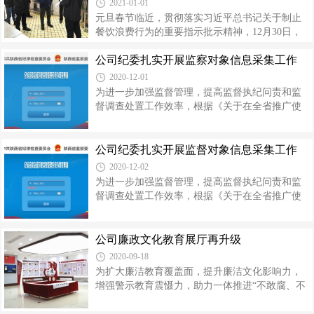
2021-01-01
元旦春节临近，贯彻落实习近平总书记关于制止
餐饮浪费行为的重要指示批示精神，12月30日，
公司纪委书记魏斌及纪律检查室工作人员深入公
公司纪委扎实开展监察对象信息采集工作
司生活区、厂区职工食堂开展“厉行勤俭节约反对
铺张浪费”专项监督检查。检查中，魏斌首先向食
2020-12-01
堂管理人员传达了中央办公厅及集团公司纪委关
为进一步加强监督管理，提高监督执纪问责和监
于元旦春节期间有关工作的通知精神，实地查看
督调查处置工作效率，根据《关于在全省推广使
了食堂食品物资采购情况、制止餐饮浪费宣传情
用“陕西省监察对象信息管理系统”的通知》和集团
况、食堂菜品菜量管控情况、职工用餐情况、食
公司纪委有关要求，近日，公司纪委开展了监督
堂卫生及食品安全情况、公务接待用餐情况等重
对象信息采集工作。本次信息采集范围覆盖了公
公司纪委扎实开展监督对象信息采集工作
点事项，现场听取了有关节约粮食、制止餐饮浪
司、金泰氯碱神木化工、金泰氯碱神木电石三个
2020-12-02
费等工作落实情况。探讨交流中了解到
单位，具体包括全体党员、主管以上管理干部、
为进一步加强监督管理，提高监督执纪问责和监
财务管理部出纳、会计、采供部、销售部关键岗
督调查处置工作效率，根据《关于在全省推广使
位工作人员，共计232人。为确保此次工作顺利进
用“陕西省监察对象信息管理系统”的通知》和集团
行，公司纪委于11月13日至16日分别赴金泰氯碱
公司纪委有关要求，近日，公司纪委开展了监督
神木化工、金泰氯碱神木电石开展专题培训，在
对象信息采集工作。本次信息采集范围覆盖了公
公司廉政文化教育展厅再升级
前期组织学习《监察对象信息管理系统
司、金泰氯碱神木化工、金泰氯碱神木电石三个
2020-09-18
单位，具体包括全体党员、主管以上管理干部、
为扩大廉洁教育覆盖面，提升廉洁文化影响力，
财务管理部出纳、会计、采供部、销售部关键岗
增强警示教育震慑力，助力一体推进“不敢腐、不
位工作人员，共计232人。为确保此次工作顺利进
能腐、不想腐”机制，持续巩固企业风清气正的良
行，公司纪委于11月13日至16日分别赴金泰氯碱
好氛围。近期，公司纪委对廉政文化教育展厅进