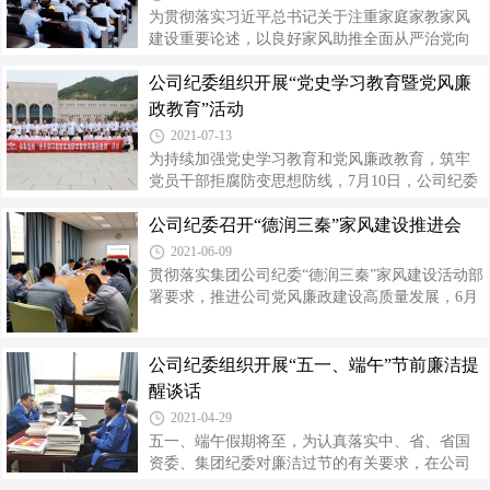
改落实、围绕“十四五”规划开好局、起好步推动高
为贯彻落实习近平总书记关于注重家庭家教家风
质量发展、党委发挥“把方向、管大局、保落实”作
建设重要论述，以良好家风助推全面从严治党向
用、公务用车、办公用房排查整治、五一、端午
纵深发展，推进“德润三秦”家风建设深入开展，8
期间正风肃纪、整治群众身边腐败和作风问题、
公司纪委组织开展“党史学习教育暨党风廉
月1日，公司纪委邀请身边省级劳动模范郭顶同志
纪检机构落实“三转”、疫情防
与广大党员干部面对面分享家风故事及先进事
政教育”活动
迹，金泰氯碱神木电石董事长、总经理王炜、主
2021-07-13
管以上党员干部40余人聆听了此次分享会，会议
为持续加强党史学习教育和党风廉政教育，筑牢
由金泰氯碱纪委书记魏斌主持。纪委书记魏斌首
党员干部拒腐防变思想防线，7月10日，公司纪委
先向党员干部介绍了郭顶同志的先进事迹。随
组织党员干部、支部书记、支部组织纪检委员、
后，郭顶同志结合自己亲身经历，从“组织大于亲
公司纪委召开“德润三秦”家风建设推进会
纪检干部共计34人赴延安革命纪念馆、枣园革命
情、无需提醒的自律、处事公道正派、尽孝于膝
旧址及杨家岭革命旧址开展党史学习教育暨党风
2021-06-09
前、用行动展现担当”五个方面与大家分
廉政教育活动。在延安革命纪念馆广场，全体党
贯彻落实集团公司纪委“德润三秦”家风建设活动部
员干部面向党旗，重温入党誓词，用铿锵有力的
署要求，推进公司党风廉政建设高质量发展，6月
誓言郑重许下承诺，不忘初心、牢记使命。随
7日，公司纪委组织召开“德润三秦”家风建设推进
后，大家一同进入延安革命纪念馆，在讲解员的
会。公司各党支部书记、支部组织纪检委员及纪
带领下，深入学习了党在延安时期的背景、历史
律检查室工作人员共计19人参加会议。会上，公
公司纪委组织开展“五一、端午”节前廉洁提
和感人事迹，参观党在革命时期留下的珍贵文
司纪委书记魏斌再次传达了集团公司《“德润三
醒谈话
物，共同领会、瞻仰老一辈共产党人浴血奋斗的
秦”家风建设活动实施方案》及公司《“德润三
2021-04-29
秦”家风建设系列活动通知》精神，并结合公司党
五一、端午假期将至，为认真落实中、省、省国
史学习活动安排，对开展家风建设活动的重要性
资委、集团纪委对廉洁过节的有关要求，在公司
和意义、重点工作任务、活动相求等进行了再部
营造风清气正、廉洁过节的浓厚氛围。4月27日，