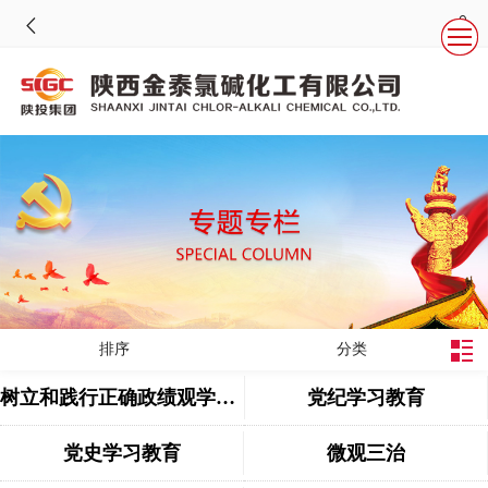
排序
分类
树立和践行正确政绩观学习教育
党纪学习教育
党史学习教育
微观三治