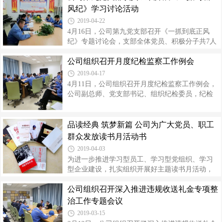
意识融入到工作和生活中，巩固企业良好的作风
国共产党纪律处分条例》及《中共中央关于加强
风纪》学习讨论活动
建设成果。
党的政治建设的意见》开展讨论。党员们结合自
2019-04-22
身工作展开热议，一致认为要从秦岭违建别墅案
4月16日，公司第九党支部召开《一抓到底正风
中汲取教训，深入对照，举一反三，做到严纪
纪》专题讨论会，支部全体党员、积极分子共7人
律、守规矩，不触红线、不越底线，自觉在廉洁
参加会议，支部书记杨晗主持会议。 会上，在认
自律上追求高标准、严要求，一抓到底、不打折
公司组织召开月度纪检监察工作例会
真观看《一抓到底正风纪》专题片的基础上，参
扣。 公司党委委员、副总经理邱元金参加学习讨
会人员对照党章与纪律处分条例规定，对秦岭违
2019-04-17
论，并对支部经营口党员提出具体要求：要
建别墅案中暴露的问题进行了逐一分析，并结合
4月11日，公司组织召开月度纪检监察工作例会，
身边实例展开了认真讨论。支部书记杨晗再次强
公司副总师、党支部书记、组织纪检委员，纪检
调集团“十个严禁”及公司“六个禁止”规定，带领大
监察室主任共计25人参加会议，会议由党委委
家回顾了去年公司党建纪检暨干部作风建设推进
员、纪委书记刘海峰主持。 会上，纪检监察室首
会有关会议精神，要求全体党员严守廉洁底线，
先传达了中央、省、省国资委及集团纪委关于纪
品读经典 筑梦新篇 公司为广大党员、职工
发挥模范带头作用，在扎实工作中体现自身价
检监察工作的有关会议精神，会议围绕元旦、春
群众发放读书月活动书
值。 会后，第九党支部进一步拓展
节廉洁过节、违规收送礼金、形式主义、官僚主
2019-04-03
义自查工作贯彻落实情况等6个专项工作以及日常
为进一步推进学习型员工、学习型党组织、学习
监督检查、廉洁教育等方面进行了交流汇报，会
型企业建设，扎实组织开展好主题读书月活动，
议同时通报了各支部在上述纪检监察工作开展过
近日，公司党委为各党支部、各部门（分厂）统
程中存在的不足，并就下一步纪检监察工作进行
公司组织召开深入推进违规收送礼金专项整
一征订了《中国天眼南仁东传》、《周恩来--永远
了安排部署。 会议最后，纪委书记刘海峰
的榜样》、《苦难辉煌》、《奋斗新时代》、
治工作专题会议
《习近平在正定》等7套书籍，共计530余册。 本
2019-03-15
次统一发放的书籍当中，既有对时代楷模、一代