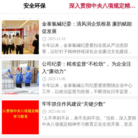
安全环保
深入贯彻中央八项规定精神学习教育
不忘初心 牢记使命
更多
金泰氯碱纪委：清风润企筑根基 廉韵赋能
促发展
2025-11-19
今年以来，金泰氯碱纪委紧扣全面从严治党部
署，以钉钉子精神持续深化企业廉洁文化建设，
将其作为一体推进“三不腐”的基础性工程，通过分
公司纪委：精准监督“不松劲”， 为企业注
层施教、丰富载体、创新形式、拓展阵地等系列
举措，全力推动廉洁文化从“软约束”切实转变为企
入“廉动力”
业高质量发展的“硬支撑”。常态化教育强根基，分
2025-11-06
层施教入脑入心坚持把廉洁教育作为思想建设的
今年以来，金泰氯碱公司纪委紧密围绕企业中心
基础工程，构建“党委领学、支部研学、党员跟
工作，以政治监督为统领，不断强化日常监督，
学、入职必学”的廉洁教育机制，领导班子成员带
持续纠治“四风”，为企业高质量发展注入了强劲
头领学习近平新时代中国特色社会主义思想及习
牢牢抓住作风建设“关键少数”
的“廉动力”。锚定政治监督“定盘星”，把准发展方
近平总书记关于全面从严治党的系列重要论述，
向公司纪委牢牢把握政治监督具体化、精准化、
2025-06-10
全年开展中心组集中学习及相
常态化的要求，紧密围绕党中央重大决策部署和
“人不率则不从，身不先则不信。”当前，深入贯彻
企业中心工作，将监督内容清单化，有效推动政
中央八项规定精神学习教育正在全党开展，党员
治监督走深走实、见事见效。强化思想认识，推
领导干部要更加自觉把自己摆进去，身体力行、
动作风转变。协助公司党委扎实开展深入贯彻中
以上率下，以“头雁效应”引领作风建设。领导干部