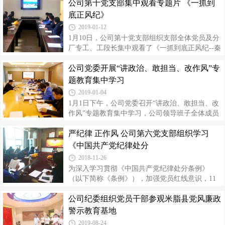
公司第十党支部集中观看专题片 《一抓到
公司各党支部书记重点围绕履行党建工作责任、
的效果。 会后，全体党员纷纷表示，将逐条对照
推进全面从严治党加强党建、党建工作要点落
底正风纪》
会上提出的各项问题及意见建
实、党建服务生产经营、推动改革发展等方面，
2019-01-12
就2018年度抓党建工作情况进行了述职汇报。 会
1月10日，公司第十党支部组织支部全体党员及分
议深入交流讨论了现阶段支部党建工作存在的问
厂专工、工段长集中观看了《一抓到底正风纪--秦
题和不足，分析问题成因、明确整改措施，总结
岭违建整治始末》新闻专题片。 专题片精准剖析
并分享了党建亮点经验做法，并就进一步提高支
公司党委开展“讲政治、敢担当、改作风”专
了“秦岭北麓西安境内违建别墅案”暴露的党员政治
部党建工作水平作了表态和展望。 刘海峰书记代
规矩与政治纪律、工作作风等方面存在的问题及
题教育集中学习
表公司党委对述职情况进行了点评，肯定
原因，充分体现了以习近平同志为核心的党中央
2019-01-04
推进全面从严治党、正风肃纪的坚定决心，教训
1月1日下午，公司党委召开“讲政治、敢担当、改
十分深刻，警示意义重大。 观看结束后，支部书
作风”专题教育集中学习，公司领导班子全体成员
记潘青军组织全体人员深入开展研讨交流。潘青
参加了学习研讨。 会议对《习近平谈治国理政
军强调，一定要清醒认识，切实提高政治站位，
严纪律 正作风 公司第六党支部组织学习
（第二卷）》中“守纪律，讲规矩”“全面从严治
筑牢“四个意识”，始终把严守党的政治纪律和政治
党”的重要论述，《中纪委办公厅关于贯彻落实习
《中国共产党纪律处分
规矩摆在首位，结合公司违
近平总书记重要指示精神集中整治形式主义、官
2018-11-26
僚主义的工作意见》等规定篇目内容进行了研
为深入学习贯彻《中国共产党纪律处分条例》
读。 班子成员结合思想和工作实际，围绕专题教
（以下简称《条例》），加强党员红线意识，11
育的精神实质和要求进行了深入学习研讨，进一
月24日，公司第六党支部组织座谈会，集中讨论
深挖思想根源，统一认识，为专题教育下一步工
公司纪委组织党员干部参观米脂县党风廉政
学习《条例》。座谈会由第六党支部书记张军锋
作奠定了思想基础。 会议强调：一要加强学习，
主持，全体党员、副工段长以上职能人员参加。
警示教育基地
深入领会相关文件精神，认真撰
座谈会上，党支部书记张军锋带领全体参会人员
2019-08-24