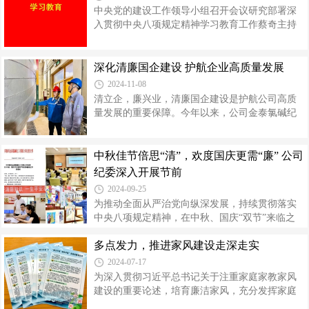
会主义思想主题教育成果，巩固深化党纪学习教
中央党的建设工作领导小组召开会议研究部署深
育成果，锲而不舍落实中央八项规定精神，推进
入贯彻中央八项规定精神学习教育工作蔡奇主持
作风建设常态化长效化，经党中央同意，在全党
并讲话 李希出席并讲话中央党的建设工作领导小
开展深入贯彻中央八项规定精神学习教育（以下
组12日召开会议，学习贯彻习近平总书记关于深
简称“学习教育”）。学习教育于2025年全国两会后
入贯彻中央八项规定精神学习教育的重要讲话和
深化清廉国企建设 护航企业高质量发展
启动、7月底前基本结束。《通知》明确，要坚持
重要指示精神，研究部署学习教育工作。中共中
2024-11-08
以习近平新时代中国特色社会主义思想为
央政治局常委、中央党的建设工作领导小组组长
清立企，廉兴业，清廉国企建设是护航公司高质
蔡奇主持会议并讲话，中共中央政治局常委、中
量发展的重要保障。今年以来，公司金泰氯碱纪
央党的建设工作领导小组副组长李希出席会议并
委以思想为基、以监督为柱、以文化为梁，突出
讲话。会议指出，党中央决定，自2025年全国两
把“清”和“廉”贯穿企业生产经营管理各领域、各环
会后至7月在全党开展深入贯彻中央八项规定精神
节，持续把清廉国企建设成果转化为引领力、保
中秋佳节倍思“清”，欢度国庆更需“廉” 公司
学习教育。习近平总书记高度重视，亲自
障力、生产力，以清风正企风，以企风强作风，
纪委深入开展节前
以作风树新风，为公司高质量发展营造良好政治
2024-09-25
生态。凝心铸魂，夯实“廉”的思想基础公司纪委不
为推动全面从严治党向纵深发展，持续贯彻落实
断夯实清正廉洁思想根基，强化理论学习，督促
中央八项规定精神，在中秋、国庆“双节”来临之
各级党组织严格落实“第一议题”制度，积极构
际，公司纪委深入开展“谈提醒、抓教育、重检
建“第一议题”及时学、党委理论中心组专题学、研
多点发力，推进家风建设走深走实
查”系列工作，坚持将“节点”当“考点”，紧盯各
讨交流深入学、领导班子示
类“四风”问题，驰而不息正风肃纪，为公司文明、
2024-07-17
廉洁、安全过节保驾护航。节前提醒，过节不
为深入贯彻习近平总书记关于注重家庭家教家风
失“节”节假日是“四风”问题易发多发的关键节点，
建设的重要论述，培育廉洁家风，充分发挥家庭
公司纪委立足职责定位，提前部署安排，印发
促廉作用，公司纪委以“廉洁传家，清风润企”为主