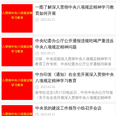
的意志品质，直面党面临的重大风险考验和党内
引导广大党员干部深刻认识贯彻中央八项规定精
一图了解深入贯彻中央八项规定精神学习教
存在的突出问题，总结运用党的百年奋斗历史经
神取得的伟大成就、带来的重大改变，进一
验，从制定和落实中央八项规定开局破题，严字
育如何开展
当头、刀刃向内，以钉钉子精神纠治“四风”，整治
2025-03-25
力度之大、制度执行之严、持续时间之长前所未
有，刹住了一些长期没有刹住的歪风，纠治了一
些多年未除的顽瘴痼疾，党风政风社风焕然一
新，党心军心民心高度凝聚，推动全面从严治党
中央纪委办公厅公开通报违规吃喝严重违反
向纵深发展，开辟以伟大自我革命引领伟大社会
中央八项规定精神问题
革命新境界，在党的建设史上具有重要里
2025-05-15
日前，中央层面深入贯彻中央八项规定精神学习
教育工作专班、中央纪委办公厅公开通报河南省
信阳市、罗山县10名干部在学习教育期间违规吃
中办印发《通知》在全党开展深入贯彻中央
喝、严重违反中央八项规定精神问题。经查，3月
21日，河南省信阳市罗山县委、县委政法委先后
八项规定精神学习教育
召开深入贯彻中央八项规定精神学习教育部署
2025-03-18
会，罗山县委常委、政法委书记李献林参加上述2
新华社北京3月17日电近日，中共中央办公厅印发
个会议。3月22日中午，李献林组织可能影响公正
《关于在全党开展深入贯彻中央八项规定精神学
执行公务的宴请，信阳市委政法委常务副书记叶
习教育的通知》（以下简称《通知》）。《通
金广，市纪委监委驻市委政法委纪检监察组三级
中央党的建设工作领导小组召开会议
知》指出，为贯彻落实党的二十届三中全会部
调研员林志友，市委政法委督查督办科四级调研
署，巩固拓展学习贯彻习近平新时代中国特色社
2025-03-13
员鲍倩、平安创建科科长张玉，罗山县检察