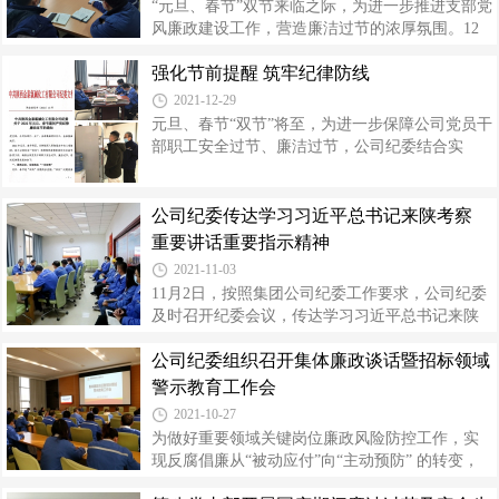
“元旦、春节”双节来临之际，为进一步推进支部党
司“六个禁止”内容。党支部书记潘青军从深刻认
风廉政建设工作，营造廉洁过节的浓厚氛围。12
识“微腐败”的存在性及危害性、全面从严治党有腐
月30日，第九党支部开展“双节”节前廉洁警示教育
必反、不忘初心、廉洁从业砥砺前行三个方面为
强化节前提醒 筑牢纪律防线
专题活动，支部全体党员、积极分子及副工段长
大家深刻讲解了廉洁从业的重要性和必要性，为
以上管理人员参加。会上首先集中学习了公司纪
2021-12-29
大家上了一堂生动的廉洁从业党课--《
委《关于2022年元旦、春节期间严明纪律廉洁过
元旦、春节“双节”将至，为进一步保障公司党员干
节的通知》文件内容、集团纪委“十个严禁”、公
部职工安全过节、廉洁过节，公司纪委结合实
司“六个禁止”纪律要求，学习典型事故案例，参会
际，多举措强化廉洁提醒，筑牢纪律作风防线。
人员根据自身工作岗位依次交流发言。党支部书
印发过节通知，明确纪律红线。制定印发公司严
记杨晗表示，要开展好此次节前廉洁警示教育专
明纪律廉洁过节工作通知，围绕“提高政治站位、
公司纪委传达学习习近平总书记来陕考察
题活动，引导全体党员干部时刻紧绷廉洁弦，并
严明纪律红线、强化监督检查、严肃责任追究”四
重要讲话重要指示精神
向分厂全体员工做好宣传、
个方面，向公司党员干部职工提出明确要求。通
2021-11-03
知再次强调了集团公司“十个严禁”和公司“六个禁
11月2日，按照集团公司纪委工作要求，公司纪委
止”，进一步为党员干部划“红线”筑“底线”。与重
及时召开纪委会议，传达学习习近平总书记来陕
点部室负责人主动约谈，做好预防提醒。针对节
考察重要讲话重要指示精神，公司纪委书记魏
日期间易发的公款吃喝、违规使用公车、无公
公司纪委组织召开集体廉政谈话暨招标领域
斌，纪委委员、专兼职纪检干部、各党支部纪检
函、超标准接待等廉政风险
委员共计19人参加会议。会议传达了《省纪委监
警示教育工作会
委学习贯彻习近平总书记来陕考察重要讲话重要
2021-10-27
指示方案》文件精神，围绕方案提出的五个方面
为做好重要领域关键岗位廉政风险防控工作，实
二十项内容，结合公司当前实际情况进行了宣
现反腐倡廉从“被动应付”向“主动预防” 的转变，
讲，并对下一步如何把重要讲话重要指示精神与
10月26日，公司纪委组织重点部门、关键岗位人
监督检查工作相结合进行了安排部署。会议要