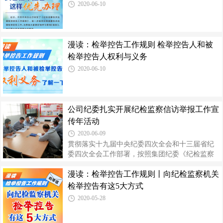
2020-06-10
王苗媛手工刻制的8副“廉洁家风”系列剪纸，紧
扣“家风家训、廉洁文化”主题，活灵活现，惟妙惟
肖，引起大家的广泛赞扬。以下是剪纸作品赏
析：【百善孝为先】【诚信待人】【廉洁齐家，
漫读：检举控告工作规则 检举控告人和被
树立良好家风】【廉洁自律，携手共创
检举控告人权利与义务
2020-06-10
公司纪委扎实开展纪检监察信访举报工作宣
传年活动
2020-06-09
贯彻落实十九届中央纪委四次全会和十三届省纪
委四次全会工作部署，按照集团纪委《纪检监察
信访举报宣传活动实施方案》要求，为进一步规
漫读：检举控告工作规则丨向纪检监察机关
范信访举报秩序，畅通信访举报渠道，引导党员
职工群众科学、正确行使权利，公司纪委积极行
检举控告有这5大方式
动，扎实开展纪检监察信访举报工作宣传年活
2020-05-28
动。强化部署安排，确保有序开展。按照集团纪
委部署要求，公司纪委立即组织召开专题会议，