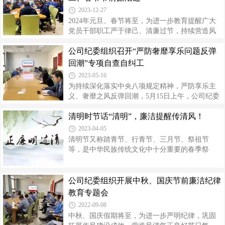
定。“廉洁台历”自印发后，公司各部门、分厂及各
2023-12-27
党支部都能积极组织开展宣传教育，党员职工时
2024年元旦、春节将至，为进一步教育提醒广大
常在办公室一边翻看一边讨论学习，在公司营造
党员干部职工严于律己、清廉过节，持续营造风
了良好的廉洁从业宣传氛围。“台历中总书记关于
清气正、崇廉尚俭的良好氛围，12月25日上午，
年轻干部勇担当、善作为的谆谆教导让我深受启
公司纪委组织召开“严防奢靡享乐问题反弹
公司纪委召开元旦、春节节前廉洁过节提醒教育
发，作为企业的中坚力量，我们更要
会。 会议传达学习了公司《关于2024年元旦春节
回潮”专项自查自纠工
期间严明纪律、廉洁过节的通知》精神及《省纪
2023-05-16
委监委通报5起违反中央八项规定精神问题典型案
为持续深化落实中央八项规定精神，严防享乐主
例》，重申集团公司纪委“十个严禁”纪律要求，并
义、奢靡之风反弹回潮，5月15日上午，公司纪委
对节日期间公车封存情况进行了部署安排。 会议
组织召开“严防奢靡享乐问题反弹回潮”专项自查自
强调：一是强化思想认识。党员干部特别是领导
清明时节话“清明”，廉洁提醒传清风！
纠工作推进会。会议再次传达学习了集团公司纪
干部要带头落实好中央八项规定精神，带头严于
委《关于开展严防奢靡享乐问题反弹回潮专项监
2023-04-05
律己、接受监督，树好干部队伍的“
督检查工作方案 》及公司党委《关于开展严防奢
清明节又称踏青节、行青节、三月节、祭祖节
靡享乐问题反弹回潮专项自查自纠工作方案》部
等，是中华民族传统文化中十分重要的春季祭
署要求，现场向有关责任部门了解了津补贴及福
典。公司纪委提醒您!清明节是缅怀先人、寄托哀
利发放、业务接待、腾退移交办公用房等自查工
思的传统节日，也是纠“四风”树新风的关键节点。
作落实推进情况，围绕“制定薪酬标准、违规发放
公司纪委提醒广大党员干部，节日期间，无论您
公司纪委组织开展中秋、国庆节前廉洁纪律
津补贴或福利、提供或接受超标准接待、配备办
和家人朋友团聚，或仍然坚守岗位，请严格落实
教育专题会
公用房、公车使用 ”等5个方面重
中央八项规定精神，践行廉洁自律准则，采用文
2022-09-08
明低碳的祭扫方式，将追思缅怀逝者与弘扬优良
中秋、国庆假期将至，为进一步严明纪律，巩固
家教家风有机结合起来，自觉加强文明家庭建