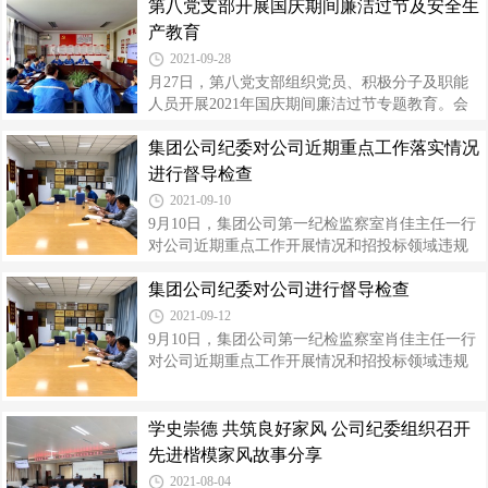
第八党支部开展国庆期间廉洁过节及安全生
员开展集体廉政谈话暨招标领域警示教育工作。
求，一是加强理论学习，提升政治素养。各专兼
会议由公司纪委书记魏斌主持。各相关单位主管
产教育
职纪检干部要把学习习近平总书记来陕考察重要
以上管理干部及关键岗位人员共计40人参会。会
2021-09-28
讲
议集中学习了集团公司和公司招标管理办法及相
月27日，第八党支部组织党员、积极分子及职能
关制度规定，要求关键岗位人员不断强化制度法
人员开展2021年国庆期间廉洁过节专题教育。会
规学习，提升纪律规矩意识，切实形成按制度办
议学习了公司《关于中秋国庆双节期间廉洁过节
事，靠制度管人的良好机制。集中学习了陕西省
集团公司纪委对公司近期重点工作落实情况
的通知》，组织观看了时代楷模龚全珍的优秀事
有关招标领域的违规违纪典型案例，通过鲜活的
迹。会议指出，龚全珍是新时代共产党的优秀代
进行督导检查
案例让干部职工进一步明确底线红线，
表，她一生淡泊名利、无私奉献，忠于职守，在
2021-09-10
平凡的岗位上几十年如一日，兢兢业业，教书育
9月10日，集团公司第一纪检监察室肖佳主任一行
人，她是我们广大党员的光辉榜样。号召支部党
对公司近期重点工作开展情况和招投标领域违规
员学习龚全珍同志敬业奉献的精神，扎实做好本
违纪问题专项自查工作完成情况进行督导检查。
职工作。会议要求全体党员、积极分子和职能人
集团公司纪委对公司进行督导检查
公司纪委书记魏斌、党委工作部、纪律检查室、
员增强廉洁自律能力，通过典型案例学习，照镜
审计法务部及安全监察部等部门负责人及相关专
2021-09-12
子、正衣冠，在工作作风及廉洁自律方面对
责参加检查工作。督导组采取查阅资料、现场询
9月10日，集团公司第一纪检监察室肖佳主任一行
问等方式，按照2019-2020年巡视巡察反馈意见整
对公司近期重点工作开展情况和招投标领域违规
改落实、围绕“十四五”规划开好局、起好步推动高
违纪问题专项自查工作完成情况进行督导检查。
质量发展、党委发挥“把方向、管大局、保落实”作
公司纪委书记魏斌、党委工作部、纪律检查室、
用、公务用车、办公用房排查整治、五一、端午
审计法务部及安全监察部等部门负责人及相关专
学史崇德 共筑良好家风 公司纪委组织召开
期间正风肃纪、整治群众身边腐败和作风问题、
责参加检查工作。督导组采取查阅资料、现场询
先进楷模家风故事分享
纪检机构落实“三转”、疫情防
问等方式，按照2019-2020年巡视巡察反馈意见整
2021-08-04