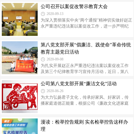
神木化工、金泰氯碱神木电石开展专题培训，在
行了版面升级。公司廉政文化教育展厅于2019年7
公司召开以案促改警示教育大会
前期组织学习《监察对象信息管理系统
月正式建立，旨在创新廉洁教育形式，丰富廉洁
2020-09-13
教育载体，增强廉洁教育实效。展厅位于厂区办
为深入贯彻落实中央“两个通报”精神切实做好赵正
公楼一楼，厅内分为廉洁纪律篇、警示案例篇、
永严重违纪违法案以案促改工作，进一步严明纪
廉洁意识篇、廉洁文化篇和廉洁规范篇五个篇
律规矩，强化警示教育，9月12日，公司召开“以
章。此次更新围绕赵正永严重违纪违法案以案促
案促改”警示教育大会，公司党委书记、董事长薛
改及集团公司“弘扬延安精神、践行君子文化引
卫东主持会议并讲话。会上，纪委书记刘海峰通
第八党支部开展“倡廉洁、践使命”革命传统
领‘铁三角’融合创新”的有关部署要求
报了5起违规违纪典型案例，与会人员集中观看了
教育主题党日活动
警示教育专题片《利剑高悬 警钟长鸣》。薛卫东
2020-09-08
指出，开展以案促改警示教育是贯彻落实习近平
为扎实开展赵正永严重违纪违法案以案促改工作
总书记来陕考察重要讲话精神的重要举措，是坚
及第三个纪律教育学习宣传月活动，近日，第八
决彻底肃清赵正永流毒和恶劣影响、营造风清气
党支部组织全体党员前往佳县神泉堡革命纪念
正政治生态的具体行动，对于源头防腐、关爱保
公司第八党支部开展“廉洁文化”活动
馆，开展“倡廉洁、践使命”革命传统教育主题党日
护干部、促进干事创业具有重要意
活动，缅怀革命先烈，瞻仰革命遗址，接受党性
2020-06-26
和革命传统的洗礼教育。神泉堡是中共中央转战
为大力弘扬君子文化，传承好家风、好家训，传
陕北的纪念地。1947年，毛泽东、周恩来等老一
播家庭道德正能量，根据公司《廉政文化进家庭
辈革命领导人率领党的中央机关转战陕北，在神
系列活动实施方案》，第八党支部积极开拓思
泉堡生活、战斗过57个日日夜夜。这期间毛泽东
路，筹办“廉洁文化”系列活动。自活动开展以来，
起草并发表了《中国人民解放军宣言》《中国人
分厂员工积极参与，通过家庭廉洁承若书、廉洁
漫读：检举控告规则 实名检举控告这样办
民解放军总部关于重新颁布三大纪律八项主意的
漫画、廉洁系列剪纸、硬笔书法等多种形式诠释
理
训令》《中国土地法大纲》等一系列重要
了对廉洁文化的认识和理解。其中空压冷冻员工