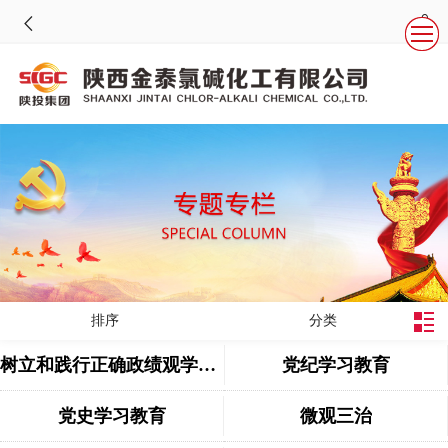
排序
分类
树立和践行正确政绩观学习教育
党纪学习教育
党史学习教育
微观三治